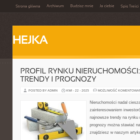
Archiwum
Budzisz mnie
Ja ciebie
Strona główna
Spis Treści
HEJKA
PROFIL RYNKU NIERUCHOMOŚCI
TRENDY I PROGNOZY
POSTED BY ADMIN
KWI - 22 - 2025
MOŻLIWOŚĆ KOMENTOWA
Nieruchomości nadal ciesz
zainteresowaniem inwestoró
najnowsze trendy na rynku 
prognozy można stawiać na
znajdziesz w naszym artykul