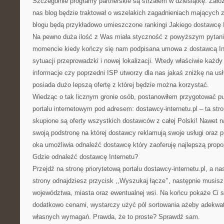
Szczególnie programy partnerskie są strzałem w dziesiątkę. Zał
nas blog będzie traktował o wszelakich zagadnieniach mających z
blogu będą przykładowo umieszczone rankingi Jakiego dostawcę 
Na pewno duża ilość z Was miała styczność z powyższym pytan
momencie kiedy kończy się nam podpisana umowa z dostawcą Int
sytuacji przeprowadzki i nowej lokalizacji. Wtedy właściwie każdy
informacje czy poprzedni ISP utworzy dla nas jakaś zniżkę na us
posiada dużo lepszą ofertę z której będzie można korzystać.
Wiedząc o tak licznym gronie osób, postanowiłem przygotować p
portalu internetowym pod adresem: dostawcy-internetu.pl – ta str
skupione są oferty wszystkich dostawców z całej Polski! Nawet n
swoją podstronę na której dostawcy reklamują swoje usługi oraz 
oka umożliwia odnaleźć dostawcę który zaoferuję najlepszą propo
Gdzie odnaleźć dostawcę Internetu?
Przejdź na stronę priorytetową portalu dostawcy-internetu.pl, a na
strony odnajdziesz przycisk ,,Wyszukaj łącze’’, następnie musis
województwa, miasta oraz ewentualnej wsi. Na końcu pokaże Ci si
dodatkowo cenami, wystarczy użyć pól sortowania ażeby adekwat
własnych wymagań. Prawda, że to proste? Sprawdź sam.