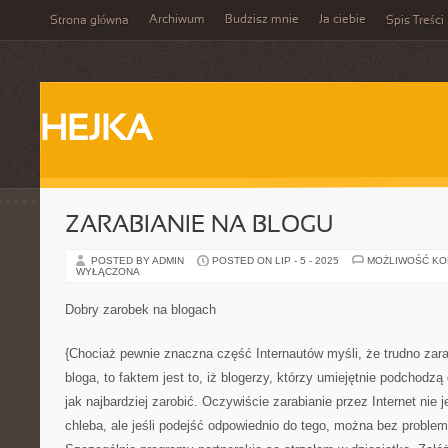
Archiwum
Budzisz mnie
Ja ciebie
Strona główna
Spis Treści
HEJKA
ZARABIANIE NA BLOGU
POSTED BY ADMIN
POSTED ON LIP - 5 - 2025
MOŻLIWOŚĆ K
WYŁĄCZONA
Dobry zarobek na blogach
{Chociaż pewnie znaczna część Internautów myśli, że trudno zara
bloga, to faktem jest to, iż blogerzy, którzy umiejętnie podchodzą
jak najbardziej zarobić. Oczywiście zarabianie przez Internet nie
chleba, ale jeśli podejść odpowiednio do tego, można bez problem