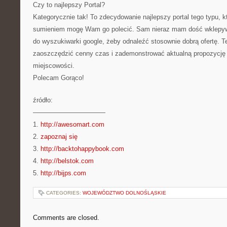
Czy to najlepszy Portal?
Kategorycznie tak! To zdecydowanie najlepszy portal tego typu, 
sumieniem mogę Wam go polecić. Sam nieraz mam dość wklepywa
do wyszukiwarki google, żeby odnaleźć stosownie dobrą ofertę. T
zaoszczędzić cenny czas i zademonstrować aktualną propozycję o
miejscowości.
Polecam Gorąco!
źródło:
———————————
1.
http://awesomart.com
2.
zapoznaj się
3.
http://backtohappybook.com
4.
http://belstok.com
5.
http://bijps.com
CATEGORIES:
WOJEWÓDZTWO DOLNOŚLĄSKIE
Comments are closed.