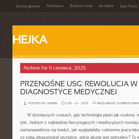
Archiwum
Budzisz mnie
Ja ciebie
Strona główna
Spis Treści
HEJKA
Archive for 11 czerwca, 2025
PRZENOŚNE USG: REWOLUCJA W
DIAGNOSTYCE MEDYCZNEJ
POSTED BY ADMIN
CZE - 11 - 2025
MOŻLIWOŚĆ KOMENTOWA
W dzisiejszych czasach, gdy technologia pędzi jak szalona,
tyle. Jednym z najbardziej fascynujących i rewolucyjnych rozwi
zastanawialiście się kiedyś, jak wyglądałaby codzienna praca le
ze sobą ultrasonograf wszędzie, gdzie akurat jest potrzebny? To 