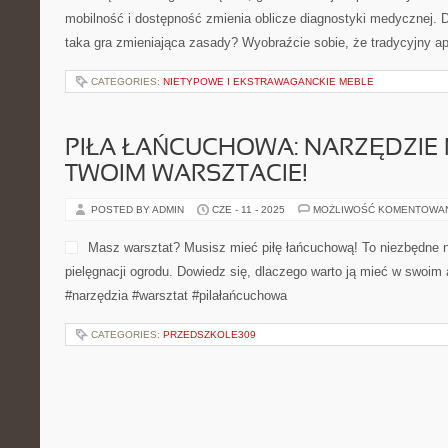
mobilność i dostępność zmienia oblicze diagnostyki medycznej.
taka gra zmieniająca zasady? Wyobraźcie sobie, że tradycyjny a
CATEGORIES:
NIETYPOWE I EKSTRAWAGANCKIE MEBLE
PIŁA ŁAŃCUCHOWA: NARZĘDZIE
TWOIM WARSZTACIE!
POSTED BY ADMIN
CZE - 11 - 2025
MOŻLIWOŚĆ KOMENTOWA
Masz warsztat? Musisz mieć piłę łańcuchową! To niezbędne n
pielęgnacji ogrodu. Dowiedz się, dlaczego warto ją mieć w swoim 
#narzędzia #warsztat #pilałańcuchowa
CATEGORIES:
PRZEDSZKOLE309