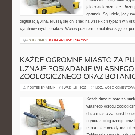
jakkolwiek rozmaite. Różni 
gatunek. Są ludzie, jacy z
degustacją wina. Muszą się oni znać na wszelkich typach win oraz
wyrafinowanych smaków. Wbrew pozorom to niełatwe zajęcie, pon
CATEGORIES:
KAJAKARSTWO I SPŁYWY
KAŻDE OGROMNE MIASTO ZA P
UZNAJE POSIADANIE WŁASNEG
ZOOLOGICZNEGO ORAZ BOTANI
POSTED BY ADMIN
WRZ - 18 - 2025
MOŻLIWOŚĆ KOMENTOWA
Każde duże miasto za punk
własnego ogrodu zoologicz
duże miasto za punkt honor
ogrodu zoologicznego oraz
miast takie ogrody ma już 