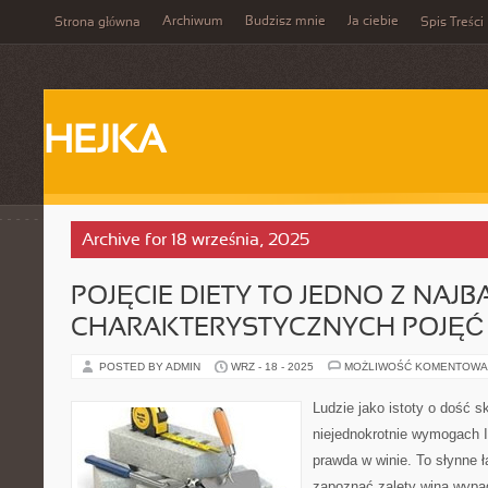
Archiwum
Budzisz mnie
Ja ciebie
Strona główna
Spis Treści
HEJKA
Archive for 18 września, 2025
POJĘCIE DIETY TO JEDNO Z NAJB
CHARAKTERYSTYCZNYCH POJĘĆ
POSTED BY ADMIN
WRZ - 18 - 2025
MOŻLIWOŚĆ KOMENTOWA
Ludzie jako istoty o dość 
niejednokrotnie wymogach I
prawda w winie. To słynne ł
zapoznać zalety wina wypa