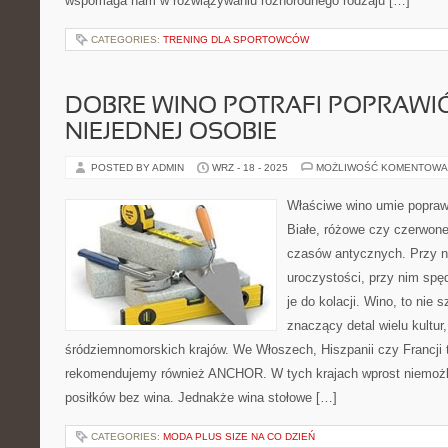
wspomaga nam w rozwiązywaniu różnorodnego rodzaju […]
CATEGORIES:
TRENING DLA SPORTOWCÓW
DOBRE WINO POTRAFI POPRAWI
NIEJEDNEJ OSOBIE
POSTED BY ADMIN
WRZ - 18 - 2025
MOŻLIWOŚĆ KOMENTOWA
Właściwe wino umie poprawi
Białe, różowe czy czerwone
czasów antycznych. Przy n
uroczystości, przy nim sp
je do kolacji. Wino, to nie 
znaczący detal wielu kultur,
śródziemnomorskich krajów. We Włoszech, Hiszpanii czy Francji t
rekomendujemy również ANCHOR. W tych krajach wprost niemożli
posiłków bez wina. Jednakże wina stołowe […]
CATEGORIES:
MODA PLUS SIZE NA CO DZIEŃ