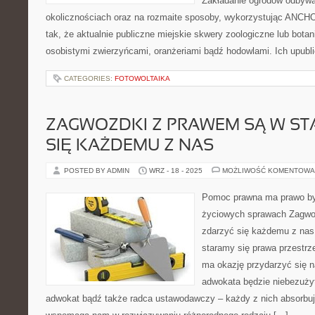
Zakładanie ogrodów odbywa
okolicznościach oraz na rozmaite sposoby, wykorzystując ANCHO
tak, że aktualnie publiczne miejskie skwery zoologiczne lub botan
osobistymi zwierzyńcami, oranżeriami bądź hodowlami. Ich upubli
CATEGORIES:
FOTOWOLTAIKA
ZAGWOZDKI Z PRAWEM SĄ W ST
SIĘ KAŻDEMU Z NAS
POSTED BY ADMIN
WRZ - 18 - 2025
MOŻLIWOŚĆ KOMENTOWA
Pomoc prawna ma prawo by
życiowych sprawach Zagwo
zdarzyć się każdemu z nas
staramy się prawa przestrz
ma okazję przydarzyć się n
adwokata będzie niebezuży
adwokat bądź także radca ustawodawczy – każdy z nich absorbuje