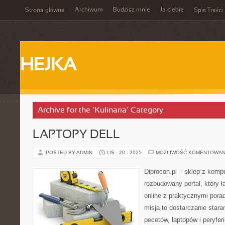
Archiwum
Budzisz mnie
Ja ciebie
Strona główna
Spis Treści
HEJKA
Archive for the ‘Kulinaria’ Category
LAPTOPY DELL
POSTED BY ADMIN
LIS - 20 - 2025
MOŻLIWOŚĆ KOMENTOWAN
Diprocon.pl – sklep z kompu
rozbudowany portal, który 
online z praktycznymi por
misja to dostarczanie star
pecetów, laptopów i peryfer