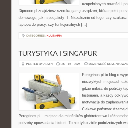
uzupełnianych nowości i por
Diprocon.pl znajdziesz szeroką gamę urządzeń, która spełni pot
domowego, jak i specjalisty IT. Niezależnie od tego, czy szukas
laptopa do pracy, czy funkcjonalnych […]
CATEGORIES:
KULINARIA
TURYSTYKA I SINGAPUR
POSTED BY ADMIN
LIS - 15 - 2025
MOŻLIWOŚĆ KOMENTOWAN
Peregrinos.pl to blog o wyp
niezwykłych miejscach całe
gdzie miłość do podróży łą
historiami, a każdy odkryw
motywację do zaplanowania 
Ciekawe państwa: Azerbej
Peregrinos.pl – miejsce dla miłośników globtroterstwa i różnorodno
potrzeby opowiadania historii. To nie tylko zbiór podróżniczych w