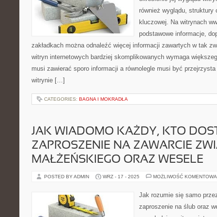
również wyglądu, struktury c
kluczowej. Na witrynach 
podstawowe informacje, do
zakładkach można odnaleźć więcej informacji zawartych w tak z
witryn internetowych bardziej skomplikowanych wymaga większe
musi zawierać sporo informacji a równolegle musi być przejrzysta 
witrynie […]
CATEGORIES:
BAGNA I MOKRADŁA
JAK WIADOMO KAŻDY, KTO DOS
ZAPROSZENIE NA ZAWARCIE ZW
MAŁŻEŃSKIEGO ORAZ WESELE
POSTED BY ADMIN
WRZ - 17 - 2025
MOŻLIWOŚĆ KOMENTOWA
Jak rozumie się samo przez
zaproszenie na ślub oraz 