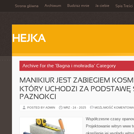
Archiwum
Budzisz mnie
Ja ciebie
Strona główna
Spis Treści
HEJKA
Archive for the ‘Bagna i mokradła’ Category
MANIKIUR JEST ZABIEGIEM KOS
KTÓRY UCHODZI ZA PODSTAWĘ S
PAZNOKCI
POSTED BY ADMIN
WRZ - 24 - 2025
MOŻLIWOŚĆ KOMENTOWA
Współczesne czasy opanow
Projektowanie witryn www t
określenie jej wyglądu witr