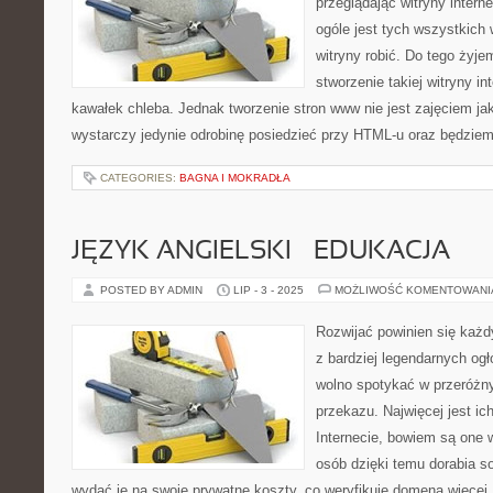
przeglądając witryny intern
ogóle jest tych wszystkich 
witryny robić. Do tego żyj
stworzenie takiej witryny in
kawałek chleba. Jednak tworzenie stron www nie jest zajęciem j
wystarczy jedynie odrobinę posiedzieć przy HTML-u oraz będzie
CATEGORIES:
BAGNA I MOKRADŁA
JĘZYK ANGIELSKI – EDUKACJA
POSTED BY ADMIN
LIP - 3 - 2025
MOŻLIWOŚĆ KOMENTOWAN
Rozwijać powinien się każd
z bardziej legendarnych og
wolno spotykać w przeróż
przekazu. Najwięcej jest i
Internecie, bowiem są one 
osób dzięki temu dorabia s
wydać je na swoje prywatne koszty, co weryfikuje domena więcej.