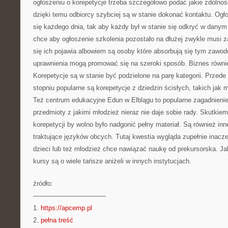
ogłoszeniu o korepetycje trzeba szczegółowo podać jakie zdolnoś
dzięki temu odbiorcy szybciej są w stanie dokonać kontaktu. Ogł
się każdego dnia, tak aby każdy był w stanie się odkryć w dany
chce aby ogłoszenie szkolenia pozostało na dłużej zwykle musi za
się ich pojawia albowiem są osoby które absorbują się tym zawo
uprawnienia mogą promować się na szeroki sposób. Biznes równie
Korepetycje są w stanie być podzielone na parę kategorii. Prze
stopniu popularne są korepetycje z dziedzin ścisłych, takich jak 
Też centrum edukacyjne Edun w Elblągu to popularne zagadnienie.
przedmioty z jakimi młodzież nieraz nie daje sobie rady. Skutki
korepetycji by wolno było nadgonić pełny materiał. Są również inn
traktujące języków obcych. Tutaj kwestia wygląda zupełnie inacz
dzieci lub też młodzież chce nawiązać naukę od prekursorska. J
kursy są o wiele tańsze aniżeli w innych instytucjach.
źródło:
———————————
1.
https://apcemp.pl
2.
pełna treść