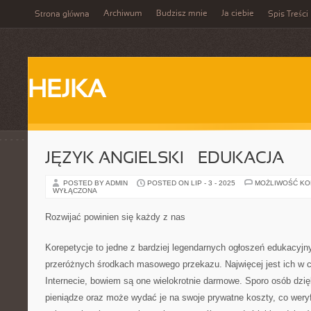
Archiwum
Budzisz mnie
Ja ciebie
Strona główna
Spis Treści
HEJKA
JĘZYK ANGIELSKI – EDUKACJA
POSTED BY ADMIN
POSTED ON LIP - 3 - 2025
MOŻLIWOŚĆ K
WYŁĄCZONA
Rozwijać powinien się każdy z nas
Korepetycje to jedne z bardziej legendarnych ogłoszeń edukacyjn
przeróżnych środkach masowego przekazu. Najwięcej jest ich w
Internecie, bowiem są one wielokrotnie darmowe. Sporo osób dzię
pieniądze oraz może wydać je na swoje prywatne koszty, co wery