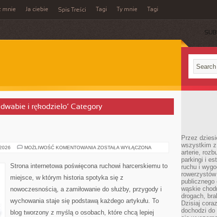
z mnie
Ja ciebie
Tagi
Ty mnie
Tagi
Spis Treści
SUB
edwabie i rękodzieło’ Category
Przez dziesi
wszystkim z
HARCERSTWO
 2026
MOŻLIWOŚĆ KOMENTOWANIA
ZOSTAŁA WYŁĄCZONA
arterie, roz
parkingi i e
Strona internetowa poświęcona ruchowi harcerskiemu to
ruchu i wygo
rowerzystów 
miejsce, w którym historia spotyka się z
publicznego 
wąskie chodn
nowoczesnością, a zamiłowanie do służby, przygody i
drogach, bra
wychowania staje się podstawą każdego artykułu. To
Dzisiaj cor
dochodzi do 
blog tworzony z myślą o osobach, które chcą lepiej