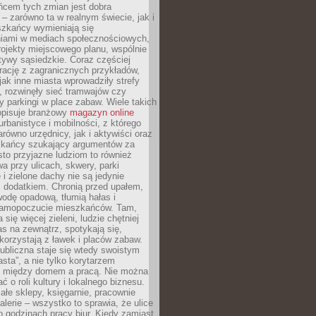
ńcem tych zmian jest dobra
– zarówno ta w realnym świecie, jak i
szkańcy wymieniają się
iami w mediach społecznościowych,
ojekty miejscowego planu, wspólnie
atywy sąsiedzkie. Coraz częściej
irację z zagranicznych przykładów,
jak inne miasta wprowadziły strefy
, rozwinęły sieć tramwajów czy
ły parkingi w place zabaw. Wiele takich
opisuje branżowy
magazyn online
rbanistyce i mobilności, z którego
arówno urzędnicy, jak i aktywiści oraz
zkańcy szukający argumentów za
to przyjazne ludziom to również
wa przy ulicach, skwery, parki
i zielone dachy nie są jedynie
 dodatkiem. Chronią przed upałem,
odę opadową, tłumią hałas i
samopoczucie mieszkańców. Tam,
 się więcej zieleni, ludzie chętniej
s na zewnątrz, spotykają się,
korzystają z ławek i placów zabaw.
ubliczna staje się wtedy swoistym
sta”, a nie tylko korytarzem
 między domem a pracą. Nie można
ć o roli kultury i lokalnego biznesu.
ałe sklepy, księgarnie, pracownie
galerie – wszystko to sprawia, że ulice
o godzinach pracy biur. Kiedy zamiast