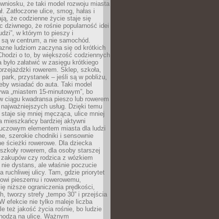
wniosku, że taki model rozwoju miasta
ł. Zatłoczone ulice, smog, hałas i
ają, że codzienne życie staje się
ic dziwnego, że rośnie popularność idei
udzi”, w którym to pieszy i
 są w centrum, a nie samochód.
azne ludziom zaczyna się od krótkich
Chodzi o to, by większość codziennych
było załatwić w zasięgu krótkiego
przejażdżki rowerem. Sklep, szkoła,
 park, przystanek – jeśli są w pobliżu,
eby wsiadać do auta. Taki model
wa „miastem 15-minutowym”, bo
 w ciągu kwadransa pieszo lub rowerem
najważniejszych usług. Dzięki temu
staje się mniej męcząca, ulice mniej
a mieszkańcy bardziej aktywni
Kluczowym elementem miasta dla ludzi
e, szerokie chodniki i sensownie
e ścieżki rowerowe. Dla dziecka
szkoły rowerem, dla osoby starszej
z zakupów czy rodzica z wózkiem
 nie dystans, ale właśnie poczucie
 ruchliwej ulicy. Tam, gdzie priorytet
howi pieszemu i rowerowemu,
ę niższe ograniczenia prędkości,
h, tworzy strefy „tempo 30” i przejścia
W efekcie nie tylko maleje liczba
e też jakość życia rośnie, bo ludzie
chodzą na ulicę. Ważnym