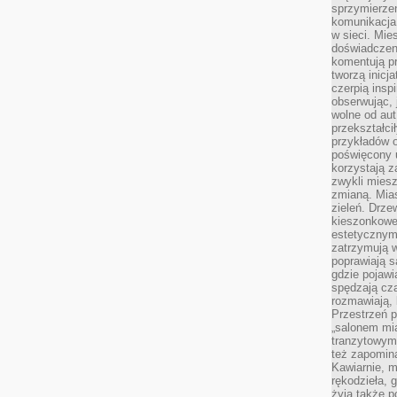
sprzymierze
komunikacja 
w sieci. Mie
doświadczen
komentują pr
tworzą inicj
czerpią insp
obserwując, 
wolne od aut
przekształci
przykładów 
poświęcony u
korzystają z
zwykli mies
zmianą. Mias
zieleń. Drze
kieszonkowe 
estetycznym
zatrzymują w
poprawiają 
gdzie pojawia
spędzają cza
rozmawiają, 
Przestrzeń p
„salonem mia
tranzytowym
też zapomina
Kawiarnie, m
rękodzieła, 
żyją także p