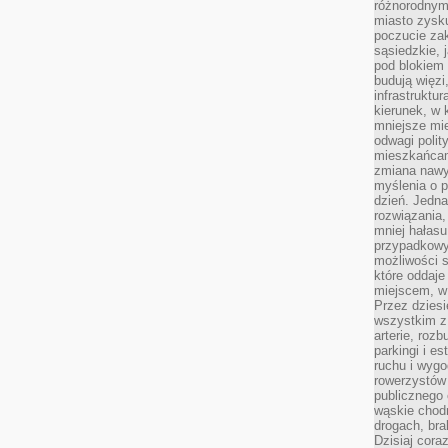
różnorodnym
miasto zysku
poczucie zak
sąsiedzkie, 
pod blokiem
budują więzi
infrastruktur
kierunek, w 
mniejsze mi
odwagi polit
mieszkańcam
zmiana nawy
myślenia o p
dzień. Jedna
rozwiązania,
mniej hałasu
przypadkowy
możliwości 
które oddaje
miejscem, w 
Przez dziesi
wszystkim z
arterie, roz
parkingi i e
ruchu i wygo
rowerzystów 
publicznego 
wąskie chodn
drogach, bra
Dzisiaj cor