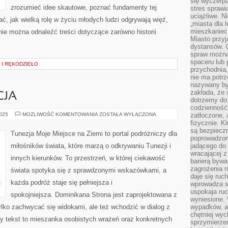
się wyczerpa
zrozumieć idee skautowe, poznać fundamenty tej
stres sprawi
uciążliwe. N
ć, jak wielką rolę w życiu młodych ludzi odgrywają więź,
„miasta dla l
mieszkaniec
nie można odnaleźć treści dotyczące zarówno historii
Miasto przyj
dystansów. 
spraw można 
spaceru lub 
 I RĘKODZIEŁO
przychodnia,
nie ma potrz
nazywany by
zakłada, że
CJA
dotrzemy do 
codzienność 
ISLANDIA
2025
MOŻLIWOŚĆ KOMENTOWANIA
ZOSTAŁA WYŁĄCZONA
zatłoczone, 
I
fizycznie. 
FRANCJA
są bezpieczn
Tunezja Moje Miejsce na Ziemi to portal podróżniczy dla
poprowadzon
miłośników świata, które marzą o odkrywaniu Tunezji i
jadącego do 
wracającej 
innych kierunków. To przestrzeń, w której ciekawość
barierą bywa
zagrożenia na
świata spotyka się z sprawdzonymi wskazówkami, a
daje się ruc
każda podróż staje się pełniejsza i
wprowadza si
uspokaja ruc
spokojniejsza. Dominikana Strona jest zaprojektowana z
wyniesione. 
tylko zachwycać się widokami, ale też wchodzić w dialog z
wypadków, al
chętniej wy
dy tekst to mieszanka osobistych wrażeń oraz konkretnych
sprzymierze