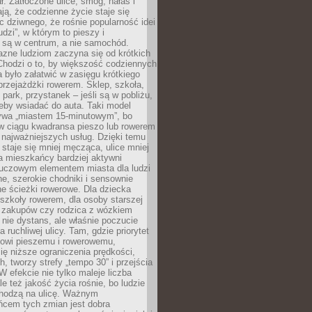
ł. Zatłoczone ulice, smog, hałas i
ają, że codzienne życie staje się
ic dziwnego, że rośnie popularność idei
udzi”, w którym to pieszy i
 są w centrum, a nie samochód.
azne ludziom zaczyna się od krótkich
Chodzi o to, by większość codziennych
było załatwić w zasięgu krótkiego
przejażdżki rowerem. Sklep, szkoła,
 park, przystanek – jeśli są w pobliżu,
eby wsiadać do auta. Taki model
wa „miastem 15-minutowym”, bo
 w ciągu kwadransa pieszo lub rowerem
najważniejszych usług. Dzięki temu
staje się mniej męcząca, ulice mniej
a mieszkańcy bardziej aktywni
Kluczowym elementem miasta dla ludzi
e, szerokie chodniki i sensownie
e ścieżki rowerowe. Dla dziecka
szkoły rowerem, dla osoby starszej
z zakupów czy rodzica z wózkiem
 nie dystans, ale właśnie poczucie
 ruchliwej ulicy. Tam, gdzie priorytet
howi pieszemu i rowerowemu,
ę niższe ograniczenia prędkości,
h, tworzy strefy „tempo 30” i przejścia
W efekcie nie tylko maleje liczba
e też jakość życia rośnie, bo ludzie
chodzą na ulicę. Ważnym
ńcem tych zmian jest dobra