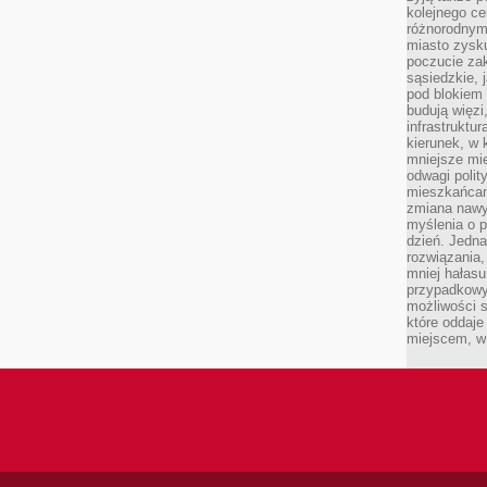
kolejnego c
różnorodnym
miasto zysku
poczucie zak
sąsiedzkie, 
pod blokiem
budują więzi
infrastruktur
kierunek, w 
mniejsze mi
odwagi polit
mieszkańcam
zmiana nawy
myślenia o p
dzień. Jedna
rozwiązania,
mniej hałasu
przypadkowy
możliwości 
które oddaje
miejscem, w 