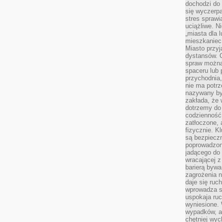
dochodzi do 
się wyczerpa
stres sprawi
uciążliwe. N
„miasta dla l
mieszkaniec
Miasto przyj
dystansów. 
spraw można 
spaceru lub 
przychodnia,
nie ma potrz
nazywany by
zakłada, że
dotrzemy do 
codzienność 
zatłoczone, 
fizycznie. 
są bezpieczn
poprowadzon
jadącego do 
wracającej 
barierą bywa
zagrożenia na
daje się ruc
wprowadza si
uspokaja ruc
wyniesione. 
wypadków, al
chętniej wy