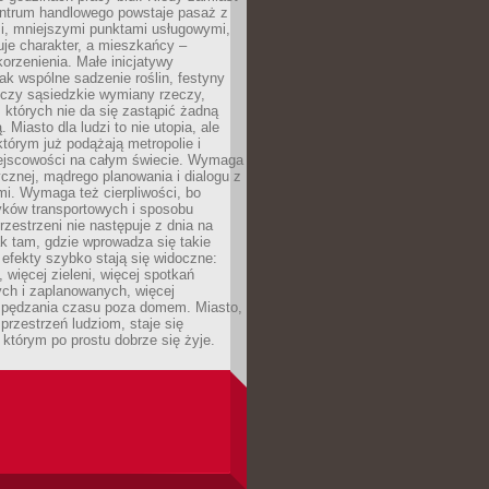
entrum handlowego powstaje pasaż z
i, mniejszymi punktami usługowymi,
je charakter, a mieszkańcy –
orzenienia. Małe inicjatywy
jak wspólne sadzenie roślin, festyny
 czy sąsiedzkie wymiany rzeczy,
, których nie da się zastąpić żadną
ą. Miasto dla ludzi to nie utopia, ale
którym już podążają metropolie i
ejscowości na całym świecie. Wymaga
ycznej, mądrego planowania i dialogu z
i. Wymaga też cierpliwości, bo
ków transportowych i sposobu
rzestrzeni nie następuje z dnia na
k tam, gdzie wprowadza się takie
 efekty szybko stają się widoczne:
, więcej zieleni, więcej spotkań
ch i zaplanowanych, więcej
spędzania czasu poza domem. Miasto,
 przestrzeń ludziom, staje się
którym po prostu dobrze się żyje.