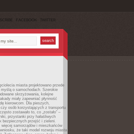
SCRIBE
FACEBOOK
TWITTER
ęciolecia miasta projektowano przede
 myślą o samochodach. Szerokie
budowane skrzyżowania, kolejne
stakady miały zapewniać płynność
dę kierowcom. Dla pieszych,
czy osób korzystających z transportu
często zostawało to, co „zostało” –
iki, przystanki przy hałaśliwych
k bezpiecznych przejść i zieleni.
az więcej samorządów i mieszkańców
wniosku, że taki model rozwoju miasta