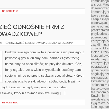
komunikacja 
w sieci. Mie
doświadczen
 I RĘKODZIEŁO
komentują pr
tworzą inicj
czerpią insp
obserwując, 
wolne od aut
ZIEĆ ODNOŚNIE FIRM Z
przekształci
ROWADZKOWEJ?
przykładów 
poświęcony u
korzystają z
CO
025
MOŻLIWOŚĆ KOMENTOWANIA
ZOSTAŁA WYŁĄCZONA
zwykli mies
TRZEBA
zmianą. Mias
WIEDZIEĆ
ODNOŚNIE
zieleń. Drze
Budowa swojego domu – to z pewnością nic prostego! Z
FIRM
kieszonkowe 
Z
pewnością gdy budujemy dom, bardzo często trochę
BRANŻY
estetycznym
PRZEPROWADZKOWEJ?
zatrzymują w
narzekamy na specjalistów, na przykład dekarza. Cóż,
poprawiają 
fakty są takie, że w wielu przypadkach jesteśmy sami
gdzie pojawia
spędzają cza
sobie winni, bo po prostu szukając specjalistów, których
rozmawiają, 
Przestrzeń p
specjalizacja to przykładowo Inst-Bud Łódź, braliśmy
„salonem mia
 błąd. Zasadniczo nigdy nie powinniśmy zbytnio
tranzytowym
też zapomina
człowiek, który nie zwraca większej uwagi […]
Kawiarnie, m
rękodzieła, 
 I RĘKODZIEŁO
żyją także p
kolejnego c