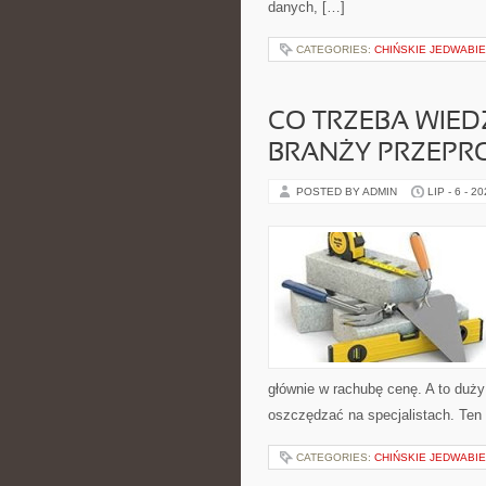
danych, […]
CATEGORIES:
CHIŃSKIE JEDWABIE
CO TRZEBA WIED
BRANŻY PRZEP
POSTED BY ADMIN
LIP - 6 - 2
głównie w rachubę cenę. A to duży
oszczędzać na specjalistach. Ten 
CATEGORIES:
CHIŃSKIE JEDWABIE