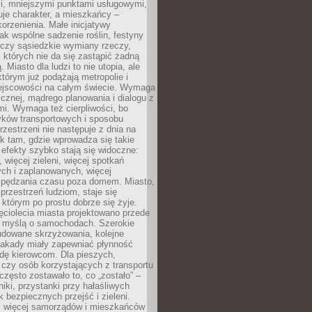
i, mniejszymi punktami usługowymi,
je charakter, a mieszkańcy –
orzenienia. Małe inicjatywy
jak wspólne sadzenie roślin, festyny
 czy sąsiedzkie wymiany rzeczy,
, których nie da się zastąpić żadną
ą. Miasto dla ludzi to nie utopia, ale
którym już podążają metropolie i
ejscowości na całym świecie. Wymaga
ycznej, mądrego planowania i dialogu z
i. Wymaga też cierpliwości, bo
ków transportowych i sposobu
rzestrzeni nie następuje z dnia na
k tam, gdzie wprowadza się takie
 efekty szybko stają się widoczne:
, więcej zieleni, więcej spotkań
ch i zaplanowanych, więcej
spędzania czasu poza domem. Miasto,
 przestrzeń ludziom, staje się
którym po prostu dobrze się żyje.
ęciolecia miasta projektowano przede
 myślą o samochodach. Szerokie
budowane skrzyżowania, kolejne
stakady miały zapewniać płynność
dę kierowcom. Dla pieszych,
czy osób korzystających z transportu
często zostawało to, co „zostało” –
iki, przystanki przy hałaśliwych
k bezpiecznych przejść i zieleni.
az więcej samorządów i mieszkańców