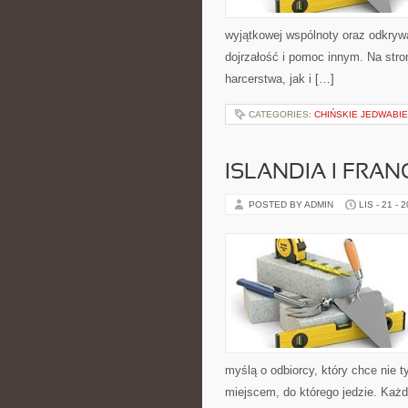
wyjątkowej wspólnoty oraz odkrywa
dojrzałość i pomoc innym. Na stro
harcerstwa, jak i […]
CATEGORIES:
CHIŃSKIE JEDWABIE
ISLANDIA I FRAN
POSTED BY ADMIN
LIS - 21 - 
myślą o odbiorcy, który chce nie 
miejscem, do którego jedzie. Każ