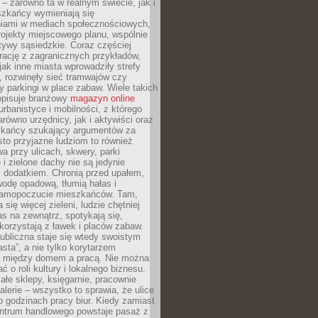
– zarówno ta w realnym świecie, jak i
szkańcy wymieniają się
iami w mediach społecznościowych,
ojekty miejscowego planu, wspólnie
atywy sąsiedzkie. Coraz częściej
irację z zagranicznych przykładów,
jak inne miasta wprowadziły strefy
, rozwinęły sieć tramwajów czy
ły parkingi w place zabaw. Wiele takich
opisuje branżowy
magazyn online
rbanistyce i mobilności, z którego
arówno urzędnicy, jak i aktywiści oraz
zkańcy szukający argumentów za
to przyjazne ludziom to również
wa przy ulicach, skwery, parki
i zielone dachy nie są jedynie
 dodatkiem. Chronią przed upałem,
odę opadową, tłumią hałas i
samopoczucie mieszkańców. Tam,
 się więcej zieleni, ludzie chętniej
s na zewnątrz, spotykają się,
korzystają z ławek i placów zabaw.
ubliczna staje się wtedy swoistym
sta”, a nie tylko korytarzem
 między domem a pracą. Nie można
ć o roli kultury i lokalnego biznesu.
ałe sklepy, księgarnie, pracownie
galerie – wszystko to sprawia, że ulice
o godzinach pracy biur. Kiedy zamiast
entrum handlowego powstaje pasaż z