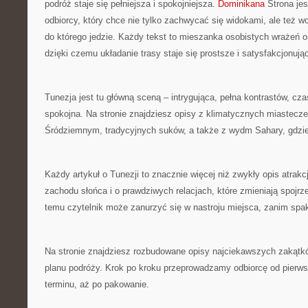
podróż staje się pełniejsza i spokojniejsza.
Dominikana
Strona jes
odbiorcy, który chce nie tylko zachwycać się widokami, ale też w
do którego jedzie. Każdy tekst to mieszanka osobistych wrażeń 
dzięki czemu układanie trasy staje się prostsze i satysfakcjonują
Tunezja jest tu główną sceną – intrygująca, pełna kontrastów, cza
spokojna. Na stronie znajdziesz opisy z klimatycznych miastec
Śródziemnym, tradycyjnych suków, a także z wydm Sahary, gdzie 
Każdy artykuł o Tunezji to znacznie więcej niż zwykły opis atrakcj
zachodu słońca i o prawdziwych relacjach, które zmieniają spojrz
temu czytelnik może zanurzyć się w nastroju miejsca, zanim spak
Na stronie znajdziesz rozbudowane opisy najciekawszych zakątków
planu podróży. Krok po kroku przeprowadzamy odbiorcę od pierwsz
terminu, aż po pakowanie.