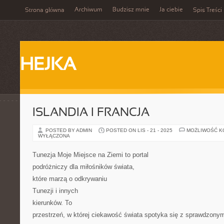
Archiwum
Budzisz mnie
Ja ciebie
Strona główna
Spis Treści
HEJKA
ISLANDIA I FRANCJA
POSTED BY ADMIN
POSTED ON LIS - 21 - 2025
MOŻLIWOŚĆ 
WYŁĄCZONA
Tunezja Moje Miejsce na Ziemi to portal
podróżniczy dla miłośników świata,
które marzą o odkrywaniu
Tunezji i innych
kierunków. To
przestrzeń, w której ciekawość świata spotyka się z sprawdzon