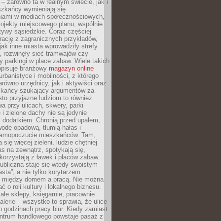
– zarówno ta w realnym świecie, jak i
szkańcy wymieniają się
iami w mediach społecznościowych,
ojekty miejscowego planu, wspólnie
atywy sąsiedzkie. Coraz częściej
irację z zagranicznych przykładów,
jak inne miasta wprowadziły strefy
, rozwinęły sieć tramwajów czy
ły parkingi w place zabaw. Wiele takich
opisuje branżowy
magazyn online
rbanistyce i mobilności, z którego
arówno urzędnicy, jak i aktywiści oraz
zkańcy szukający argumentów za
to przyjazne ludziom to również
wa przy ulicach, skwery, parki
i zielone dachy nie są jedynie
 dodatkiem. Chronią przed upałem,
odę opadową, tłumią hałas i
samopoczucie mieszkańców. Tam,
 się więcej zieleni, ludzie chętniej
s na zewnątrz, spotykają się,
korzystają z ławek i placów zabaw.
ubliczna staje się wtedy swoistym
sta”, a nie tylko korytarzem
 między domem a pracą. Nie można
ć o roli kultury i lokalnego biznesu.
ałe sklepy, księgarnie, pracownie
galerie – wszystko to sprawia, że ulice
o godzinach pracy biur. Kiedy zamiast
entrum handlowego powstaje pasaż z