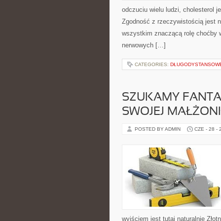
odczuciu wielu ludzi, cholesterol 
Zgodność z rzeczywistością jest n
wszystkim znaczącą rolę choćby 
nerwowych […]
CATEGORIES:
DŁUGODYSTANSOWE 
SZUKAMY FANTAS
SWOJEJ MAŁŻON
POSTED BY ADMIN
CZE - 28 -
wyjściem jest tutaj naturalnie Złot