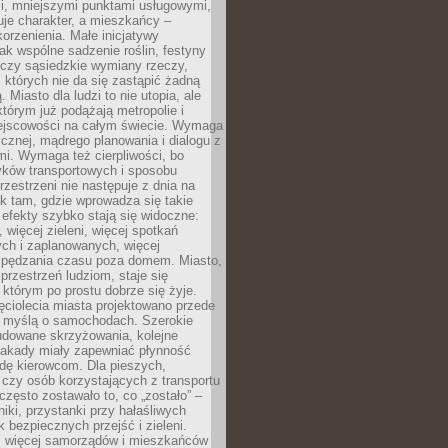
i, mniejszymi punktami usługowymi,
je charakter, a mieszkańcy –
orzenienia. Małe inicjatywy
jak wspólne sadzenie roślin, festyny
 czy sąsiedzkie wymiany rzeczy,
, których nie da się zastąpić żadną
ą. Miasto dla ludzi to nie utopia, ale
którym już podążają metropolie i
ejscowości na całym świecie. Wymaga
ycznej, mądrego planowania i dialogu z
i. Wymaga też cierpliwości, bo
ków transportowych i sposobu
rzestrzeni nie następuje z dnia na
k tam, gdzie wprowadza się takie
 efekty szybko stają się widoczne:
, więcej zieleni, więcej spotkań
ch i zaplanowanych, więcej
spędzania czasu poza domem. Miasto,
 przestrzeń ludziom, staje się
którym po prostu dobrze się żyje.
ęciolecia miasta projektowano przede
 myślą o samochodach. Szerokie
budowane skrzyżowania, kolejne
stakady miały zapewniać płynność
dę kierowcom. Dla pieszych,
czy osób korzystających z transportu
często zostawało to, co „zostało” –
iki, przystanki przy hałaśliwych
k bezpiecznych przejść i zieleni.
az więcej samorządów i mieszkańców