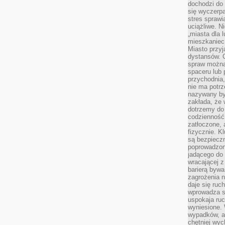
dochodzi do 
się wyczerpa
stres sprawi
uciążliwe. N
„miasta dla l
mieszkaniec
Miasto przyj
dystansów. 
spraw można 
spaceru lub 
przychodnia,
nie ma potrz
nazywany by
zakłada, że
dotrzemy do 
codzienność 
zatłoczone, 
fizycznie. 
są bezpieczn
poprowadzon
jadącego do 
wracającej 
barierą bywa
zagrożenia na
daje się ruc
wprowadza si
uspokaja ruc
wyniesione. 
wypadków, al
chętniej wy