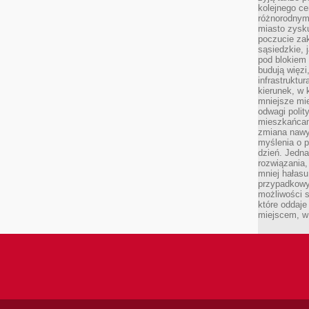
kolejnego c
różnorodnym
miasto zysku
poczucie zak
sąsiedzkie, 
pod blokiem
budują więzi
infrastruktur
kierunek, w 
mniejsze mi
odwagi polit
mieszkańcam
zmiana nawy
myślenia o p
dzień. Jedna
rozwiązania,
mniej hałasu
przypadkowy
możliwości 
które oddaje
miejscem, w 