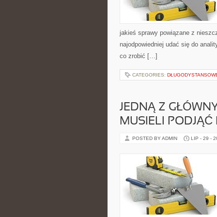
jakieś sprawy powiązane z nieszcz
najodpowiedniej udać się do analit
co zrobić […]
CATEGORIES:
DŁUGODYSTANSOWE 
JEDNĄ Z GŁÓWNYC
MUSIELI PODJĄĆ
POSTED BY ADMIN
LIP - 29 - 