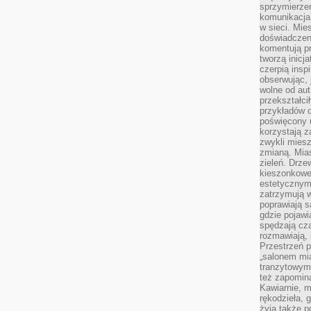
sprzymierze
komunikacja 
w sieci. Mie
doświadczen
komentują pr
tworzą inicj
czerpią insp
obserwując, 
wolne od aut
przekształci
przykładów 
poświęcony u
korzystają z
zwykli mies
zmianą. Mias
zieleń. Drze
kieszonkowe 
estetycznym
zatrzymują w
poprawiają 
gdzie pojawia
spędzają cza
rozmawiają, 
Przestrzeń p
„salonem mia
tranzytowym
też zapomina
Kawiarnie, m
rękodzieła, 
żyją także p