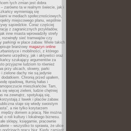
ńcem tych zmian jest dobra
– zarówno ta w realnym świecie, jak i
szkańcy wymieniają się
iami w mediach społecznościowych,
ojekty miejscowego planu, wspólnie
atywy sąsiedzkie. Coraz częściej
irację z zagranicznych przykładów,
jak inne miasta wprowadziły strefy
, rozwinęły sieć tramwajów czy
ły parkingi w place zabaw. Wiele takich
opisuje branżowy
magazyn online
rbanistyce i mobilności, z którego
arówno urzędnicy, jak i aktywiści oraz
zkańcy szukający argumentów za
to przyjazne ludziom to również
wa przy ulicach, skwery, parki
i zielone dachy nie są jedynie
 dodatkiem. Chronią przed upałem,
odę opadową, tłumią hałas i
samopoczucie mieszkańców. Tam,
 się więcej zieleni, ludzie chętniej
s na zewnątrz, spotykają się,
korzystają z ławek i placów zabaw.
ubliczna staje się wtedy swoistym
sta”, a nie tylko korytarzem
 między domem a pracą. Nie można
ć o roli kultury i lokalnego biznesu.
ałe sklepy, księgarnie, pracownie
galerie – wszystko to sprawia, że ulice
o godzinach pracy biur. Kiedy zamiast