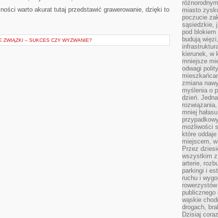
różnorodnym
ości warto akurat tutaj przedstawić grawerowanie, dzięki to
miasto zysku
poczucie zak
sąsiedzkie, 
pod blokiem
budują więzi
ZWIĄZKI – SUKCES CZY WYZWANIE?
infrastruktur
kierunek, w 
mniejsze mi
odwagi polit
mieszkańcam
zmiana nawy
myślenia o p
dzień. Jedna
rozwiązania,
mniej hałasu
przypadkowy
możliwości 
które oddaje
miejscem, w 
Przez dziesi
wszystkim z
arterie, roz
parkingi i e
ruchu i wygo
rowerzystów 
publicznego 
wąskie chodn
drogach, bra
Dzisiaj cor