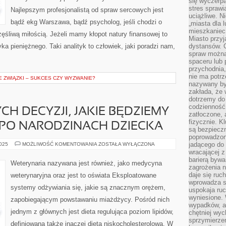
się wyczerpa
stres sprawi
Najlepszym profesjonalistą od spraw sercowych jest
uciążliwe. N
bądź ekg Warszawa, bądź psycholog, jeśli chodzi o
„miasta dla l
mieszkaniec
ęśliwą miłością. Jeżeli mamy kłopot natury finansowej to
Miasto przyj
yka pieniężnego. Taki analityk to człowiek, jaki poradzi nam,
dystansów. 
spraw można 
spaceru lub 
przychodnia,
nie ma potrz
ZWIĄZKI – SUKCES CZY WYZWANIE?
nazywany by
zakłada, że
dotrzemy do 
codzienność 
H DECYZJI, JAKIE BĘDZIEMY
zatłoczone, 
fizycznie. 
 PO NARODZINACH DZIECKA
są bezpieczn
poprowadzon
JEDNĄ
jadącego do 
2025
MOŻLIWOŚĆ KOMENTOWANIA
ZOSTAŁA WYŁĄCZONA
Z
wracającej 
GŁÓWNYCH
barierą bywa
DECYZJI,
Weterynaria nazywana jest również, jako medycyna
JAKIE
zagrożenia na
BĘDZIEMY
daje się ruc
weterynaryjna oraz jest to oświata Eksploatowane
MUSIELI
wprowadza si
PODJĄĆ
systemy odżywiania się, jakie są znacznym orężem,
PO
uspokaja ruc
NARODZINACH
wyniesione. 
zapobiegającym powstawaniu miażdżycy. Pośród nich
DZIECKA
wypadków, al
jednym z głównych jest dieta regulująca poziom lipidów,
chętniej wy
sprzymierze
definiowana także inaczej dietą niskocholesterolową. W