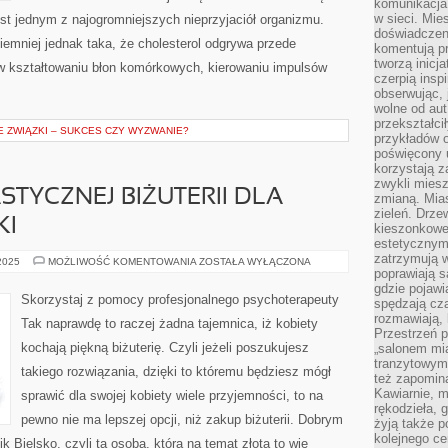
komunikacja 
w sieci. Mie
jest jednym z najogromniejszych nieprzyjaciół organizmu.
doświadczen
iemniej jednak taka, że cholesterol odgrywa przede
komentują pr
tworzą inicj
w kształtowaniu błon komórkowych, kierowaniu impulsów
czerpią insp
obserwując, 
wolne od aut
przekształci
ZWIĄZKI – SUKCES CZY WYZWANIE?
przykładów 
poświęcony u
korzystają z
zwykli mies
TYCZNEJ BIŻUTERII DLA
zmianą. Mias
zieleń. Drze
KI
kieszonkowe 
estetycznym
zatrzymują w
SZUKAMY
 2025
MOŻLIWOŚĆ KOMENTOWANIA
ZOSTAŁA WYŁĄCZONA
FANTASTYCZNEJ
poprawiają 
BIŻUTERII
gdzie pojawia
DLA
Skorzystaj z pomocy profesjonalnego psychoterapeuty
spędzają cza
SWOJEJ
MAŁŻONKI
rozmawiają, 
Tak naprawdę to raczej żadna tajemnica, iż kobiety
Przestrzeń p
kochają piękną biżuterię. Czyli jeżeli poszukujesz
„salonem mia
tranzytowym
takiego rozwiązania, dzięki to któremu będziesz mógł
też zapomina
Kawiarnie, m
sprawić dla swojej kobiety wiele przyjemności, to na
rękodzieła, 
pewno nie ma lepszej opcji, niż zakup biżuterii. Dobrym
żyją także p
kolejnego c
nik Bielsko, czyli ta osoba, która na temat złota to wie