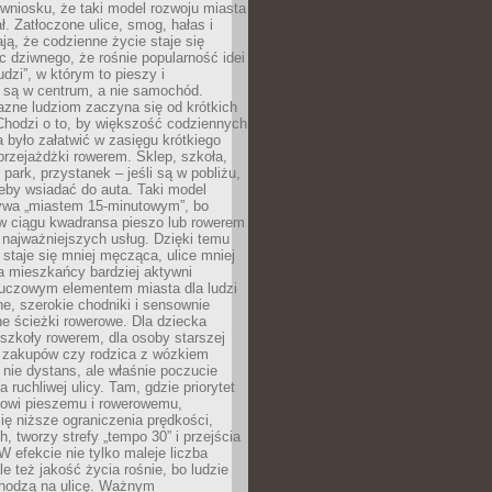
wniosku, że taki model rozwoju miasta
ł. Zatłoczone ulice, smog, hałas i
ają, że codzienne życie staje się
ic dziwnego, że rośnie popularność idei
udzi”, w którym to pieszy i
 są w centrum, a nie samochód.
azne ludziom zaczyna się od krótkich
Chodzi o to, by większość codziennych
było załatwić w zasięgu krótkiego
przejażdżki rowerem. Sklep, szkoła,
 park, przystanek – jeśli są w pobliżu,
eby wsiadać do auta. Taki model
wa „miastem 15-minutowym”, bo
 w ciągu kwadransa pieszo lub rowerem
najważniejszych usług. Dzięki temu
staje się mniej męcząca, ulice mniej
a mieszkańcy bardziej aktywni
Kluczowym elementem miasta dla ludzi
e, szerokie chodniki i sensownie
e ścieżki rowerowe. Dla dziecka
szkoły rowerem, dla osoby starszej
z zakupów czy rodzica z wózkiem
 nie dystans, ale właśnie poczucie
 ruchliwej ulicy. Tam, gdzie priorytet
howi pieszemu i rowerowemu,
ę niższe ograniczenia prędkości,
h, tworzy strefy „tempo 30” i przejścia
W efekcie nie tylko maleje liczba
e też jakość życia rośnie, bo ludzie
chodzą na ulicę. Ważnym