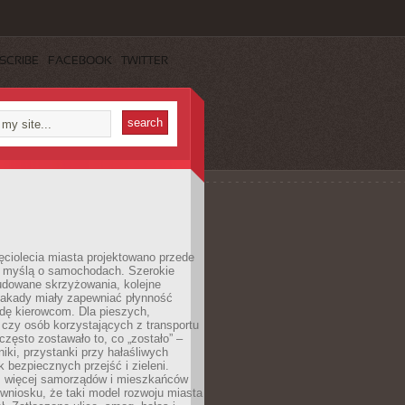
SCRIBE
FACEBOOK
TWITTER
ęciolecia miasta projektowano przede
 myślą o samochodach. Szerokie
budowane skrzyżowania, kolejne
stakady miały zapewniać płynność
dę kierowcom. Dla pieszych,
czy osób korzystających z transportu
często zostawało to, co „zostało” –
iki, przystanki przy hałaśliwych
k bezpiecznych przejść i zieleni.
az więcej samorządów i mieszkańców
wniosku, że taki model rozwoju miasta