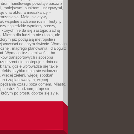
entrum handlowego powstaje pasaż z
i, mniejszymi punktami usługowymi,
je charakter, a mieszkańcy –
orzenienia. Małe inicjatywy
jak wspólne sadzenie roślin, festyny
 czy sąsiedzkie wymiany rzeczy,
, których nie da się zastąpić żadną
ą. Miasto dla ludzi to nie utopia, ale
którym już podążają metropolie i
ejscowości na całym świecie. Wymaga
ycznej, mądrego planowania i dialogu z
i. Wymaga też cierpliwości, bo
ków transportowych i sposobu
rzestrzeni nie następuje z dnia na
k tam, gdzie wprowadza się takie
 efekty szybko stają się widoczne:
, więcej zieleni, więcej spotkań
ch i zaplanowanych, więcej
spędzania czasu poza domem. Miasto,
 przestrzeń ludziom, staje się
którym po prostu dobrze się żyje.