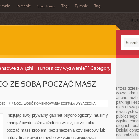
z mnie
Ja ciebie
Tagi
Ty mnie
Tagi
Spis Treści
SUB
tansowe związki – sukces czy wyzwanie?’ Category
, CO ZE SOBĄ POCZĄĆ MASZ
Przez dziesi
wszystkim z
arterie, roz
parkingi i e
JEŚLI
2025
MOŻLIWOŚĆ KOMENTOWANIA
ZOSTAŁA WYŁĄCZONA
ruchu i wygo
NIE
WIESZ,
rowerzystów 
CO
Inicjując swój prywatny gabinet psychologiczny, musimy
publicznego 
ZE
SOBĄ
wąskie chodn
zaangażować także Jeżeli nie wiesz, co ze sobą
POCZĄĆ
drogach, bra
MASZ
począć masz problem, bez znaczenia czy sercowy lub
Dzisiaj cor
PROBLEM
dochodzi do 
natury finansowej pomyśl o wizycie u zawodowca.