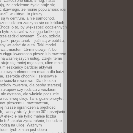
ł. Zatłoczone ulice, smog, hałas i
ają, że codzienne życie staje się
ic dziwnego, że rośnie popularność idei
udzi”, w którym to pieszy i
 są w centrum, a nie samochód.
azne ludziom zaczyna się od krótkich
Chodzi o to, by większość codziennych
było załatwić w zasięgu krótkiego
przejażdżki rowerem. Sklep, szkoła,
 park, przystanek – jeśli są w pobliżu,
eby wsiadać do auta. Taki model
wa „miastem 15-minutowym”, bo
 w ciągu kwadransa pieszo lub rowerem
najważniejszych usług. Dzięki temu
staje się mniej męcząca, ulice mniej
a mieszkańcy bardziej aktywni
Kluczowym elementem miasta dla ludzi
e, szerokie chodniki i sensownie
e ścieżki rowerowe. Dla dziecka
szkoły rowerem, dla osoby starszej
z zakupów czy rodzica z wózkiem
 nie dystans, ale właśnie poczucie
 ruchliwej ulicy. Tam, gdzie priorytet
howi pieszemu i rowerowemu,
ę niższe ograniczenia prędkości,
h, tworzy strefy „tempo 30” i przejścia
W efekcie nie tylko maleje liczba
e też jakość życia rośnie, bo ludzie
chodzą na ulicę. Ważnym
ńcem tych zmian jest dobra