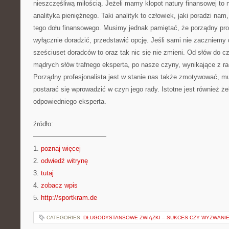
nieszczęśliwą miłością. Jeżeli mamy kłopot natury finansowej to 
analityka pieniężnego. Taki analityk to człowiek, jaki poradzi nam
tego dołu finansowego. Musimy jednak pamiętać, że porządny pr
wyłącznie doradzić, przedstawić opcję. Jeśli sami nie zaczniemy
sześciuset doradców to oraz tak nic się nie zmieni. Od słów do c
mądrych słów trafnego eksperta, po nasze czyny, wynikające z r
Porządny profesjonalista jest w stanie nas także zmotywować, m
postarać się wprowadzić w czyn jego rady. Istotne jest również ż
odpowiedniego eksperta.
źródło:
———————————
1.
poznaj więcej
2.
odwiedź witrynę
3.
tutaj
4.
zobacz wpis
5.
http://sportkram.de
CATEGORIES:
DŁUGODYSTANSOWE ZWIĄZKI – SUKCES CZY WYZWANI