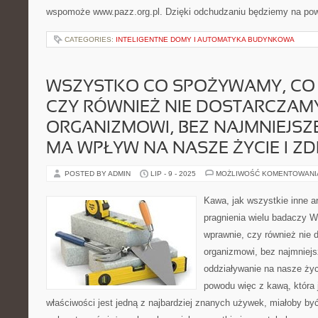
wspomoże www.pazz.org.pl. Dzięki odchudzaniu będziemy na powr
CATEGORIES:
INTELIGENTNE DOMY I AUTOMATYKA BUDYNKOWA
WSZYSTKO CO SPOŻYWAMY, CO
CZY RÓWNIEŻ NIE DOSTARCZAM
ORGANIZMOWI, BEZ NAJMNIEJSZ
MA WPŁYW NA NASZE ŻYCIE I Z
POSTED BY ADMIN
LIP - 9 - 2025
MOŻLIWOŚĆ KOMENTOWAN
Kawa, jak wszystkie inne ar
pragnienia wielu badaczy 
wprawnie, czy również nie
organizmowi, bez najmniej
oddziaływanie na nasze życ
powodu więc z kawą, która 
właściwości jest jedną z najbardziej znanych używek, miałoby być 