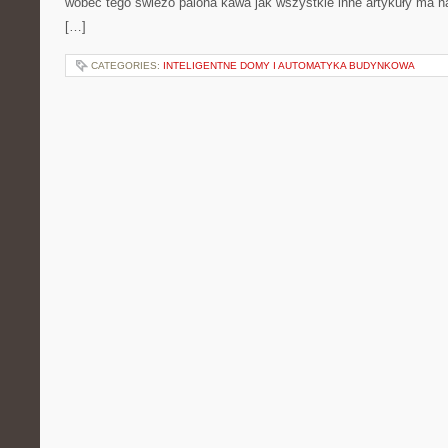
wobec tego świeżo palona kawa jak wszystkie inne artykuły ma n
[…]
CATEGORIES:
INTELIGENTNE DOMY I AUTOMATYKA BUDYNKOWA