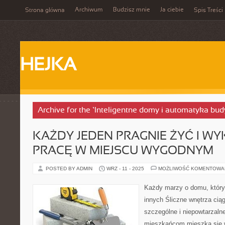
Archiwum
Budzisz mnie
Ja ciebie
Strona główna
Spis Treści
HEJKA
Archive for the ‘Inteligentne domy i automatyka b
KAŻDY JEDEN PRAGNIE ŻYĆ I 
PRACĘ W MIEJSCU WYGODNYM
POSTED BY ADMIN
WRZ - 11 - 2025
MOŻLIWOŚĆ KOMENTOWA
Każdy marzy o domu, który 
innych Śliczne wnętrza cią
szczególne i niepowtarzalne
mieszkańcom mieszka się w