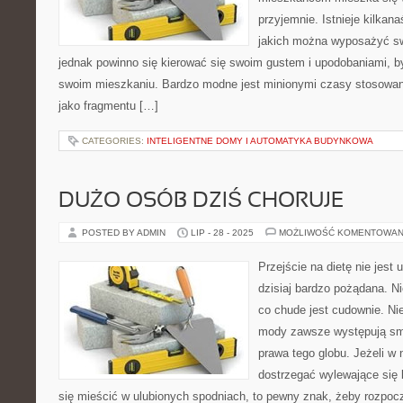
przyjemnie. Istnieje kilkan
jakich można wyposażyć s
jednak powinno się kierować się swoim gustem i upodobaniami, b
swoim mieszkaniu. Bardzo modne jest minionymi czasy stosowani
jako fragmentu […]
CATEGORIES:
INTELIGENTNE DOMY I AUTOMATYKA BUDYNKOWA
DUŻO OSÓB DZIŚ CHORUJE
POSTED BY ADMIN
LIP - 28 - 2025
MOŻLIWOŚĆ KOMENTOWAN
Przejście na dietę nie jest 
dzisiaj bardzo pożądana. N
co chude jest cudownie. N
mody zawsze występują smu
prawa tego globu. Jeżeli w
dostrzegać wylewające się 
się mieścić w ulubionych spodniach, to pewny znak, żeby rozpo