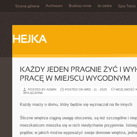
Archiwum
Budzisz mnie
Ja ciebie
Strona główna
Spis Treści
HEJKA
KAŻDY JEDEN PRAGNIE ŻYĆ I 
PRACĘ W MIEJSCU WYGODNYM
POSTED BY ADMIN
POSTED ON WRZ - 11 - 2025
MOŻLIWOŚĆ 
WYŁĄCZONA
Każdy marzy o domu, który będzie się wyznaczał na tle innych
Śliczne wnętrza ciągną uwagę otoczenia, są też szczególne i niep
mieszkańcom mieszka się w nich niesłychanie przyjemnie. Istniej
prądów, w jakich można wyposażyć swoje domowe wnętrza, jednak