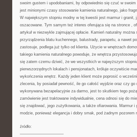
swoim gustem i upodobaniami, by odpowiednio się czuć w swoim
jest minionymi czasy stosowanie kamienia naturalnego, jako fra
W największym stopniu modny w tej kwestii jest marmur i granit, 
oszacowane. Tym samym też interes oferująca się na stronce
, o
artykuł w niezwykle zajmującej opłacie. Kamień naturalny można
przyrządzenia blatu kuchennego, balustrady, parapetu, a nawet pod
zastosuje, podlega już tylko od klienta. Użycie w wnętrzach do
takiego kamienia naturalnego powoduje, że wnętrza przystosowują
się zatem czemu dziwić, że we wszystkich w najwyższym stopni
pierwszorzędnych lokalach i pensjonatach, króluje oczywiście marm
wykończenia wnętrz. Każdy jeden klient może poprosić o wcześn
zlecenia, by posiadał pewność, ile go całość wyjdzie oraz czy go
wykonywana bezapelacyjnie za darmo, jest to skutkiem tego pożą
zamówienie jest traktowane indywidualnie, cena odnosi się do mi
się znajdować, jego zużytkowania, a także ofiarowania. Marmur i
modzie, ponieważ elegancja i dobry smak, pod żadnym pozorem n
źródło:
———————————