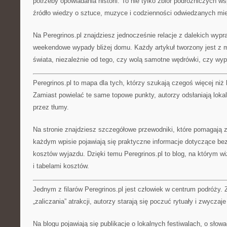
potrzeby opowiadania historii. To nie tylko zbiór podróżniczych w
źródło wiedzy o sztuce, muzyce i codzienności odwiedzanych mie
Na Peregrinos.pl znajdziesz jednocześnie relacje z dalekich wypraw
weekendowe wypady bliżej domu. Każdy artykuł tworzony jest z
świata, niezależnie od tego, czy wolą samotne wędrówki, czy wyp
Peregrinos.pl to mapa dla tych, którzy szukają czegoś więcej niż 
Zamiast powielać te same topowe punkty, autorzy odsłaniają loka
przez tłumy.
Na stronie znajdziesz szczegółowe przewodniki, które pomagają
każdym wpisie pojawiają się praktyczne informacje dotyczące be
kosztów wyjazdu. Dzięki temu Peregrinos.pl to blog, na którym wi
i tabelami kosztów.
Jednym z filarów Peregrinos.pl jest człowiek w centrum podróży. 
„zaliczania” atrakcji, autorzy starają się poczuć rytuały i zwyczaj
Na blogu pojawiają się publikacje o lokalnych festiwalach, o słow