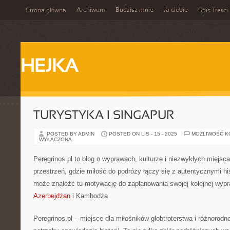
Archiwum
Budzisz mnie
Ja ciebie
Strona główna
Spis Treści
HEJKA
TURYSTYKA I SINGAPUR
POSTED BY ADMIN
POSTED ON LIS - 15 - 2025
MOŻLIWOŚĆ 
WYŁĄCZONA
Peregrinos.pl to blog o wyprawach, kulturze i niezwykłych miejsc
przestrzeń, gdzie miłość do podróży łączy się z autentycznymi h
może znaleźć tu motywację do zaplanowania swojej kolejnej wyp
Azerbejdżan
i Kambodża
Peregrinos.pl – miejsce dla miłośników globtroterstwa i różnorodno