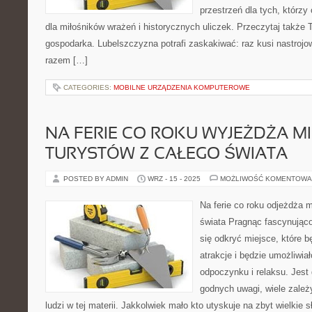
przestrzeń dla tych, którzy
dla miłośników wrażeń i historycznych uliczek. Przeczytaj także Tr
gospodarka. Lubelszczyzna potrafi zaskakiwać: raz kusi nastroj
razem […]
CATEGORIES:
MOBILNE URZĄDZENIA KOMPUTEROWE
NA FERIE CO ROKU WYJEŻDŻA M
TURYSTÓW Z CAŁEGO ŚWIATA
POSTED BY ADMIN
WRZ - 15 - 2025
MOŻLIWOŚĆ KOMENTOWA
Na ferie co roku odjeżdża m
świata Pragnąc fascynując
się odkryć miejsce, które b
atrakcje i będzie umożliwia
odpoczynku i relaksu. Jest
godnych uwagi, wiele zale
ludzi w tej materii. Jakkolwiek mało kto utyskuje na zbyt wielkie s