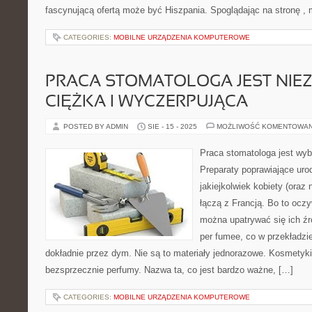
fascynującą ofertą może być Hiszpania. Spoglądając na stronę ,
CATEGORIES:
MOBILNE URZĄDZENIA KOMPUTEROWE
PRACA STOMATOLOGA JEST NIEZ
CIĘŻKA I WYCZERPUJĄCA
POSTED BY ADMIN
SIE - 15 - 2025
MOŻLIWOŚĆ KOMENTOWA
Praca stomatologa jest wyb
Preparaty poprawiające urod
jakiejkolwiek kobiety (oraz
łączą z Francją. Bo to ocz
można upatrywać się ich źró
per fumee, co w przekładzi
dokładnie przez dym. Nie są to materiały jednorazowe. Kosmetyki
bezsprzecznie perfumy. Nazwa ta, co jest bardzo ważne, […]
CATEGORIES:
MOBILNE URZĄDZENIA KOMPUTEROWE