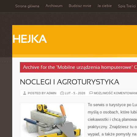
Archiwum
Budzisz mnie
Ja ciebie
Strona główna
Spis Treści
HEJKA
Archive for the ‘Mobilne urządzenia komputerowe’ 
NOCLEGI I AGROTURYSTYKA
POSTED BY ADMIN
LUT - 5 - 2026
MOŻLIWOŚĆ KOMENTOWAN
To serwis o turystyce po L
myślą o osobach, które lub
ciekawostki i chcą planow
praktyczny. Znajdziesz tu op
wypad, a także pomysły na