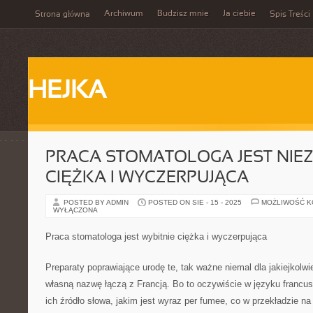
Archiwum
Budzisz mnie
Ja ciebie
Strona główna
Spis Treści
HEJKA
PRACA STOMATOLOGA JEST NIEZ
CIĘŻKA I WYCZERPUJĄCA
POSTED BY ADMIN
POSTED ON SIE - 15 - 2025
MOŻLIWOŚĆ 
WYŁĄCZONA
Praca stomatologa jest wybitnie ciężka i wyczerpująca
Preparaty poprawiające urodę te, tak ważne niemal dla jakiejkolwie
własną nazwę łączą z Francją. Bo to oczywiście w języku francu
ich źródło słowa, jakim jest wyraz per fumee, co w przekładzie na