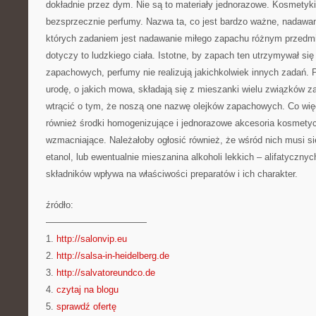
dokładnie przez dym. Nie są to materiały jednorazowe. Kosmetyki
bezsprzecznie perfumy. Nazwa ta, co jest bardzo ważne, nadawa
których zadaniem jest nadawanie miłego zapachu różnym przedm
dotyczy to ludzkiego ciała. Istotne, by zapach ten utrzymywał się 
zapachowych, perfumy nie realizują jakichkolwiek innych zadań. 
urodę, o jakich mowa, składają się z mieszanki wielu związków 
wtrącić o tym, że noszą one nazwę olejków zapachowych. Co wię
również środki homogenizujące i jednorazowe akcesoria kosmety
wzmacniające. Należałoby ogłosić również, że wśród nich musi s
etanol, lub ewentualnie mieszanina alkoholi lekkich – alifatyczn
składników wpływa na właściwości preparatów i ich charakter.
źródło:
———————————
1.
http://salonvip.eu
2.
http://salsa-in-heidelberg.de
3.
http://salvatoreundco.de
4.
czytaj na blogu
5.
sprawdź ofertę