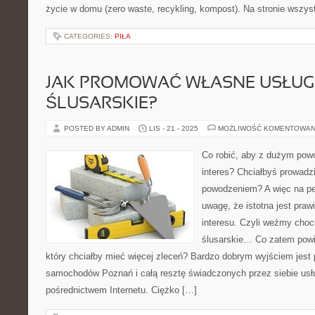
życie w domu (zero waste, recykling, kompost). Na stronie wszys
CATEGORIES:
PIŁA
JAK PROMOWAĆ WŁASNE USŁUG
ŚLUSARSKIE?
POSTED BY ADMIN
LIS - 21 - 2025
MOŻLIWOŚĆ KOMENTOWAN
Co robić, aby z dużym pow
interes? Chciałbyś prowadz
powodzeniem? A więc na pe
uwagę, że istotna jest pra
interesu. Czyli weźmy choci
ślusarskie… Co zatem powin
który chciałby mieć więcej zleceń? Bardzo dobrym wyjściem jest 
samochodów Poznań i całą resztę świadczonych przez siebie us
pośrednictwem Internetu. Ciężko […]