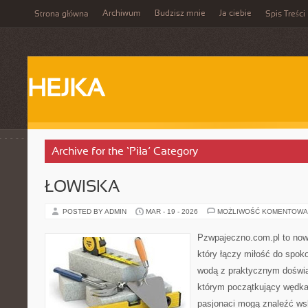
Archiwum
Budzisz mnie
Ja ciebie
Strona główna
Spis Treści
HEJKA
Archive for the ‘Piła’ Category
ŁOWISKA
POSTED BY ADMIN
MAR - 19 - 2026
MOŻLIWOŚĆ KOMENTOWA
Pzwpajeczno.com.pl to now
który łączy miłość do spo
wodą z praktycznym doświa
którym początkujący wędka
pasjonaci mogą znaleźć w