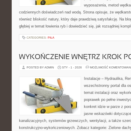
wyposażenia, metod wędkar
codziennych doświadczeń nad wodą. Strona opisuje, że wędkarstwo
również bliskość natury, który daje prawdziwą satysfakcję. Na bl
głębiej w temat łowienia ryb i dowiedzieć się, jak rozsądniej kom
CATEGORIES:
PIŁA
WYKOŃCZENIE WNĘTRZ KROK P
POSTED BY ADMIN
STY - 1 - 2026
MOŻLIWOŚĆ KOMENTOWAN
Instalacje – Hydraulika, R
wszechstronny portal dla o
temat instalacji oraz wyko
poprawek po pełne inwestyc
konkret idzie w parze z por
jasne wskazówki dotyczące 
kanalizacyjnych, systemów grzewczych, wentylacji, a także szer
konstrukcyjno-wykończeniowych. Zobacz kategorie: Zielone dachy