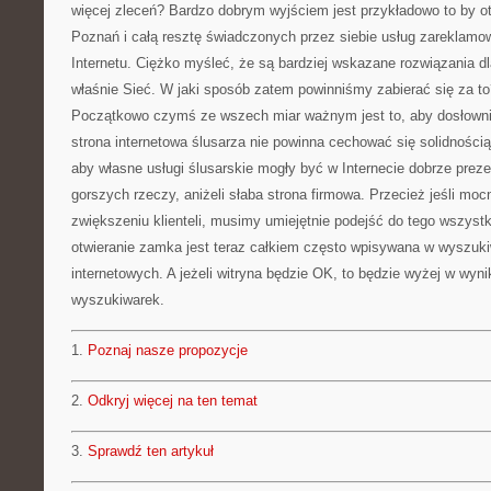
więcej zleceń? Bardzo dobrym wyjściem jest przykładowo to by 
Poznań i całą resztę świadczonych przez siebie usług zareklam
Internetu. Ciężko myśleć, że są bardziej wskazane rozwiązania dl
właśnie Sieć. W jaki sposób zatem powinniśmy zabierać się za to
Początkowo czymś ze wszech miar ważnym jest to, aby dosłowni
strona internetowa ślusarza nie powinna cechować się solidnością
aby własne usługi ślusarskie mogły być w Internecie dobrze prez
gorszych rzeczy, aniżeli słaba strona firmowa. Przecież jeśli mo
zwiększeniu klienteli, musimy umiejętnie podejść do tego wszyst
otwieranie zamka jest teraz całkiem często wpisywana w wyszuki
internetowych. A jeżeli witryna będzie OK, to będzie wyżej w wyn
wyszukiwarek.
1.
Poznaj nasze propozycje
2.
Odkryj więcej na ten temat
3.
Sprawdź ten artykuł