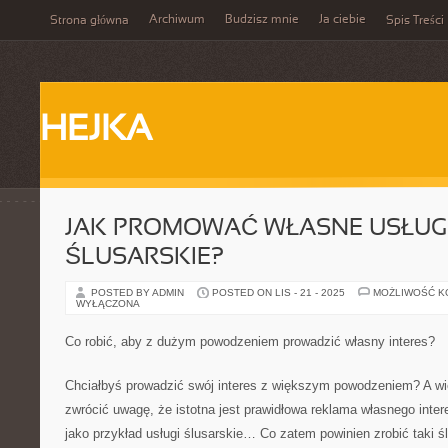
Archiwum
Budzisz mnie
Ja ciebie
Strona główna
Spis Treści
HEJKA
JAK PROMOWAĆ WŁASNE USŁUG
ŚLUSARSKIE?
POSTED BY ADMIN
POSTED ON LIS - 21 - 2025
MOŻLIWOŚĆ 
WYŁĄCZONA
Co robić, aby z dużym powodzeniem prowadzić własny interes?
Chciałbyś prowadzić swój interes z większym powodzeniem? A w
zwrócić uwagę, że istotna jest prawidłowa reklama własnego inte
jako przykład usługi ślusarskie… Co zatem powinien zrobić taki śl