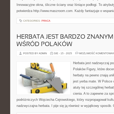
Innowacyjne okna, śliczne ściany oraz lśniące podłogi. To atrybu
potwierdza http://www.maszroom.com. Każdy fantazjuje o wspani
CATEGORIES:
PRACA
HERBATA JEST BARDZO ZNANYM
WŚRÓD POLAKÓW
POSTED BY ADMIN
SIE - 15 - 2025
MOŻLIWOŚĆ KOMENTOWA
Herbata jest nadzwyczaj p
Polaków Figury, które doce
herbaty na pewno znają uni
jest yerba mate. W Polsce 
atuty tej szczególnej herba
cienia. A to zapewne za s
podróżniczych Wojciecha Cejrowskiego, który rozpropagował kulturę
nadzwyczajna herbata. I pije się ją również w wyjątkowy sposób.