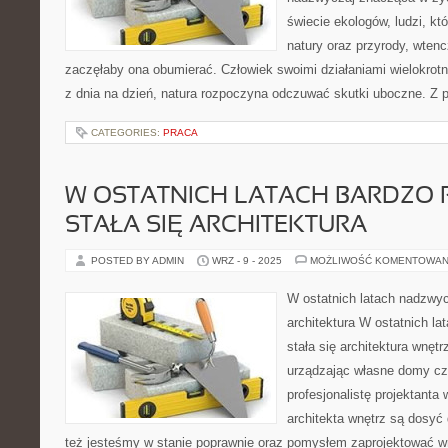
świecie ekologów, ludzi, któ
natury oraz przyrody, wtenc
zaczęłaby ona obumierać. Człowiek swoimi działaniami wielokrotni
z dnia na dzień, natura rozpoczyna odczuwać skutki uboczne. 
CATEGORIES:
PRACA
W OSTATNICH LATACH BARDZO
STAŁA SIĘ ARCHITEKTURA
POSTED BY ADMIN
WRZ - 9 - 2025
MOŻLIWOŚĆ KOMENTOWAN
W ostatnich latach nadzwyc
architektura W ostatnich la
stała się architektura wnętr
urządzając własne domy cz
profesjonalistę projektanta 
architekta wnętrz są dosyć
też jesteśmy w stanie poprawnie oraz pomysłem zaprojektować w