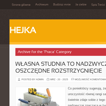
Archiwum
Budzisz mnie
Ja ciebie
Strona główna
Spis Treści
HEJKA
Archive for the ‘Praca’ Category
WŁASNA STUDNIA TO NADZWYC
OSZCZĘDNE ROZSTRZYGNIĘCIE
POSTED BY ADMIN
WRZ - 20 - 2025
MOŻLIWOŚĆ KOMENTOWA
Co poniektórzy sugerują, że
uroczystość równej rangi s
świetnie zdaje sobie z tego
nadzwyczaj znacząca w życ