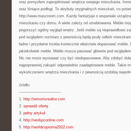
oraz pomysłem zaprojektować wnętrza swojego mieszkania. Innow
oraz lśniące podłogi. To atrybuty oryginalnych mieszkań, co potw
http://www.maszroom.com. Każdy fantazjuje o wspaniale urządzo
mieszkaniu czy domu. A wiele zależy od umeblowania. Meble mog
pogorszyć ogólny wygląd wnętrz. Jeśli meble są nieprawidłowo za
pod względem rozmiaru z pewnością będą psuły odbiór mieszkani
ładne i przydatne trzeba koniecznie właściwie dopasować meble. 
jakiekolwiek meble. Meble musza pasować głównie pod względe
Nic nie może wystawać czy być niedopasowane. Aby zdobyć dobry
najpoprawniej zakupić odpowiednio zaadaptowane meble. Takie 
wykończeniem wnętrza mieszkania i z pewnością ozdobią niejedn
źródło:
———————————
1.
http://wmorrisrealtor.com
2.
sprawdź ofertę
3.
pełny artykuł
4.
http://workpconline.com
5.
http://worldcuproma2022.com