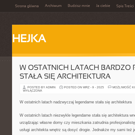
Archiwum
Budzisz mnie
Ja ciebie
Strona główna
Spis Treści
HEJKA
W OSTATNICH LATACH BARDZO
STAŁA SIĘ ARCHITEKTURA
POSTED BY ADMIN
POSTED ON WRZ - 9 - 2025
MOŻLIWOŚĆ 
WYŁĄCZONA
W ostatnich latach nadzwyczaj legendarne stała się architektura
W ostatnich latach niezwykle legendarne stała się architektura wn
urządzając własne domy czy mieszkania zatrudnia profesjonalistę
usługi architekta wnętrz są dosyć drogie. Jednakże my sami też 