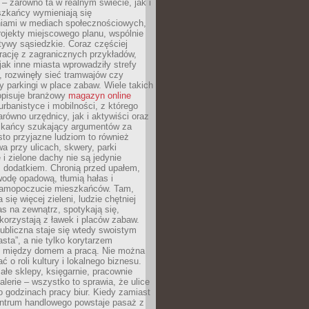
– zarówno ta w realnym świecie, jak i
szkańcy wymieniają się
iami w mediach społecznościowych,
ojekty miejscowego planu, wspólnie
atywy sąsiedzkie. Coraz częściej
irację z zagranicznych przykładów,
jak inne miasta wprowadziły strefy
, rozwinęły sieć tramwajów czy
ły parkingi w place zabaw. Wiele takich
opisuje branżowy
magazyn online
rbanistyce i mobilności, z którego
arówno urzędnicy, jak i aktywiści oraz
zkańcy szukający argumentów za
to przyjazne ludziom to również
wa przy ulicach, skwery, parki
i zielone dachy nie są jedynie
 dodatkiem. Chronią przed upałem,
odę opadową, tłumią hałas i
samopoczucie mieszkańców. Tam,
 się więcej zieleni, ludzie chętniej
s na zewnątrz, spotykają się,
korzystają z ławek i placów zabaw.
ubliczna staje się wtedy swoistym
sta”, a nie tylko korytarzem
 między domem a pracą. Nie można
ć o roli kultury i lokalnego biznesu.
ałe sklepy, księgarnie, pracownie
galerie – wszystko to sprawia, że ulice
o godzinach pracy biur. Kiedy zamiast
entrum handlowego powstaje pasaż z