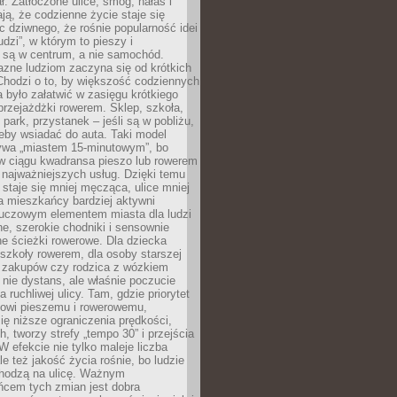
ł. Zatłoczone ulice, smog, hałas i
ają, że codzienne życie staje się
ic dziwnego, że rośnie popularność idei
udzi”, w którym to pieszy i
 są w centrum, a nie samochód.
azne ludziom zaczyna się od krótkich
Chodzi o to, by większość codziennych
było załatwić w zasięgu krótkiego
przejażdżki rowerem. Sklep, szkoła,
 park, przystanek – jeśli są w pobliżu,
eby wsiadać do auta. Taki model
wa „miastem 15-minutowym”, bo
 w ciągu kwadransa pieszo lub rowerem
najważniejszych usług. Dzięki temu
staje się mniej męcząca, ulice mniej
a mieszkańcy bardziej aktywni
Kluczowym elementem miasta dla ludzi
e, szerokie chodniki i sensownie
e ścieżki rowerowe. Dla dziecka
szkoły rowerem, dla osoby starszej
z zakupów czy rodzica z wózkiem
 nie dystans, ale właśnie poczucie
 ruchliwej ulicy. Tam, gdzie priorytet
howi pieszemu i rowerowemu,
ę niższe ograniczenia prędkości,
h, tworzy strefy „tempo 30” i przejścia
W efekcie nie tylko maleje liczba
e też jakość życia rośnie, bo ludzie
chodzą na ulicę. Ważnym
ńcem tych zmian jest dobra