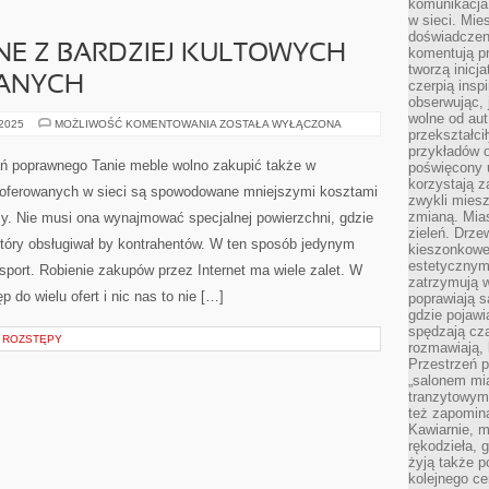
komunikacja 
w sieci. Mie
doświadczen
DNE Z BARDZIEJ KULTOWYCH
komentują pr
tworzą inicj
ANYCH
czerpią insp
obserwując, 
wolne od aut
KIELISZKI
 2025
MOŻLIWOŚĆ KOMENTOWANIA
ZOSTAŁA WYŁĄCZONA
przekształci
TO
JEDNE
przykładów 
Z
ń poprawnego Tanie meble wolno zakupić także w
poświęcony u
BARDZIEJ
korzystają z
KULTOWYCH
w oferowanych w sieci są spowodowane mniejszymi kosztami
WYROBÓW
zwykli mies
SZKLANYCH
zmianą. Mias
my. Nie musi ona wynajmować specjalnej powierzchni, gdzie
zieleń. Drze
który obsługiwał by kontrahentów. W ten sposób jedynym
kieszonkowe 
estetycznym
port. Robienie zakupów przez Internet ma wiele zalet. W
zatrzymują w
do wielu ofert i nic nas to nie […]
poprawiają 
gdzie pojawia
spędzają cza
I ROZSTĘPY
rozmawiają, 
Przestrzeń p
„salonem mia
tranzytowym
też zapomina
Kawiarnie, m
rękodzieła, 
żyją także p
kolejnego c