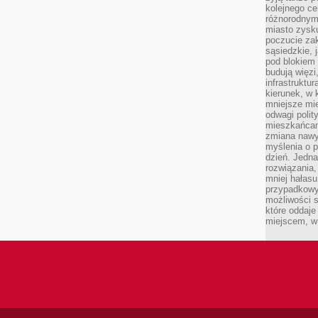
kolejnego c
różnorodnym
miasto zysku
poczucie zak
sąsiedzkie, 
pod blokiem
budują więzi
infrastruktur
kierunek, w 
mniejsze mi
odwagi polit
mieszkańcam
zmiana nawy
myślenia o p
dzień. Jedna
rozwiązania,
mniej hałasu
przypadkowy
możliwości 
które oddaje
miejscem, w 