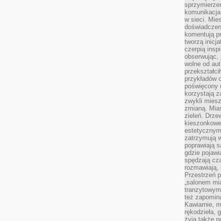
sprzymierze
komunikacja 
w sieci. Mie
doświadczen
komentują pr
tworzą inicj
czerpią insp
obserwując, 
wolne od aut
przekształci
przykładów 
poświęcony u
korzystają z
zwykli mies
zmianą. Mias
zieleń. Drze
kieszonkowe 
estetycznym
zatrzymują w
poprawiają 
gdzie pojawia
spędzają cza
rozmawiają, 
Przestrzeń p
„salonem mia
tranzytowym
też zapomina
Kawiarnie, m
rękodzieła, 
żyją także p