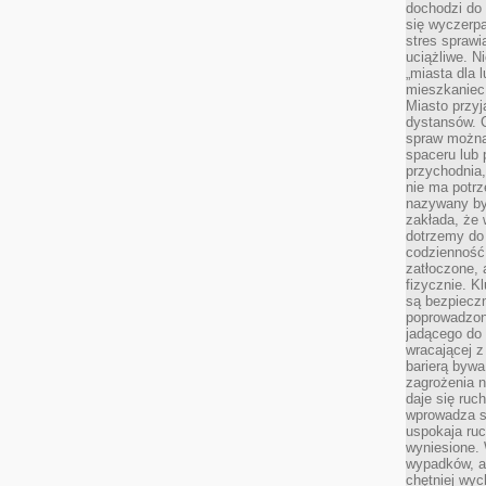
dochodzi do 
się wyczerpa
stres sprawi
uciążliwe. N
„miasta dla l
mieszkaniec
Miasto przyj
dystansów. 
spraw można 
spaceru lub 
przychodnia,
nie ma potrz
nazywany by
zakłada, że
dotrzemy do 
codzienność 
zatłoczone, 
fizycznie. 
są bezpieczn
poprowadzon
jadącego do 
wracającej 
barierą bywa
zagrożenia na
daje się ruc
wprowadza si
uspokaja ruc
wyniesione. 
wypadków, al
chętniej wy