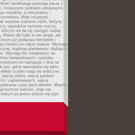
entrum handlowego powstaje pasaż z
i, mniejszymi punktami usługowymi,
je charakter, a mieszkańcy –
orzenienia. Małe inicjatywy
jak wspólne sadzenie roślin, festyny
 czy sąsiedzkie wymiany rzeczy,
, których nie da się zastąpić żadną
ą. Miasto dla ludzi to nie utopia, ale
którym już podążają metropolie i
ejscowości na całym świecie. Wymaga
ycznej, mądrego planowania i dialogu z
i. Wymaga też cierpliwości, bo
ków transportowych i sposobu
rzestrzeni nie następuje z dnia na
k tam, gdzie wprowadza się takie
 efekty szybko stają się widoczne:
, więcej zieleni, więcej spotkań
ch i zaplanowanych, więcej
spędzania czasu poza domem. Miasto,
 przestrzeń ludziom, staje się
którym po prostu dobrze się żyje.