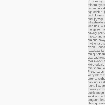
różnorodnym
miasto zysku
poczucie zak
sąsiedzkie, 
pod blokiem
budują więzi
infrastruktur
kierunek, w 
mniejsze mi
odwagi polit
mieszkańcam
zmiana nawy
myślenia o p
dzień. Jedna
rozwiązania,
mniej hałasu
przypadkowy
możliwości 
które oddaje
miejscem, w 
Przez dziesi
wszystkim z
arterie, roz
parkingi i e
ruchu i wygo
rowerzystów 
publicznego 
wąskie chodn
drogach, bra
Dzisiaj cor