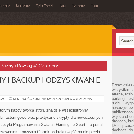
z mnie
Ja ciebie
Tagi
Ty mnie
Tagi
Spis Treści
SUB
 Blizny i Rozstępy’ Category
IY I BACKUP I ODZYSKIWANIE
Przez dziesi
wszystkim z
arterie, roz
parkingi i e
ELEKTRONIKA
2025
MOŻLIWOŚĆ KOMENTOWANIA
ZOSTAŁA WYŁĄCZONA
I
ruchu i wygo
DIY
rowerzystów 
I
 którym każdy twórca stron, znajdzie wszechstronny
publicznego 
BACKUP
I
wąskie chodn
ebmasteringowe oraz praktyczne skrypty dla nowoczesnych
ODZYSKIWANIE
drogach, bra
DANYCH
ęzyki Programowania Świata i Gaming i e-Sport. To portal,
Dzisiaj cor
dochodzi do 
osowaniem i pozwala Ci krok po kroku wejść na ekspercki