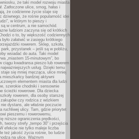
wniosku, że taki model rozwoju miasta
ł. Zatłoczone ulice, smog, hałas i
ają, że codzienne życie staje się
ic dziwnego, że rośnie popularność idei
udzi”, w którym to pieszy i
 są w centrum, a nie samochód.
azne ludziom zaczyna się od krótkich
Chodzi o to, by większość codziennych
było załatwić w zasięgu krótkiego
przejażdżki rowerem. Sklep, szkoła,
 park, przystanek – jeśli są w pobliżu,
eby wsiadać do auta. Taki model
wa „miastem 15-minutowym”, bo
 w ciągu kwadransa pieszo lub rowerem
najważniejszych usług. Dzięki temu
staje się mniej męcząca, ulice mniej
a mieszkańcy bardziej aktywni
Kluczowym elementem miasta dla ludzi
e, szerokie chodniki i sensownie
e ścieżki rowerowe. Dla dziecka
szkoły rowerem, dla osoby starszej
z zakupów czy rodzica z wózkiem
 nie dystans, ale właśnie poczucie
 ruchliwej ulicy. Tam, gdzie priorytet
howi pieszemu i rowerowemu,
ę niższe ograniczenia prędkości,
h, tworzy strefy „tempo 30” i przejścia
W efekcie nie tylko maleje liczba
e też jakość życia rośnie, bo ludzie
chodzą na ulicę. Ważnym