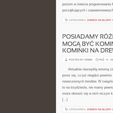
poziom w świecie programowania 
początkujących i zaawansowanych
CATEGORIES:
ZABIEGI NA BLIZNY 
POSIADAMY RÓŻ
MOGĄ BYĆ KOMI
KOMINKI NA DR
POSTED BY ADMIN
PAŹ - 8 - 2
Aktualnie niezwykłą renomą ci
przez się, co już niegdyś powinno 
nowoczesnych trendów. W związku 
to na trzydzieste, nie mamy pewn
może obnosić się w nich niczym 
[…]
CATEGORIES:
ZABIEGI NA BLIZNY 