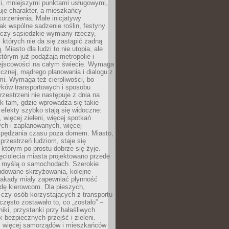
i, mniejszymi punktami usługowymi,
je charakter, a mieszkańcy –
orzenienia. Małe inicjatywy
jak wspólne sadzenie roślin, festyny
 czy sąsiedzkie wymiany rzeczy,
, których nie da się zastąpić żadną
ą. Miasto dla ludzi to nie utopia, ale
którym już podążają metropolie i
ejscowości na całym świecie. Wymaga
ycznej, mądrego planowania i dialogu z
i. Wymaga też cierpliwości, bo
ków transportowych i sposobu
rzestrzeni nie następuje z dnia na
k tam, gdzie wprowadza się takie
 efekty szybko stają się widoczne:
, więcej zieleni, więcej spotkań
ch i zaplanowanych, więcej
spędzania czasu poza domem. Miasto,
 przestrzeń ludziom, staje się
którym po prostu dobrze się żyje.
ęciolecia miasta projektowano przede
 myślą o samochodach. Szerokie
budowane skrzyżowania, kolejne
stakady miały zapewniać płynność
dę kierowcom. Dla pieszych,
czy osób korzystających z transportu
często zostawało to, co „zostało” –
iki, przystanki przy hałaśliwych
k bezpiecznych przejść i zieleni.
az więcej samorządów i mieszkańców