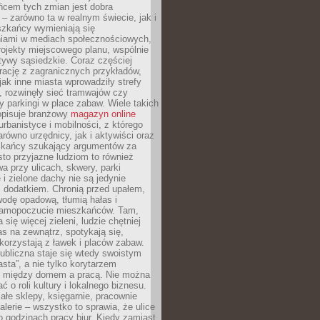
ńcem tych zmian jest dobra
– zarówno ta w realnym świecie, jak i
szkańcy wymieniają się
iami w mediach społecznościowych,
ojekty miejscowego planu, wspólnie
atywy sąsiedzkie. Coraz częściej
irację z zagranicznych przykładów,
jak inne miasta wprowadziły strefy
, rozwinęły sieć tramwajów czy
ły parkingi w place zabaw. Wiele takich
opisuje branżowy
magazyn online
rbanistyce i mobilności, z którego
arówno urzędnicy, jak i aktywiści oraz
zkańcy szukający argumentów za
to przyjazne ludziom to również
wa przy ulicach, skwery, parki
i zielone dachy nie są jedynie
 dodatkiem. Chronią przed upałem,
odę opadową, tłumią hałas i
samopoczucie mieszkańców. Tam,
 się więcej zieleni, ludzie chętniej
s na zewnątrz, spotykają się,
korzystają z ławek i placów zabaw.
ubliczna staje się wtedy swoistym
sta”, a nie tylko korytarzem
 między domem a pracą. Nie można
ć o roli kultury i lokalnego biznesu.
ałe sklepy, księgarnie, pracownie
galerie – wszystko to sprawia, że ulice
o godzinach pracy biur. Kiedy zamiast