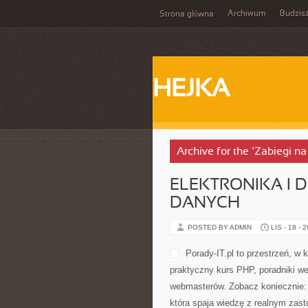
Archiwum
Budzis
Strona główna
HEJKA
Archive for the ‘Zabiegi na
ELEKTRONIKA I D
DANYCH
POSTED BY ADMIN
LIS - 18 - 
Porady-IT.pl to przestrzeń, w
praktyczny kurs PHP, poradniki w
webmasterów. Zobacz koniecznie: J
która spaja wiedzę z realnym zast