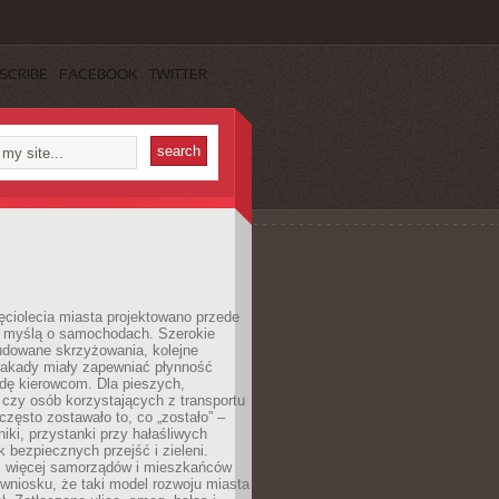
SCRIBE
FACEBOOK
TWITTER
ęciolecia miasta projektowano przede
 myślą o samochodach. Szerokie
budowane skrzyżowania, kolejne
stakady miały zapewniać płynność
dę kierowcom. Dla pieszych,
czy osób korzystających z transportu
często zostawało to, co „zostało” –
iki, przystanki przy hałaśliwych
k bezpiecznych przejść i zieleni.
az więcej samorządów i mieszkańców
wniosku, że taki model rozwoju miasta