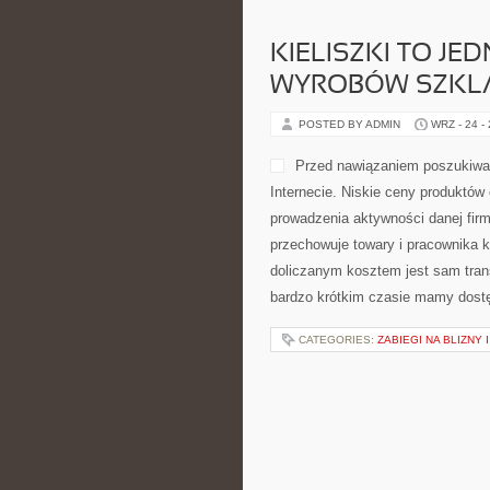
KIELISZKI TO JE
WYROBÓW SZKL
POSTED BY ADMIN
WRZ - 24 -
Przed nawiązaniem poszukiwa
Internecie. Niskie ceny produktó
prowadzenia aktywności danej fir
przechowuje towary i pracownika 
doliczanym kosztem jest sam trans
bardzo krótkim czasie mamy dostęp 
CATEGORIES:
ZABIEGI NA BLIZNY 