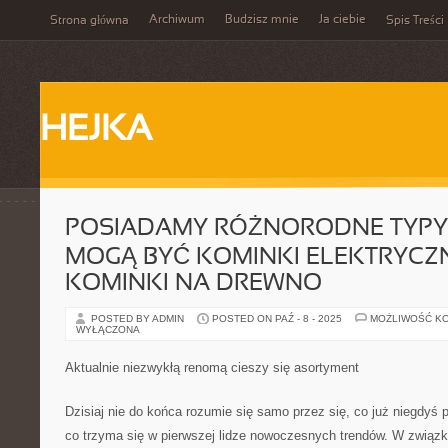
Archiwum
Budzisz mnie
Ja ciebie
Strona główna
Spis Treści
HEJKA
POSIADAMY RÓŻNORODNE TYPY
MOGĄ BYĆ KOMINKI ELEKTRYCZ
KOMINKI NA DREWNO
POSTED BY ADMIN
POSTED ON PAŹ - 8 - 2025
MOŻLIWOŚĆ K
WYŁĄCZONA
Aktualnie niezwykłą renomą cieszy się asortyment
Dzisiaj nie do końca rozumie się samo przez się, co już niegdyś
co trzyma się w pierwszej lidze nowoczesnych trendów. W związk