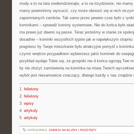
mody a to na lata siedemdziesiąte, a to na trzydzieste, nie mamy 
mamy powinniśmy wyrzucić, czy może obnosić się w nich niczym
zapomnianych zamków. Tak samo przez pewien czas było z rynk
kominkami – sprawdź kominy systemowe. Nie do końca było wia
ma prawo już dawno są passe. Teraz jesteśmy w stanie ze spokoj
dosadnie – kominki wszystkich typów jak w największym stopniu s
pragniesz by Twoje mieszkanie było atrakcyjne pomyśl o kominku,
czymś wnętrze przypadkiem wybierzesz jakiś kominek do swojego 
przykład wydaje Tobie się, że grzejniki nie d końca ogrzeją Twe 
by nie złożyć zamówienia na kominka na miarę Twoich wyczekiwań
wybór jest niesamowicie znaczący, dlatego każdy z nas znajdzie 
1.
felietony
2.
felietony
3.
wpisy
4.
artykuly
5.
artykuly
CATEGORIES:
ZABIEGI NA BLIZNY I ROZSTĘPY