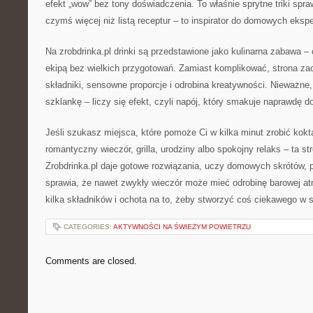
efekt „wow” bez tony doświadczenia. To właśnie sprytne triki spraw
czymś więcej niż listą receptur – to inspirator do domowych eks
Na zrobdrinka.pl drinki są przedstawione jako kulinarna zabawa –
ekipą bez wielkich przygotowań. Zamiast komplikować, strona za
składniki, sensowne proporcje i odrobina kreatywności. Nieważn
szklankę – liczy się efekt, czyli napój, który smakuje naprawdę do
Jeśli szukasz miejsca, które pomoże Ci w kilka minut zrobić kok
romantyczny wieczór, grilla, urodziny albo spokojny relaks – ta str
Zrobdrinka.pl daje gotowe rozwiązania, uczy domowych skrótów, p
sprawia, że nawet zwykły wieczór może mieć odrobinę barowej a
kilka składników i ochota na to, żeby stworzyć coś ciekawego w s
CATEGORIES:
AKTYWNOŚCI NA ŚWIEŻYM POWIETRZU
Comments are closed.