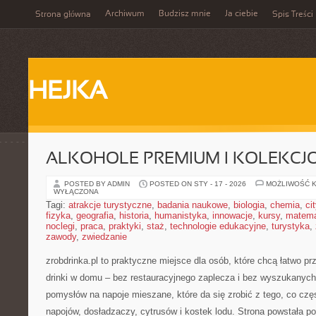
Archiwum
Budzisz mnie
Ja ciebie
Strona główna
Spis Treści
HEJKA
ALKOHOLE PREMIUM I KOLEKCJ
POSTED BY ADMIN
POSTED ON STY - 17 - 2026
MOŻLIWOŚĆ 
WYŁĄCZONA
Tagi:
atrakcje turystyczne
,
badania naukowe
,
biologia
,
chemia
,
ci
fizyka
,
geografia
,
historia
,
humanistyka
,
innowacje
,
kursy
,
matem
noclegi
,
praca
,
praktyki
,
staż
,
technologie edukacyjne
,
turystyka
,
zawody
,
zwiedzanie
zrobdrinka.pl to praktyczne miejsce dla osób, które chcą łatwo p
drinki w domu – bez restauracyjnego zaplecza i bez wyszukanych 
pomysłów na napoje mieszane, które da się zrobić z tego, co czę
napojów, dosładzaczy, cytrusów i kostek lodu. Strona powstała 