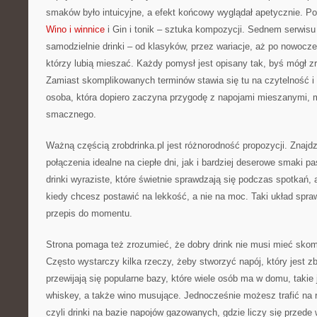
smaków było intuicyjne, a efekt końcowy wyglądał apetycznie. Po
Wino i winnice
i Gin i tonik – sztuka kompozycji. Sednem serwisu
samodzielnie drinki – od klasyków, przez wariacje, aż po nowocz
którzy lubią mieszać. Każdy pomysł jest opisany tak, byś mógł z
Zamiast skomplikowanych terminów stawia się tu na czytelność i 
osoba, która dopiero zaczyna przygodę z napojami mieszanymi,
smacznego.
Ważną częścią zrobdrinka.pl jest różnorodność propozycji. Znajdz
połączenia idealne na ciepłe dni, jak i bardziej deserowe smaki p
drinki wyraziste, które świetnie sprawdzają się podczas spotkań, 
kiedy chcesz postawić na lekkość, a nie na moc. Taki układ spra
przepis do momentu.
Strona pomaga też zrozumieć, że dobry drink nie musi mieć skomp
Często wystarczy kilka rzeczy, żeby stworzyć napój, który jest 
przewijają się popularne bazy, które wiele osób ma w domu, takie j
whiskey, a także wino musujące. Jednocześnie możesz trafić na r
czyli drinki na bazie napojów gazowanych, gdzie liczy się przede