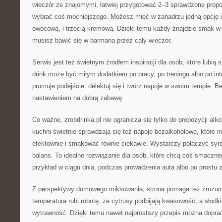
wieczór ze znajomymi, łatwiej przygotować 2–3 sprawdzone propo
wybrać coś mocniejszego. Możesz mieć w zanadrzu jedną opcję un
owocową, i trzecią kremową. Dzięki temu każdy znajdzie smak w 
musisz bawić się w barmana przez cały wieczór.
Serwis jest też świetnym źródłem inspiracji dla osób, które lubią
drink może być miłym dodatkiem po pracy, po treningu albo po i
promuje podejście: delektuj się i twórz napoje w swoim tempie. Be
nastawieniem na dobrą zabawę.
Co ważne, zrobdrinka.pl nie ogranicza się tylko do propozycji a
kuchni świetnie sprawdzają się też napoje bezalkoholowe, które
efektownie i smakować równie ciekawie. Wystarczy połączyć syro
balans. To idealne rozwiązanie dla osób, które chcą coś smaczneg
przykład w ciągu dnia, podczas prowadzenia auta albo po prostu 
Z perspektywy domowego miksowania, strona pomaga też zrozumi
temperatura robi robotę, że cytrusy podbijają kwasowość, a słodk
wytrawność. Dzięki temu nawet najprostszy przepis można dopra