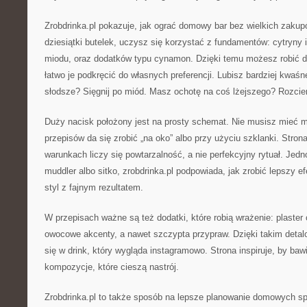
Zrobdrinka.pl pokazuje, jak ograć domowy bar bez wielkich zaku
dziesiątki butelek, uczysz się korzystać z fundamentów: cytryny i
miodu, oraz dodatków typu cynamon. Dzięki temu możesz robić dri
łatwo je podkręcić do własnych preferencji. Lubisz bardziej kwaśn
słodsze? Sięgnij po miód. Masz ochotę na coś lżejszego? Rozcie
Duży nacisk położony jest na prosty schemat. Nie musisz mieć mi
przepisów da się zrobić „na oko” albo przy użyciu szklanki. Str
warunkach liczy się powtarzalność, a nie perfekcyjny rytuał. Jedn
muddler albo sitko, zrobdrinka.pl podpowiada, jak zrobić lepszy ef
styl z fajnym rezultatem.
W przepisach ważne są też dodatki, które robią wrażenie: plaster 
owocowe akcenty, a nawet szczypta przypraw. Dzięki takim deta
się w drink, który wygląda instagramowo. Strona inspiruje, by baw
kompozycje, które cieszą nastrój.
Zrobdrinka.pl to także sposób na lepsze planowanie domowych sp