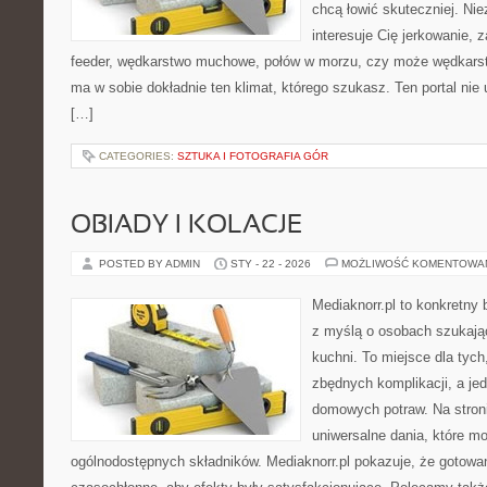
chcą łowić skuteczniej. Nie
interesuje Cię jerkowanie, z
feeder, wędkarstwo muchowe, połów w morzu, czy może wędka
ma w sobie dokładnie ten klimat, którego szukasz. Ten portal nie
[…]
CATEGORIES:
SZTUKA I FOTOGRAFIA GÓR
OBIADY I KOLACJE
POSTED BY ADMIN
STY - 22 - 2026
MOŻLIWOŚĆ KOMENTOWA
Mediaknorr.pl to konkretny b
z myślą o osobach szukają
kuchni. To miejsce dla tyc
zbędnych komplikacji, a je
domowych potraw. Na stroni
uniwersalne dania, które m
ogólnodostępnych składników. Mediaknorr.pl pokazuje, że gotowa