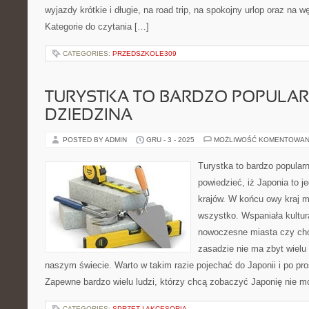
wyjazdy krótkie i długie, na road trip, na spokojny urlop oraz na 
Kategorie do czytania […]
CATEGORIES:
PRZEDSZKOLE309
TURYSTKA TO BARDZO POPULA
DZIEDZINA
POSTED BY ADMIN
GRU - 3 - 2025
MOŻLIWOŚĆ KOMENTOWAN
Turystka to bardzo popular
powiedzieć, iż Japonia to j
krajów. W końcu owy kraj 
wszystko. Wspaniała kultur
nowoczesne miasta czy cho
zasadzie nie ma zbyt wielu
naszym świecie. Warto w takim razie pojechać do Japonii i po pro
Zapewne bardzo wielu ludzi, którzy chcą zobaczyć Japonię nie mo
CATEGORIES:
SPRZĘT I AKCESORIA