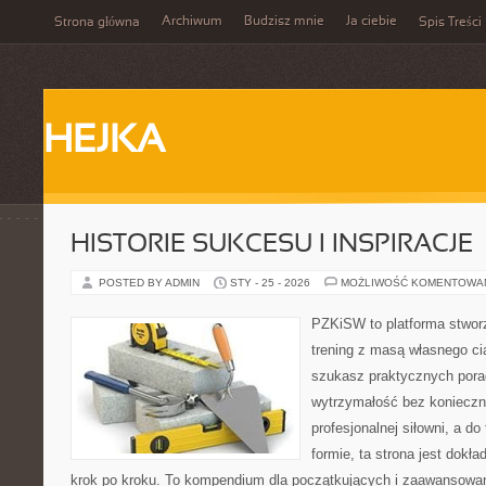
Archiwum
Budzisz mnie
Ja ciebie
Strona główna
Spis Treści
HEJKA
HISTORIE SUKCESU I INSPIRACJE
POSTED BY ADMIN
STY - 25 - 2026
MOŻLIWOŚĆ KOMENTOWA
PZKiSW to platforma stworz
trening z masą własnego cia
szukasz praktycznych por
wytrzymałość bez konieczn
profesjonalnej siłowni, a d
formie, ta strona jest dokła
krok po kroku. To kompendium dla początkujących i zaawansowany