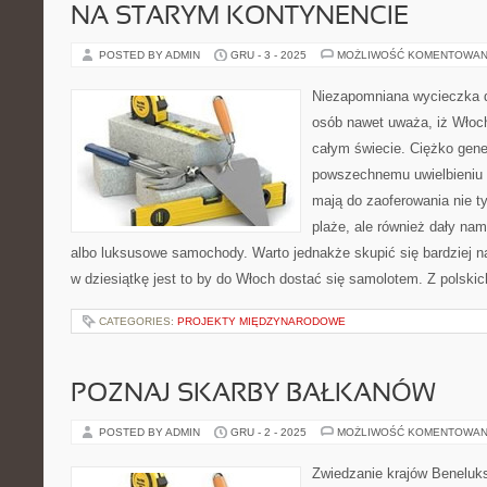
NA STARYM KONTYNENCIE
POSTED BY ADMIN
GRU - 3 - 2025
MOŻLIWOŚĆ KOMENTOWAN
Niezapomniana wycieczka do
osób nawet uważa, iż Włochy
całym świecie. Ciężko gener
powszechnemu uwielbieniu 
mają do zaoferowania nie ty
plaże, ale również dały na
albo luksusowe samochody. Warto jednakże skupić się bardziej na 
w dziesiątkę jest to by do Włoch dostać się samolotem. Z polskic
CATEGORIES:
PROJEKTY MIĘDZYNARODOWE
POZNAJ SKARBY BAŁKANÓW
POSTED BY ADMIN
GRU - 2 - 2025
MOŻLIWOŚĆ KOMENTOWAN
Zwiedzanie krajów Beneluk