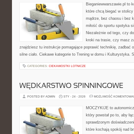
Bieganiewwarszawie.pl to k
które chcą biegać w stolicy
mądrze, bez chaosu i bez ko
miłość do sportu spotyka si
Niezależnie od tego, czy d
kroki na trasie, czy masz 
znajdziesz tu instrukcje pomagające poprawić technikię, zadbać 
silne ciało. Ciekawe kategorie to Trening w domu i Kulturystyka. 
CATEGORIES:
CIEKAWOSTKI LOTNICZE
WĘDKARSTWO SPINNINGOWE
POSTED BY ADMIN
STY - 24 - 2026
MOŻLIWOŚĆ KOMENTOWA
MOCZYKIJE to autonomiczny
który powstał po to, aby ł
sprawdzonym doświadczenie
które kochają spokój nad b