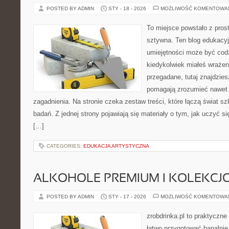
POSTED BY ADMIN
STY - 18 - 2026
MOŻLIWOŚĆ KOMENTOWA
To miejsce powstało z pros
sztywna. Ten blog edukacy
umiejętności może być codzi
kiedykolwiek miałeś wrażen
przegadane, tutaj znajdzies
pomagają zrozumieć nawet n
zagadnienia. Na stronie czeka zestaw treści, które łączą świat 
badań. Z jednej strony pojawiają się materiały o tym, jak uczyć si
[…]
CATEGORIES:
EDUKACJA ARTYSTYCZNA
ALKOHOLE PREMIUM I KOLEKCJ
POSTED BY ADMIN
STY - 17 - 2026
MOŻLIWOŚĆ KOMENTOWA
zrobdrinka.pl to praktyczne
łatwo przygotować banalnie