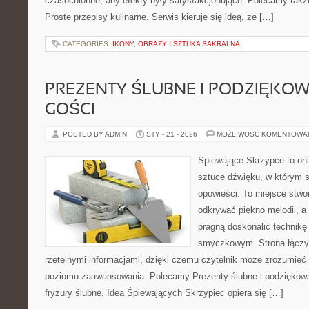
czasochłonne, aby efekty były satysfakcjonujące. Polecamy takż
Proste przepisy kulinarne. Serwis kieruje się ideą, że […]
CATEGORIES:
IKONY, OBRAZY I SZTUKA SAKRALNA
PREZENTY ŚLUBNE I PODZIĘKO
GOŚCI
POSTED BY ADMIN
STY - 21 - 2026
MOŻLIWOŚĆ KOMENTOWA
Śpiewające Skrzypce to onl
sztuce dźwięku, w którym s
opowieści. To miejsce stwo
odkrywać piękno melodii, a 
pragną doskonalić technikę
smyczkowym. Strona łączy
rzetelnymi informacjami, dzięki czemu czytelnik może zrozumieć
poziomu zaawansowania. Polecamy Prezenty ślubne i podziękowani
fryzury ślubne. Idea Śpiewających Skrzypiec opiera się […]