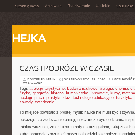
Archiwum
Budzisz mnie
Ja ciebie
Strona główna
Spis Treści
HEJKA
CZAS I PODRÓŻE W CZASIE
POSTED BY ADMIN
POSTED ON STY - 18 - 2026
MOŻLIWOŚĆ 
WYŁĄCZONA
Tagi:
atrakcje turystyczne
,
badania naukowe
,
biologia
,
chemia
,
ci
fizyka
,
geografia
,
historia
,
humanistyka
,
innowacje
,
kursy
,
matem
noclegi
,
praca
,
praktyki
,
staż
,
technologie edukacyjne
,
turystyka
,
zawody
,
zwiedzanie
To miejsce powstało z prostej myśli: nauka nie musi być sztywna
pokazuje, że zdobywanie umiejętności może być codzienną inspira
miałeś wrażenie, że szkolne tematy są przegadane, tutaj znajdzie
które pomagają zrozumieć nawet najbardziej tajemnicze zagadnien