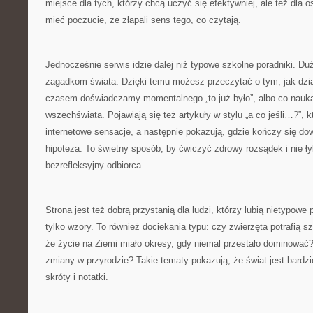
miejsce dla tych, którzy chcą uczyć się efektywniej, ale też dla o
mieć poczucie, że złapali sens tego, co czytają.
Jednocześnie serwis idzie dalej niż typowe szkolne poradniki. D
zagadkom świata. Dzięki temu możesz przeczytać o tym, jak dzia
czasem doświadczamy momentalnego „to już było”, albo co nauk
wszechświata. Pojawiają się też artykuły w stylu „a co jeśli…?”, k
internetowe sensacje, a następnie pokazują, gdzie kończy się do
hipoteza. To świetny sposób, by ćwiczyć zdrowy rozsądek i nie ł
bezrefleksyjny odbiorca.
Strona jest też dobrą przystanią dla ludzi, którzy lubią nietypowe 
tylko wzory. To również dociekania typu: czy zwierzęta potrafią 
że życie na Ziemi miało okresy, gdy niemal przestało dominować?
zmiany w przyrodzie? Takie tematy pokazują, że świat jest bardzi
skróty i notatki.