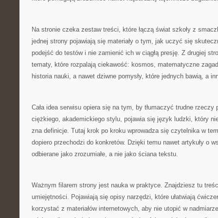
Na stronie czeka zestaw treści, które łączą świat szkoły z smac
jednej strony pojawiają się materiały o tym, jak uczyć się skuteczn
podejść do testów i nie zamienić ich w ciągłą presję. Z drugiej str
tematy, które rozpalają ciekawość: kosmos, matematyczne zagad
historia nauki, a nawet dziwne pomysły, które jednych bawią, a in
Cała idea serwisu opiera się na tym, by tłumaczyć trudne rzeczy 
ciężkiego, akademickiego stylu, pojawia się język ludzki, który ni
zna definicje. Tutaj krok po kroku wprowadza się czytelnika w te
dopiero przechodzi do konkretów. Dzięki temu nawet artykuły o 
odbierane jako zrozumiałe, a nie jako ściana tekstu.
Ważnym filarem strony jest nauka w praktyce. Znajdziesz tu treś
umiejętności. Pojawiają się opisy narzędzi, które ułatwiają ćwicz
korzystać z materiałów internetowych, aby nie utopić w nadmiarz