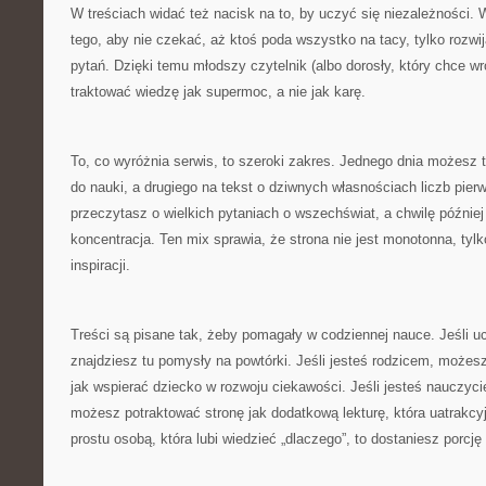
W treściach widać też nacisk na to, by uczyć się niezależności.
tego, aby nie czekać, aż ktoś poda wszystko na tacy, tylko rozwi
pytań. Dzięki temu młodszy czytelnik (albo dorosły, który chce w
traktować wiedzę jak supermoc, a nie jak karę.
To, co wyróżnia serwis, to szeroki zakres. Jednego dnia możesz t
do nauki, a drugiego na tekst o dziwnych własnościach liczb pie
przeczytasz o wielkich pytaniach o wszechświat, a chwilę później 
koncentracja. Ten mix sprawia, że strona nie jest monotonna, tylko
inspiracji.
Treści są pisane tak, żeby pomagały w codziennej nauce. Jeśli u
znajdziesz tu pomysły na powtórki. Jeśli jesteś rodzicem, możes
jak wspierać dziecko w rozwoju ciekawości. Jeśli jesteś nauczyc
możesz potraktować stronę jak dodatkową lekturę, która uatrakcyjni
prostu osobą, która lubi wiedzieć „dlaczego”, to dostaniesz porc