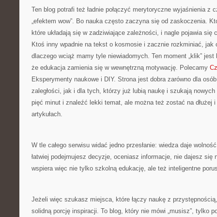
Ten blog potrafi też ładnie połączyć merytoryczne wyjaśnienia 
„efektem wow”. Bo nauka często zaczyna się od zaskoczenia. Kto
które układają się w zadziwiające zależności, i nagle pojawia się 
Ktoś inny wpadnie na tekst o kosmosie i zacznie rozkminiać, jak o
dlaczego wciąż mamy tyle niewiadomych. Ten moment „klik” jest 
że edukacja zamienia się w wewnętrzną motywację. Polecamy
Cz
Eksperymenty naukowe i DIY. Strona jest dobra zarówno dla osób,
zaległości, jak i dla tych, którzy już lubią naukę i szukają nowy
pięć minut i znaleźć lekki temat, ale można też zostać na dłużej 
artykułach.
W tle całego serwisu widać jedno przesłanie: wiedza daje wolnoś
łatwiej podejmujesz decyzje, oceniasz informacje, nie dajesz się 
wspiera więc nie tylko szkolną edukację, ale też inteligentne poru
Jeżeli więc szukasz miejsca, które łączy naukę z przystępnością, 
solidną porcję inspiracji. To blog, który nie mówi „musisz”, tylko 