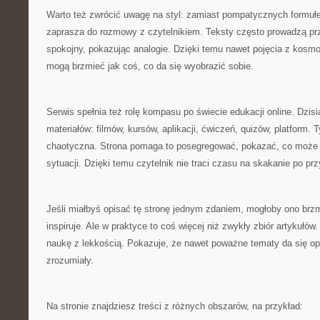
Warto też zwrócić uwagę na styl: zamiast pompatycznych formułek 
zaprasza do rozmowy z czytelnikiem. Teksty często prowadzą pr
spokojny, pokazując analogie. Dzięki temu nawet pojęcia z kosmo
mogą brzmieć jak coś, co da się wyobrazić sobie.
Serwis spełnia też rolę kompasu po świecie edukacji online. Dzisiaj
materiałów: filmów, kursów, aplikacji, ćwiczeń, quizów, platform. 
chaotyczna. Strona pomaga to posegregować, pokazać, co może p
sytuacji. Dzięki temu czytelnik nie traci czasu na skakanie po p
Jeśli miałbyś opisać tę stronę jednym zdaniem, mogłoby ono brzmi
inspiruje. Ale w praktyce to coś więcej niż zwykły zbiór artykułów.
naukę z lekkością. Pokazuje, że nawet poważne tematy da się o
zrozumiały.
Na stronie znajdziesz treści z różnych obszarów, na przykład: