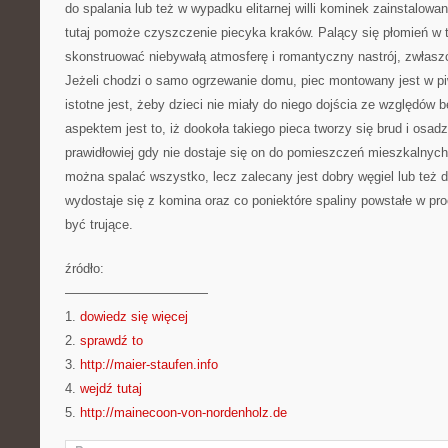
do spalania lub też w wypadku elitarnej willi kominek zainstalow
tutaj pomoże czyszczenie piecyka kraków. Palący się płomień w
skonstruować niebywałą atmosferę i romantyczny nastrój, zwłas
Jeżeli chodzi o samo ogrzewanie domu, piec montowany jest w p
istotne jest, żeby dzieci nie miały do niego dojścia ze względów
aspektem jest to, iż dookoła takiego pieca tworzy się brud i osad
prawidłowiej gdy nie dostaje się on do pomieszczeń mieszkalnych
można spalać wszystko, lecz zalecany jest dobry węgiel lub też 
wydostaje się z komina oraz co poniektóre spaliny powstałe w pro
być trujące.
źródło:
———————————
1.
dowiedz się więcej
2.
sprawdź to
3.
http://maier-staufen.info
4.
wejdź tutaj
5.
http://mainecoon-von-nordenholz.de