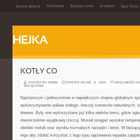
Archiwum
Budzisz mnie
Ja ciebie
Strona główna
Spis Treści
HEJKA
KOTŁY CO
POSTED BY ADMIN
POSTED ON SIE - 6 - 2025
MOŻLIWOŚĆ K
WYŁĄCZONA
Najstarszym i jednocześnie w największym stopniu globalnym sp
wykorzystywanie paliwa stałego, inaczej surowców naturalnych, ta
drewno. Były one wykorzystane już kilka wieków temu, gdzie ogie
równocześnie wyjątkową rzeczą. Musiał osiągać wysokie tempera
obróbki metali oraz wyrobu rozmaitych narzędzi i broni. W bieżą
tego aby zdołać korzystać z tego typu ogrzewania wypada zaopat