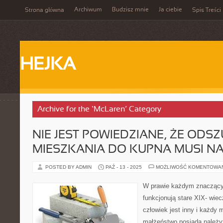
Archiwum
Budzisz mnie
Ja ciebie
Strona główna
Spis Treści
HEJKA
Archive for the ‘McLaren’ Category
NIE JEST POWIEDZIANE, ŻE ODS
MIESZKANIA DO KUPNA MUSI NA
POSTED BY ADMIN
PAŹ - 13 - 2025
MOŻLIWOŚĆ KOMENTOWA
W prawie każdym znaczący
funkcjonują stare XIX- wie
człowiek jest inny i każdy 
małżeństwo posiada należy