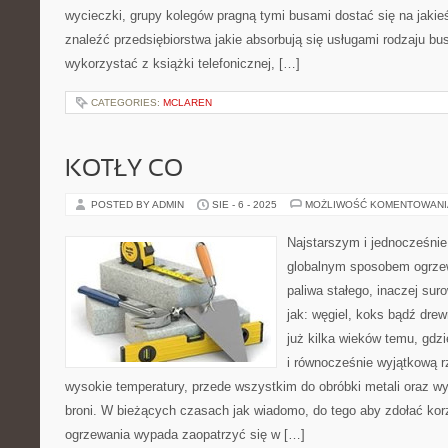
wycieczki, grupy kolegów pragną tymi busami dostać się na jakie
znaleźć przedsiębiorstwa jakie absorbują się usługami rodzaju b
wykorzystać z książki telefonicznej, […]
CATEGORIES:
MCLAREN
KOTŁY CO
POSTED BY ADMIN
SIE - 6 - 2025
MOŻLIWOŚĆ KOMENTOWAN
Najstarszym i jednocześni
globalnym sposobem ogrzew
paliwa stałego, inaczej sur
jak: węgiel, koks bądź dre
już kilka wieków temu, gdz
i równocześnie wyjątkową r
wysokie temperatury, przede wszystkim do obróbki metali oraz wy
broni. W bieżących czasach jak wiadomo, do tego aby zdołać kor
ogrzewania wypada zaopatrzyć się w […]