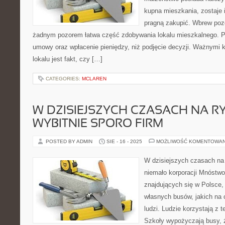
kupna mieszkania, zostaje i
pragną zakupić. Wbrew pozo
żadnym pozorem łatwa część zdobywania lokalu mieszkalnego. Pr
umowy oraz wpłacenie pieniędzy, niż podjęcie decyzji. Ważnymi 
lokalu jest fakt, czy […]
CATEGORIES:
MCLAREN
W DZISIEJSZYCH CZASACH NA R
WYBITNIE SPORO FIRM
POSTED BY ADMIN
SIE - 16 - 2025
MOŻLIWOŚĆ KOMENTOWA
W dzisiejszych czasach na 
niemało korporacji Mnóstw
znajdujących się w Polsce,
własnych busów, jakich na 
ludzi. Ludzie korzystają z t
Szkoły wypożyczają busy, 