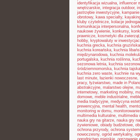
identyfikacja wizualna
,
influencer
wnętrzarskie
,
integracja outdoor
,
i
jastrzębie inwestycyjne
,
kampanie
obrotowy
,
kawa specialty
,
kayakin
kluby czytelnicze
,
kolacje jednog
komunikacja interpersonalna
,
konf
naukowe żywienie
,
konkursy
,
konk
prawnicze
,
kosmetyki dla zwierząt
hobby
,
kryptowaluty w inwestycjac
kuchnia grecka
,
kuchnia gruzińska
kuchnia koreańska
,
kuchnia libań
międzynarodowa
,
kuchnia molekul
portugalska
,
kuchnia roślinna
,
kuc
sezonowa letnia
,
kuchnia sezono
śródziemnomorska
,
kuchnia tajsk
kuchnia zero waste
,
kuchnie na w
last minute
,
łazienki nowoczesne
,
pracy
,
łyżwiarstwo
,
made in Polan
abstrakcyjne
,
malarstwo olejne
,
ma
internetowy
,
marketing mobilny
,
ma
domowe
,
meble industrialne
,
mebl
media tradycyjne
,
medycyna estet
prewencyjna
,
mental health
,
mento
monitoring w domu
,
monitorowani
multimedia kulturalne
,
multimedia 
nauka gry na gitarze
,
nauka gry na
żywieniowe
,
obiady budżetowe
,
ob
ochrona przyrody
,
ochrona syste
nowoczesny
,
ogród wertykalny
,
og
ogrodnictwo miejskie
,
ogrzewanie 