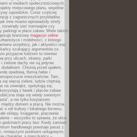
iami w mediach społecznościowych,
ojekty miejscowego planu, wspólnie
atywy sąsiedzkie. Coraz częściej
irację z zagranicznych przykładów,
jak inne miasta wprowadziły strefy
, rozwinęły sieć tramwajów czy
ły parkingi w place zabaw. Wiele takich
opisuje branżowy
magazyn online
rbanistyce i mobilności, z którego
arówno urzędnicy, jak i aktywiści oraz
zkańcy szukający argumentów za
to przyjazne ludziom to również
wa przy ulicach, skwery, parki
i zielone dachy nie są jedynie
 dodatkiem. Chronią przed upałem,
odę opadową, tłumią hałas i
samopoczucie mieszkańców. Tam,
 się więcej zieleni, ludzie chętniej
s na zewnątrz, spotykają się,
korzystają z ławek i placów zabaw.
ubliczna staje się wtedy swoistym
sta”, a nie tylko korytarzem
 między domem a pracą. Nie można
ć o roli kultury i lokalnego biznesu.
ałe sklepy, księgarnie, pracownie
galerie – wszystko to sprawia, że ulice
o godzinach pracy biur. Kiedy zamiast
entrum handlowego powstaje pasaż z
i, mniejszymi punktami usługowymi,
je charakter, a mieszkańcy –