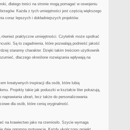
oki, dlatego treści na stronie mogą pomagać w oswojeniu
 brzegów. Każda z tych umiejętności jest częścią większego
nia coraz lepszych i dokładniejszych projektów.
 również praktyczne umiejętności. Czytelnik może spotkać
ancuski. Są to zagadnienia, które pozwalają podnieść jakość
ziej staranny charakter. Dzięki takim treściom użytkownik
rozumieć, dlaczego określone rozwiązania wpływają na
em kreatywnych inspiracji dla osób, które lubią
mu. Projekty takie jak poduszki w kształcie liter pokazują,
o naprawiania ubrań, lecz także do personalizowania
ciowe dla osób, które cenią oryginalność.
zeć na krawiectwo jako na rzemiosło. Szycie wymaga
ie daje ogromną motywację. Każdy ukończony projekt,