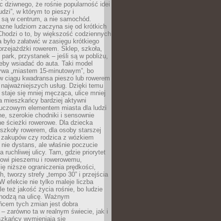
ic dziwnego, że rośnie popularność idei
udzi”, w którym to pieszy i
 są w centrum, a nie samochód.
azne ludziom zaczyna się od krótkich
Chodzi o to, by większość codziennych
było załatwić w zasięgu krótkiego
przejażdżki rowerem. Sklep, szkoła,
 park, przystanek – jeśli są w pobliżu,
eby wsiadać do auta. Taki model
wa „miastem 15-minutowym”, bo
 w ciągu kwadransa pieszo lub rowerem
najważniejszych usług. Dzięki temu
staje się mniej męcząca, ulice mniej
a mieszkańcy bardziej aktywni
Kluczowym elementem miasta dla ludzi
e, szerokie chodniki i sensownie
e ścieżki rowerowe. Dla dziecka
szkoły rowerem, dla osoby starszej
z zakupów czy rodzica z wózkiem
 nie dystans, ale właśnie poczucie
 ruchliwej ulicy. Tam, gdzie priorytet
howi pieszemu i rowerowemu,
ę niższe ograniczenia prędkości,
h, tworzy strefy „tempo 30” i przejścia
W efekcie nie tylko maleje liczba
e też jakość życia rośnie, bo ludzie
chodzą na ulicę. Ważnym
ńcem tych zmian jest dobra
– zarówno ta w realnym świecie, jak i
szkańcy wymieniają się