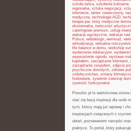
szkoła tańca
,
szkolenia kulinarne
,
regionalna
,
sztuka negocjacji
,
sztu
internecie
,
taniec nowoczesny
,
tar
medyczna
,
technologie AGD
,
tech
terapia par
,
testy medyczne domo
ekstremalna
,
twórczość artystycz
cateringowe premium
,
usługi inwe
wakacje egzotyczne
,
wakacje na
Polsce
,
webdesign
,
wernisaż
,
wete
wirtualizacja
,
wirtualna rzeczywist
life balance w domu
,
workshop sur
wydarzenia edukacyjne
,
wydawnict
wyposażenie ogrodu
,
wystawa mal
kapitałem
,
zarządzanie klientami
,
zarządzanie zespołem
,
zdjęcia p
psychiczne dorosłych
,
zdrowie pub
ziołolecznictwo
,
zmiany klimatycz
hodowlane
,
żywienie zwierząt do
żywność funkcjonalna
Proszkic.pl to wartościowa strona
stać się bazą inspiracji dla osób r
tych, którzy mają już wprawę i chc
inspiracjach związanych z szycie
ubrań, poznawaniem narzędzi oraz
praktyce. To portal, który pokazu