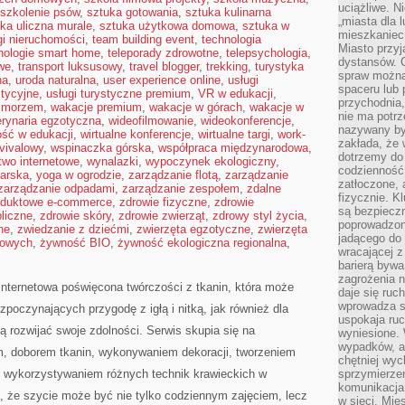
uciążliwe. N
szkolenie psów
,
sztuka gotowania
,
sztuka kulinarna
„miasta dla l
ka uliczna murale
,
sztuka użytkowa domowa
,
sztuka w
mieszkaniec
gi nieruchomości
,
team building event
,
technologia
Miasto przyj
nologie smart home
,
teleporady zdrowotne
,
telepsychologia
,
dystansów. 
we
,
transport luksusowy
,
travel blogger
,
trekking
,
turystyka
spraw można 
na
,
uroda naturalna
,
user experience online
,
usługi
spaceru lub 
stycyjne
,
usługi turystyczne premium
,
VR w edukacji
,
przychodnia,
d morzem
,
wakacje premium
,
wakacje w górach
,
wakacje w
nie ma potrz
rynaria egzotyczna
,
wideofilmowanie
,
wideokonferencje
,
nazywany by
ość w edukacji
,
wirtualne konferencje
,
wirtualne targi
,
work-
zakłada, że
vivalowy
,
wspinaczka górska
,
współpraca międzynarodowa
,
dotrzemy do 
wo internetowe
,
wynalazki
,
wypoczynek ekologiczny
,
codzienność 
arska
,
yoga w ogrodzie
,
zarządzanie flotą
,
zarządzanie
zatłoczone, 
zarządzanie odpadami
,
zarządzanie zespołem
,
zdalne
fizycznie. 
roduktowe e-commerce
,
zdrowie fizyczne
,
zdrowie
są bezpieczn
liczne
,
zdrowie skóry
,
zdrowie zwierząt
,
zdrowy styl życia
,
poprowadzon
ne
,
zwiedzanie z dziećmi
,
zwierzęta egzotyczne
,
zwierzęta
jadącego do 
mowych
,
żywność BIO
,
żywność ekologiczna regionalna
,
wracającej 
barierą bywa
zagrożenia na
 internetowa poświęcona twórczości z tkanin, która może
daje się ruc
wprowadza si
ozpoczynających przygodę z igłą i nitką, jak również dla
uspokaja ruc
ą rozwijać swoje zdolności. Serwis skupia się na
wyniesione. 
wypadków, al
m, doborem tkanin, wykonywaniem dekoracji, tworzeniem
chętniej wy
 wykorzystywaniem różnych technik krawieckich w
sprzymierze
komunikacja 
je, że szycie może być nie tylko codziennym zajęciem, lecz
w sieci. Mie