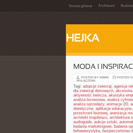
Archiwum
Budzis
Strona główna
HEJKA
MODA I INSPIRAC
POSTED BY ADMIN
POSTED ON
WYŁĄCZONA
Tagi:
adopcje zwierząt
,
agencje r
dla zwierząt domowych
,
akcesoria
aktywność twórcza
,
akustyka wnę
analiza biznesowa
,
analiza cyfrow
analiza sprzedaży
,
animacje 2D
,
a
dietetyczne
,
aplikacje edukacyjne
przestrzeni biurowej
,
aranżacja res
architekt krajobrazu
,
architektura
audioguide
,
aukcje sztuki
,
automa
badania marketingowe
,
badania opi
behawiorystyka
,
bezpieczeństwo