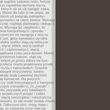
jak wspólne sadzenie roślin, festyny
 czy sąsiedzkie wymiany rzeczy,
, których nie da się zastąpić żadną
ą. Miasto dla ludzi to nie utopia, ale
którym już podążają metropolie i
ejscowości na całym świecie. Wymaga
ycznej, mądrego planowania i dialogu z
i. Wymaga też cierpliwości, bo
ków transportowych i sposobu
rzestrzeni nie następuje z dnia na
k tam, gdzie wprowadza się takie
 efekty szybko stają się widoczne:
, więcej zieleni, więcej spotkań
ch i zaplanowanych, więcej
spędzania czasu poza domem. Miasto,
 przestrzeń ludziom, staje się
którym po prostu dobrze się żyje.
ęciolecia miasta projektowano przede
 myślą o samochodach. Szerokie
budowane skrzyżowania, kolejne
stakady miały zapewniać płynność
dę kierowcom. Dla pieszych,
czy osób korzystających z transportu
często zostawało to, co „zostało” –
iki, przystanki przy hałaśliwych
k bezpiecznych przejść i zieleni.
az więcej samorządów i mieszkańców
wniosku, że taki model rozwoju miasta
ł. Zatłoczone ulice, smog, hałas i
ają, że codzienne życie staje się