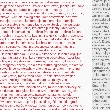
komentują pr
 marketing kampanie
,
inspekcje budowlane
,
inspiracje
tworzą inicj
nteligentne oświetlenie
,
izolacje termiczne
,
jachty luksusowe
,
czerpią insp
 edukacyjne
,
kampanie społeczne
,
kampery
,
kapitał
obserwując, 
g
,
kemping rodzinny
,
kiszonki domowe
,
klimatyzacja smart
,
wolne od aut
arnkowe
,
kominki ekologiczne
,
kompostowanie domowe
,
przekształci
erencje hotelowe
,
konferencje kulinarne
,
konferencje
przykładów 
ursy artystyczne
,
konsultacje obywatelskie
,
konsultacje
poświęcony u
,
kosmetyki naturalne
,
krajobraz publiczny
,
kreatywne
korzystają z
h
,
kuchnia bałkańska
,
kuchnia francuska
,
kuchnia fusion
,
zwykli mies
,
kuchnia hiszpańska
,
kuchnia indyjska
,
kuchnia japońska
,
zmianą. Mias
ska
,
kuchnia marokańska
,
kuchnia meksykańska
,
kuchnia
zieleń. Drze
arna
,
kuchnia niemiecka
,
kuchnia orientalna
,
kuchnia
kieszonkowe 
hnia sezonowa
,
kuchnia sezonowa jesienna
,
kuchnia
estetycznym
wa zimowa
,
kuchnia skandynawska
,
kuchnia
zatrzymują w
a
,
kuchnia turecka
,
kuchnia wielkanocna
,
kuchnia wigilijna
,
poprawiają 
ymiar
,
kultura online
,
kursy rozwoju osobistego
,
laser tag
,
gdzie pojawia
lobbying
,
logistyka e-commerce
,
logo design
,
lunchbox do
spędzają cza
d
,
magazyn energii
,
mała architektura ogrodowa
,
malarstwo
rozmawiają, 
lowanie po numerach
,
marketing automation
,
marketing
Przestrzeń p
rketing polityczny
,
marketing strategiczny
,
marynaty
„salonem mia
e klasyczne
,
meble modułowe
,
meble skandynawskie
,
tranzytowym
yczna zabiegi
,
medycyna naturalna
,
medycyna
też zapomina
ring zawodowy
,
miejskie rośliny
,
moda luksusowa
,
Kawiarnie, m
e zdrowia domowe
,
motion design
,
multimedia edukacyjne
,
rękodzieła, 
w edukacji
,
muzyka elektroniczna
,
narciarstwo biegowe
,
żyją także p
 pianinie
,
nauka śpiewu
,
nawozy naturalne
,
nawyki
kolejnego c
sługa klienta online
,
ochrona klimatu
,
ochrona powietrza
,
różnorodnym
mów
,
ochrona wód
,
ogród japoński
,
ogród miejski
,
ogród
miasto zysku
ród wiejski
,
ogród wypoczynkowy
,
ogród zimowy pomysły
,
poczucie zak
ekologiczne
,
opieka nad seniorami
,
opieka nad zwierzętami