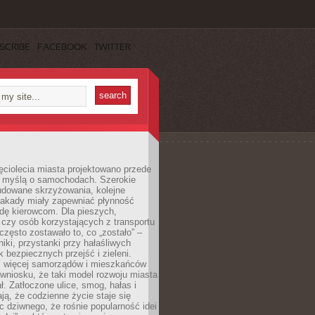
SCRIBE
FACEBOOK
TWITTER
ęciolecia miasta projektowano przede
 myślą o samochodach. Szerokie
budowane skrzyżowania, kolejne
stakady miały zapewniać płynność
dę kierowcom. Dla pieszych,
czy osób korzystających z transportu
często zostawało to, co „zostało” –
iki, przystanki przy hałaśliwych
k bezpiecznych przejść i zieleni.
az więcej samorządów i mieszkańców
wniosku, że taki model rozwoju miasta
ł. Zatłoczone ulice, smog, hałas i
ają, że codzienne życie staje się
ic dziwnego, że rośnie popularność idei