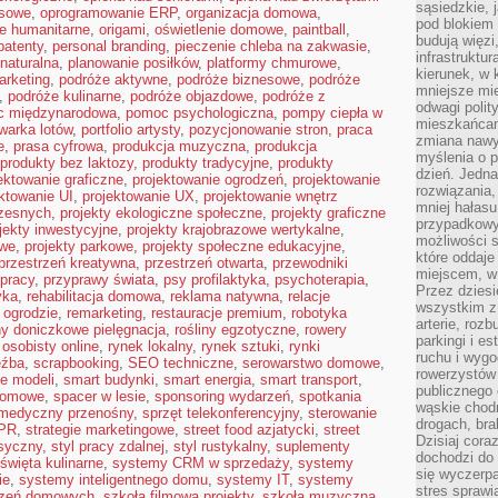
sąsiedzkie, 
esowe
,
oprogramowanie ERP
,
organizacja domowa
,
pod blokiem
je humanitarne
,
origami
,
oświetlenie domowe
,
paintball
,
budują więzi
patenty
,
personal branding
,
pieczenie chleba na zakwasie
,
infrastruktur
 naturalna
,
planowanie posiłków
,
platformy chmurowe
,
kierunek, w 
arketing
,
podróże aktywne
,
podróże biznesowe
,
podróże
mniejsze mi
,
podróże kulinarne
,
podróże objazdowe
,
podróże z
odwagi polit
 międzynarodowa
,
pomoc psychologiczna
,
pompy ciepła w
mieszkańcam
warka lotów
,
portfolio artysty
,
pozycjonowanie stron
,
praca
zmiana nawy
e
,
prasa cyfrowa
,
produkcja muzyczna
,
produkcja
myślenia o p
produkty bez laktozy
,
produkty tradycyjne
,
produkty
dzień. Jedna
ektowanie graficzne
,
projektowanie ogrodzeń
,
projektowanie
rozwiązania,
ktowanie UI
,
projektowanie UX
,
projektowanie wnętrz
mniej hałasu
zesnych
,
projekty ekologiczne społeczne
,
projekty graficzne
przypadkowy
jekty inwestycyjne
,
projekty krajobrazowe wertykalne
,
możliwości 
owe
,
projekty parkowe
,
projekty społeczne edukacyjne
,
które oddaje
przestrzeń kreatywna
,
przestrzeń otwarta
,
przewodniki
miejscem, w 
 pracy
,
przyprawy świata
,
psy profilaktyka
,
psychoterapia
,
Przez dziesi
yka
,
rehabilitacja domowa
,
reklama natywna
,
relacje
wszystkim z
 ogrodzie
,
remarketing
,
restauracje premium
,
robotyka
arterie, roz
ny doniczkowe pielęgnacja
,
rośliny egzotyczne
,
rowery
parkingi i e
 osobisty online
,
rynek lokalny
,
rynek sztuki
,
rynki
ruchu i wygo
eźba
,
scrapbooking
,
SEO techniczne
,
serowarstwo domowe
,
rowerzystów 
ie modeli
,
smart budynki
,
smart energia
,
smart transport
,
publicznego 
domowe
,
spacer w lesie
,
sponsoring wydarzeń
,
spotkania
wąskie chodn
 medyczny przenośny
,
sprzęt telekonferencyjny
,
sterowanie
drogach, bra
 PR
,
strategie marketingowe
,
street food azjatycki
,
street
Dzisiaj cor
asyczny
,
styl pracy zdalnej
,
styl rustykalny
,
suplementy
dochodzi do 
święta kulinarne
,
systemy CRM w sprzedaży
,
systemy
się wyczerpa
ie
,
systemy inteligentnego domu
,
systemy IT
,
systemy
stres sprawi
czeń domowych
,
szkoła filmowa projekty
,
szkoła muzyczna
,