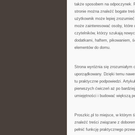
także sposobem na odpoczynek. P
stronie można znaleźć bogate treś
użytkownik może lepiej zrozumieć 
może zainteresować osoby, które c
czytelników, którzy szukają nowy
dodatkami, haftem, pikowaniem, 
elementów do domu.
Strona wyróżnia się zrozumiałym 
uporządkowany. Dzięki temu nawet
tu praktyczne podpowiedzi. Artyku
pierwszych ćwiczeń aż po bardziej 
umiejętności i budować większą p
Proszkic.pl to miejsce, w którym 
znaleźć treści związane z doborem
pełnić funkcję praktycznego prze