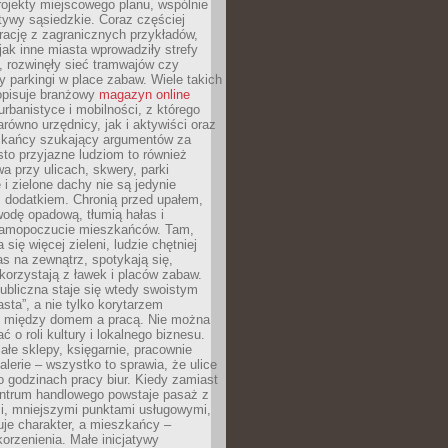
ojekty miejscowego planu, wspólnie
atywy sąsiedzkie. Coraz częściej
irację z zagranicznych przykładów,
jak inne miasta wprowadziły strefy
, rozwinęły sieć tramwajów czy
ły parkingi w place zabaw. Wiele takich
opisuje branżowy
magazyn online
rbanistyce i mobilności, z którego
arówno urzędnicy, jak i aktywiści oraz
zkańcy szukający argumentów za
to przyjazne ludziom to również
wa przy ulicach, skwery, parki
i zielone dachy nie są jedynie
 dodatkiem. Chronią przed upałem,
odę opadową, tłumią hałas i
samopoczucie mieszkańców. Tam,
 się więcej zieleni, ludzie chętniej
s na zewnątrz, spotykają się,
korzystają z ławek i placów zabaw.
ubliczna staje się wtedy swoistym
sta”, a nie tylko korytarzem
 między domem a pracą. Nie można
ć o roli kultury i lokalnego biznesu.
ałe sklepy, księgarnie, pracownie
galerie – wszystko to sprawia, że ulice
o godzinach pracy biur. Kiedy zamiast
entrum handlowego powstaje pasaż z
i, mniejszymi punktami usługowymi,
je charakter, a mieszkańcy –
orzenienia. Małe inicjatywy