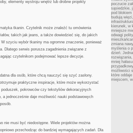
by, elementy wystroju wnętrz lub drobne projekty
poczucie zak
sąsiedzkie, 
pod blokiem
budują więzi
infrastruktur
kierunek, w 
atyka tkanin. Czytelnik może znaleźć tu omówienia
mniejsze mi
łów, takich jak jeans, a także dowiedzieć się, do jakich
odwagi polit
mieszkańcam
ać. W szyciu wybór tkaniny ma ogromne znaczenie, ponieważ
zmiana nawy
myślenia o p
a. Dlatego serwis porusza zagadnienia związane z
dzień. Jedna
magając czytelnikom podejmować lepsze decyzje.
rozwiązania,
mniej hałasu
przypadkowy
możliwości 
które oddaje
datna dla osób, które chcą nauczyć się szyć zasłony.
miejscem, w 
otrzymuje praktyczne inspiracje, które może wykorzystać
 poduszek, pokrowców czy tekstyliów dekoracyjnych
, a jednocześnie daje możliwość nauki podstawowych
sposób.
wo nie musi być niedostępne. Wiele projektów można
 stopniowo przechodząc do bardziej wymagających zadań. Dla