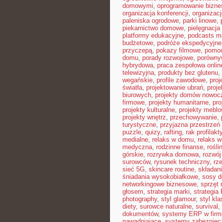
domowymi
,
oprogramowanie bizn
organizacja konferencji
,
organizac
paleniska ogrodowe
,
parki linowe
,
piekarnictwo domowe
,
pielęgnacja
platformy edukacyjne
,
podcasts m
budżetowe
,
podróże ekspedycyjne
przyczepą
,
pokazy filmowe
,
pomoc
domu
,
porady rozwojowe
,
porówny
hybrydowa
,
praca zespołowa onlin
telewizyjna
,
produkty bez glutenu
,
wegańskie
,
profile zawodowe
,
proj
światła
,
projektowanie ubrań
,
proje
biurowych
,
projekty domów nowoc
firmowe
,
projekty humanitarne
,
pro
projekty kulturalne
,
projekty mebl
projekty wnętrz
,
przechowywanie
,
turystyczne
,
przyjazna przestrzeń
puzzle
,
quizy
,
rafting
,
rak profilakt
medialne
,
relaks w domu
,
relaks w
medyczna
,
rodzinne finanse
,
rośli
górskie
,
rozrywka domowa
,
rozwój
surowców
,
rysunek techniczny
,
rz
sieć 5G
,
skincare routine
,
składan
śniadania wysokobiałkowe
,
sosy 
networkingowe biznesowe
,
sprzęt
głosem
,
strategia marki
,
strategia
photography
,
styl glamour
,
styl kl
diety
,
surowce naturalne
,
survival
,
dokumentów
,
systemy ERP w firm
nawadniające
,
systemy zabezpie