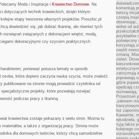
doświadczen
olecamy Moda i Inspiracje i
Krawiectwo Domowe
. Na
komentują pr
ci dotyczących technik krawieckich, dzięki którym
tworzą inicj
czerpią insp
kolejne etapy tworzenia własnych projektów. Proszkic.pl
obserwując, 
hcą dowiedzieć się, jak dobrać tkaninę, ale również tych
wolne od aut
przekształci
ch rozwiązań związanych z dekoracjami wnętrz, modą,
przykładów 
poświęcony u
ściegami dekoracyjnymi czy szyciem praktycznych
korzystają z
zwykli mies
zmianą. Mias
zieleń. Drze
kieszonkowe 
estetycznym
charakterem, ponieważ porusza tematy w sposób
zatrzymują w
 osoba, która dopiero zaczyna naukę szycia, może znaleźć
poprawiają 
gdzie pojawia
ły publikowane na stronie mogą prowadzić czytelnika od
spędzają cza
specjalistyczne projekty, które pozwalają rozwijać
rozmawiają, 
Przestrzeń p
ewność podczas pracy z tkaniną.
„salonem mia
tranzytowym
też zapomina
Kawiarnie, m
świat krawiectwa zostaje pokazany z wielu stron. Można tu
rękodzieła, 
żyją także p
 materiałów, a także z organizacją pracy. Strona może
kolejnego c
wodnika dla domowych twórców, którzy chcą samodzielnie
różnorodnym
miasto zysku