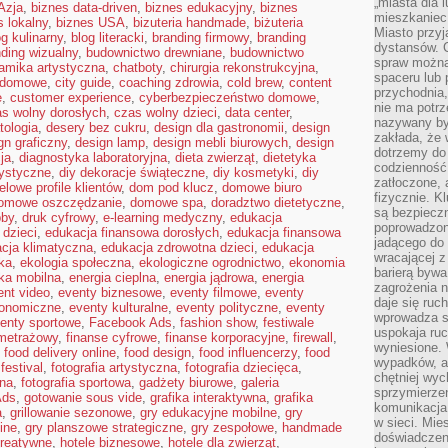
„miasta dla l
Azja
,
biznes data-driven
,
biznes edukacyjny
,
biznes
mieszkaniec
s lokalny
,
biznes USA
,
bizuteria handmade
,
biżuteria
Miasto przyj
og kulinarny
,
blog literacki
,
branding firmowy
,
branding
dystansów. 
ding wizualny
,
budownictwo drewniane
,
budownictwo
spraw można 
amika artystyczna
,
chatboty
,
chirurgia rekonstrukcyjna
,
spaceru lub 
a domowe
,
city guide
,
coaching zdrowia
,
cold brew
,
content
przychodnia,
e
,
customer experience
,
cyberbezpieczeństwo domowe
,
nie ma potrz
s wolny dorosłych
,
czas wolny dzieci
,
data center
,
nazywany by
tologia
,
desery bez cukru
,
design dla gastronomii
,
design
zakłada, że
gn graficzny
,
design lamp
,
design mebli biurowych
,
design
dotrzemy do 
ja
,
diagnostyka laboratoryjna
,
dieta zwierząt
,
dietetyka
codzienność 
tystyczne
,
diy dekoracje świąteczne
,
diy kosmetyki
,
diy
zatłoczone, 
elowe profile klientów
,
dom pod klucz
,
domowe biuro
fizycznie. 
omowe oszczędzanie
,
domowe spa
,
doradztwo dietetyczne
,
są bezpieczn
bby
,
druk cyfrowy
,
e-learning medyczny
,
edukacja
poprowadzon
 dzieci
,
edukacja finansowa dorosłych
,
edukacja finansowa
jadącego do 
cja klimatyczna
,
edukacja zdrowotna dzieci
,
edukacja
wracającej 
ka
,
ekologia społeczna
,
ekologiczne ogrodnictwo
,
ekonomia
barierą bywa
ika mobilna
,
energia cieplna
,
energia jądrowa
,
energia
zagrożenia na
ent video
,
eventy biznesowe
,
eventy filmowe
,
eventy
daje się ruc
ronomiczne
,
eventy kulturalne
,
eventy polityczne
,
eventy
wprowadza si
enty sportowe
,
Facebook Ads
,
fashion show
,
festiwale
uspokaja ruc
ometrażowy
,
finanse cyfrowe
,
finanse korporacyjne
,
firewall
,
wyniesione. 
,
food delivery online
,
food design
,
food influencerzy
,
food
wypadków, al
festival
,
fotografia artystyczna
,
fotografia dziecięca
,
chętniej wy
bna
,
fotografia sportowa
,
gadżety biurowe
,
galeria
sprzymierze
Ads
,
gotowanie sous vide
,
grafika interaktywna
,
grafika
komunikacja 
a
,
grillowanie sezonowe
,
gry edukacyjne mobilne
,
gry
w sieci. Mie
ine
,
gry planszowe strategiczne
,
gry zespołowe
,
handmade
doświadczen
reatywne
,
hotele biznesowe
,
hotele dla zwierząt
,