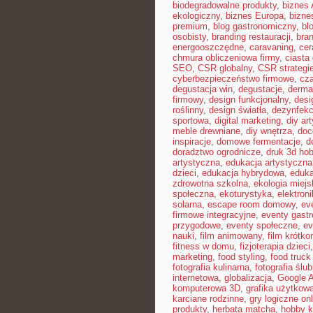
biodegradowalne produkty
,
biznes 
ekologiczny
,
biznes Europa
,
bizne
premium
,
blog gastronomiczny
,
bl
osobisty
,
branding restauracji
,
bran
energooszczędne
,
caravaning
,
cer
chmura obliczeniowa firmy
,
ciast
SEO
,
CSR globalny
,
CSR strategi
cyberbezpieczeństwo firmowe
,
cza
degustacja win
,
degustacje
,
derma
firmowy
,
design funkcjonalny
,
desi
roślinny
,
design światła
,
dezynfekc
sportowa
,
digital marketing
,
diy ar
meble drewniane
,
diy wnętrza
,
doc
inspiracje
,
domowe fermentacje
,
d
doradztwo ogrodnicze
,
druk 3d ho
artystyczna
,
edukacja artystyczna
dzieci
,
edukacja hybrydowa
,
eduka
zdrowotna szkolna
,
ekologia miejs
społeczna
,
ekoturystyka
,
elektron
solarna
,
escape room domowy
,
ev
firmowe integracyjne
,
eventy gast
przygodowe
,
eventy społeczne
,
ev
nauki
,
film animowany
,
film krótk
fitness w domu
,
fizjoterapia dzieci
marketing
,
food styling
,
food truck 
fotografia kulinarna
,
fotografia ślu
internetowa
,
globalizacja
,
Google 
komputerowa 3D
,
grafika użytkow
karciane rodzinne
,
gry logiczne onl
produkty
,
herbata matcha
,
hobby k