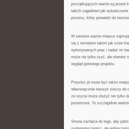
początkujących ważne są proste kr
takich zagadnień jak wykańczanie
procesu, który prowadzi do tworze
W serwisie ważne miejsce zajmują
się z tematami takimi jak szew fr
wykonywanych prac i nadać im bard
może nie tylko szyć, ale również 
wygląd gotowego projektu.
Proszkic.pl może być także miejsc
własnoręcznie tworzyć rzeczy do do
że szycie może służyć nie tylko d
przestrzeni. To szczególnie wartoś
Strona zachęca do tego, aby patr
systematyczności, ale jednocześn