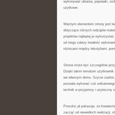
wykonywać ubrania, poprawki, ozdo
użytkowe.
Ważnym elementem strony jest tem
dotyczące różnych rodzajów materia
projektów najlepiej je wykorzyst
od niego zależy trwałość wykonani
różnicami między tekstyliami, po
Strona może być szczególnie przy
Dzięki takim tematom użytkownik 
we własnym domu. Szycie zasłon,
pozwala wykonać coś unikatowego
technik w przyjemny i użyteczny 
Proszkic.pl pokazuje, że krawiect
zacząć od niewielkich realizacji,