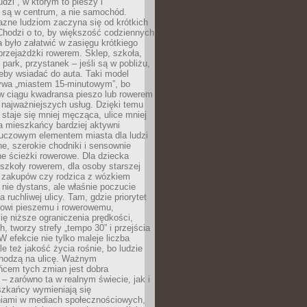
udzi”, w którym to pieszy i
 są w centrum, a nie samochód.
azne ludziom zaczyna się od krótkich
Chodzi o to, by większość codziennych
było załatwić w zasięgu krótkiego
przejażdżki rowerem. Sklep, szkoła,
 park, przystanek – jeśli są w pobliżu,
eby wsiadać do auta. Taki model
wa „miastem 15-minutowym”, bo
 w ciągu kwadransa pieszo lub rowerem
najważniejszych usług. Dzięki temu
staje się mniej męcząca, ulice mniej
a mieszkańcy bardziej aktywni
Kluczowym elementem miasta dla ludzi
e, szerokie chodniki i sensownie
e ścieżki rowerowe. Dla dziecka
szkoły rowerem, dla osoby starszej
z zakupów czy rodzica z wózkiem
 nie dystans, ale właśnie poczucie
 ruchliwej ulicy. Tam, gdzie priorytet
howi pieszemu i rowerowemu,
ę niższe ograniczenia prędkości,
h, tworzy strefy „tempo 30” i przejścia
W efekcie nie tylko maleje liczba
e też jakość życia rośnie, bo ludzie
chodzą na ulicę. Ważnym
ńcem tych zmian jest dobra
– zarówno ta w realnym świecie, jak i
szkańcy wymieniają się
iami w mediach społecznościowych,