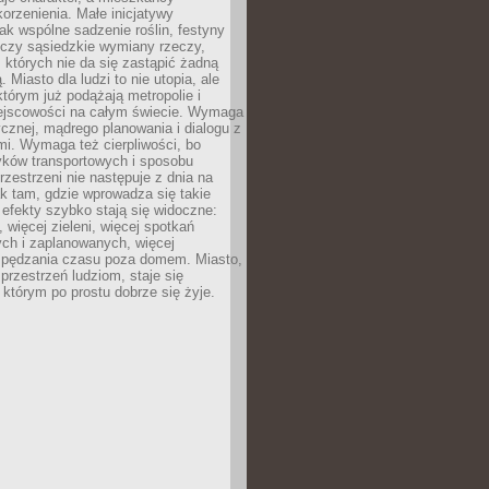
orzenienia. Małe inicjatywy
jak wspólne sadzenie roślin, festyny
 czy sąsiedzkie wymiany rzeczy,
, których nie da się zastąpić żadną
ą. Miasto dla ludzi to nie utopia, ale
którym już podążają metropolie i
ejscowości na całym świecie. Wymaga
ycznej, mądrego planowania i dialogu z
i. Wymaga też cierpliwości, bo
ków transportowych i sposobu
rzestrzeni nie następuje z dnia na
k tam, gdzie wprowadza się takie
 efekty szybko stają się widoczne:
, więcej zieleni, więcej spotkań
ch i zaplanowanych, więcej
spędzania czasu poza domem. Miasto,
 przestrzeń ludziom, staje się
którym po prostu dobrze się żyje.