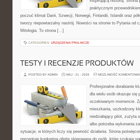
inspirującą historią. Strona
praktycznym przewodnikiem
poczuć klimat Danii, Szwecji, Norwegii, Finlandii, Islandii oraz p
tworzy niepowtarzalny nastrój. Nowości na stronie to Pytania od c
Mitologia. To strona […]
CATEGORIES:
URZĄDZENIA PRALNICZE
TESTY I RECENZJE PRODUKTÓW
POSTED BY ADMIN
MAJ - 21 - 2026
MOŻLIWOŚĆ KOMENTOWA
Profesjonalne dorabianie kl
dla wielu osób okazuje się 
oczekiwanym momencie. Zg
mieszkania, uszkodzony k
niedziałający pilot, zużyt
albo potrzeba wykonania z
sytuacje, w których liczy się pewność działania. Strona poświęco
prezentuje konkretną ofertę skierowaną do osób, które szukają 