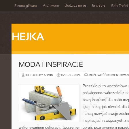
Archiwum
Budzisz mnie
Ja ciebie
Strona główna
Spis Treści
HEJKA
MODA I INSPIRACJE
POSTED BY ADMIN
CZE - 5 - 2026
MOŻLIWOŚĆ KOMENTOWAN
Proszkic.pl to wartościowa 
poświęcona twórczości z tk
bazą inspiracji dla osób r
igłą i nitką, jak również dl
i chcą rozwijać swoje zdoln
inspiracjach związanych z 
wykonywaniem dekoracji, tworzeniem ubrań, poznawaniem narzę