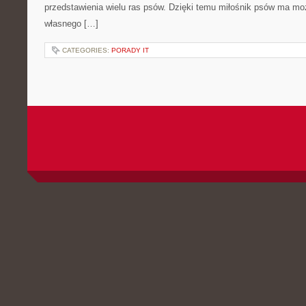
przedstawienia wielu ras psów. Dzięki temu miłośnik psów ma m
własnego […]
CATEGORIES:
PORADY IT