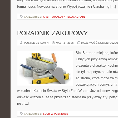
dotyczące różnych aspektów korzystania z auta, od wyboru odpo
formalności. Nowości na stronie Wypożyczalnie i Carsharing […]
CATEGORIES:
KRYPTOWALUTY I BLOCKCHAIN
PORADNIK ZAKUPOWY
POSTED BY ADMIN
MAJ - 4 - 2026
MOŻLIWOŚĆ KOMENTOWAN
Bibi Bistro to miejsce, któ
lubiących przyjemną atmosf
prezentuje charakter kuchni
nie tylko apetyczne, ale r
To strona, która może zaint
poszukujących pomysłu na 
w kuchni i Kuchnia Świata w Stylu Zero-Waste. Już od pierwszeg
odnieść wrażenie, że ta przestrzeń stawia na przyjazny styl połą
jest […]
CATEGORIES:
ŚLUB W PLENERZE