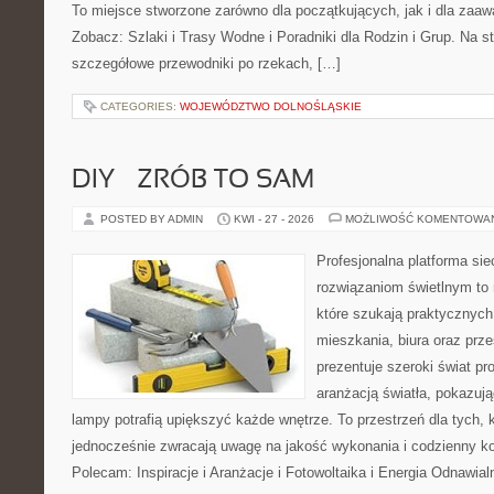
To miejsce stworzone zarówno dla początkujących, jak i dla zaa
Zobacz: Szlaki i Trasy Wodne i Poradniki dla Rodzin i Grup. Na 
szczegółowe przewodniki po rzekach, […]
CATEGORIES:
WOJEWÓDZTWO DOLNOŚLĄSKIE
DIY – ZRÓB TO SAM
POSTED BY ADMIN
KWI - 27 - 2026
MOŻLIWOŚĆ KOMENTOWA
Profesjonalna platforma si
rozwiązaniom świetlnym to 
które szukają praktycznych 
mieszkania, biura oraz prz
prezentuje szeroki świat p
aranżacją światła, pokazuj
lampy potrafią upiększyć każde wnętrze. To przestrzeń dla tych, k
jednocześnie zwracają uwagę na jakość wykonania i codzienny k
Polecam: Inspiracje i Aranżacje i Fotowoltaika i Energia Odnawia