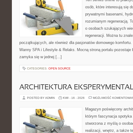
osób, które interesują się
prywatnymi basenami, hyd
rozumianym regeneracją. T
o osobach szukających wied
regeneracji. Można tu znale
początkujących, ale również dla pasjonatów domowego komfortu. 
Wanny SPA i Lifestyle & Relaks. Mocną stroną portalu pozostaje b
zamyka się w jednej […]
CATEGORIES:
OPEN SOURCE
ARCHITEKTURA EKSPERYMENTA
POSTED BY ADMIN
KWI - 16 - 2026
MOŻLIWOŚĆ KOMENTOWA
Magazyn poświęcony archit
którym fascynacja spotyka 
stworzona z myślą o osobac
realizacji, wnętrz, a także 