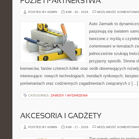
FUZJE I PARTNERSTWA
POSTED BY ADMIN
KWI - 20 - 2026
MOŻLIWOŚĆ KOMENTOWA
Auto Jarmark to dynamiczna
pasjonują się światem sam
tworzone z myślą o czyteln
zorientowani w tematach zw
jednocześnie szukają treśc
przyjazny sposób. Strona sk
kierowców, fanów czterech kółek oraz osób obserwujących rozwój
interesujące: nowych technologiach, trendach rynkowych, bezpiecz
porównaniach oraz codziennych zagadnieniach związanych z […]
CATEGORIES:
ZAWODY I WYDARZENIA
AKCESORIA I GADŻETY
POSTED BY ADMIN
KWI - 17 - 2026
MOŻLIWOŚĆ KOMENTOWA
Ten serwis online to praktyc