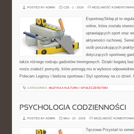
POSTED BY ADMIN
CZE - 1 - 2026
MOŻLIWOŚĆ KOMENTOWAN
EsportowySklep.pl to regula
online, która została stwo
uprawiających sport oraz w
aktywności ruchowej. Serwi
osób poszukujących prakt
dotyczących sportowej gard
także różnego rodzaju gadżetów treningowych. Dzięki bogatej baz
może znaleźć pomysły, które pomogą mu w wyborze odpowiednie
Polecam Leginsy i bielizna sportowa i Styl sportowy na co dzień.
CATEGORIES:
MUZYKA A KULTURA I SPOŁECZEŃSTWO
PSYCHOLOGIA CODZIENNOŚCI
POSTED BY ADMIN
MAJ - 23 - 2026
MOŻLIWOŚĆ KOMENTOWA
Tęczowa Przystań to serwi