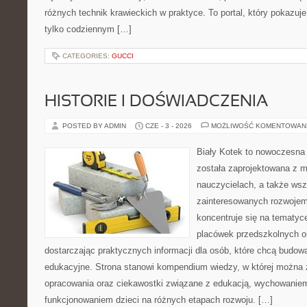
różnych technik krawieckich w praktyce. To portal, który pokazuj
tylko codziennym […]
CATEGORIES:
GUCCI
HISTORIE I DOŚWIADCZENIA
POSTED BY ADMIN
CZE - 3 - 2026
MOŻLIWOŚĆ KOMENTOWAN
Biały Kotek to nowoczesna p
została zaprojektowana z 
nauczycielach, a także ws
zainteresowanych rozwojem
koncentruje się na tematy
placówek przedszkolnych o
dostarczając praktycznych informacji dla osób, które chcą budo
edukacyjne. Strona stanowi kompendium wiedzy, w której można z
opracowania oraz ciekawostki związane z edukacją, wychowanie
funkcjonowaniem dzieci na różnych etapach rozwoju. […]