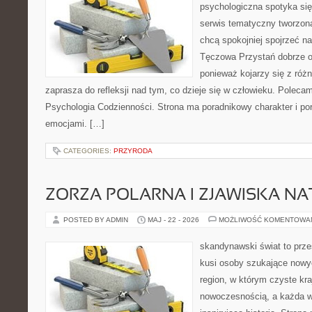
psychologiczna spotyka si
serwis tematyczny tworzon
chcą spokojniej spojrzeć n
Tęczowa Przystań dobrze od
ponieważ kojarzy się z róż
zaprasza do refleksji nad tym, co dzieje się w człowieku. Poleca
Psychologia Codzienności. Strona ma poradnikowy charakter i po
emocjami. […]
CATEGORIES:
PRZYRODA
ZORZA POLARNA I ZJAWISKA NA
POSTED BY ADMIN
MAJ - 22 - 2026
MOŻLIWOŚĆ KOMENTOWA
skandynawski świat to prze
kusi osoby szukające nowy
region, w którym czyste kra
nowoczesnością, a każda w