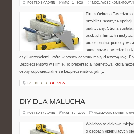
POSTED BY ADMIN
MAJ - 1 - 2026
MOŻLIWOŚĆ KOMENTOWAN
Firma Ochrona Twierdza to s
przybliża tematyce spokoju
praktyczny. Strona została
osobach, firmach i instytuc
profesjonalnej pomocy w za
sama nazwa Twierdza budzi
czyli wartościami, które w branży ochrony mają kluczową rolę. Po
Bezpieczeństwo w Firmie. To prezentacja internetowa, która moż
osoby odpowiedzialne za bezpieczeństwo, jak […]
CATEGORIES:
SRI LANKA
DIY DLA MALUCHA
POSTED BY ADMIN
KWI - 30 - 2026
MOŻLIWOŚĆ KOMENTOWA
Wallaboo to ciekawe miejsc
o osobach opiekujących się