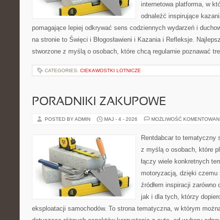
internetowa platforma, w kt
odnaleźć inspirujące kazani
pomagające lepiej odkrywać sens codziennych wydarzeń i ducho
na stronie to Święci i Błogosławieni i Kazania i Refleksje. Najlep
stworzone z myślą o osobach, które chcą regularnie poznawać tre
CATEGORIES:
CIEKAWOSTKI LOTNICZE
PORADNIKI ZAKUPOWE
POSTED BY ADMIN
MAJ - 4 - 2026
MOŻLIWOŚĆ KOMENTOWAN
Rentdabcar to tematyczny s
z myślą o osobach, które p
łączy wiele konkretnych t
motoryzacją, dzięki czem
źródłem inspiracji zarówno 
jak i dla tych, którzy dopie
eksploatacji samochodów. To strona tematyczna, w którym możn