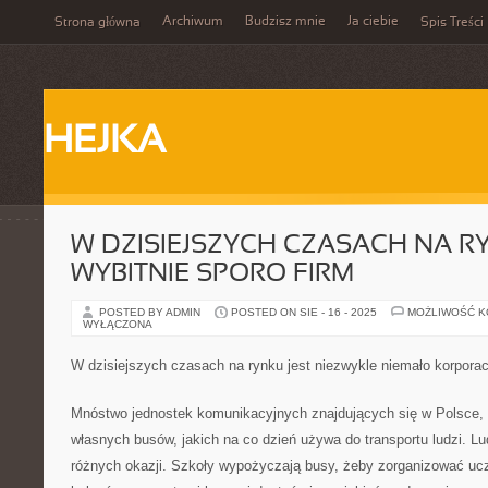
Archiwum
Budzisz mnie
Ja ciebie
Strona główna
Spis Treści
HEJKA
W DZISIEJSZYCH CZASACH NA R
WYBITNIE SPORO FIRM
POSTED BY ADMIN
POSTED ON SIE - 16 - 2025
MOŻLIWOŚĆ 
WYŁĄCZONA
W dzisiejszych czasach na rynku jest niezwykle niemało korporac
Mnóstwo jednostek komunikacyjnych znajdujących się w Polsce,
własnych busów, jakich na co dzień używa do transportu ludzi. Lud
różnych okazji. Szkoły wypożyczają busy, żeby zorganizować uc