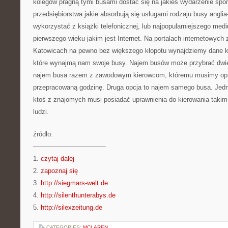
kolegów pragną tymi busami dostać się na jakieś wydarzenie spo
przedsiębiorstwa jakie absorbują się usługami rodzaju busy angl
wykorzystać z książki telefonicznej, lub najpopularniejszego me
pierwszego wieku jakim jest Internet. Na portalach internetowych
Katowicach na pewno bez większego kłopotu wynajdziemy dane ko
które wynajmą nam swoje busy. Najem busów może przybrać dwie
najem busa razem z zawodowym kierowcom, któremu musimy opró
przepracowaną godzinę. Druga opcja to najem samego busa. Jed
ktoś z znajomych musi posiadać uprawnienia do kierowania taki
ludzi.
źródło:
———————————
1.
czytaj dalej
2.
zapoznaj się
3.
http://siegmars-welt.de
4.
http://silenthunterabys.de
5.
http://silexzeitung.de
CATEGORIES:
MCLAREN