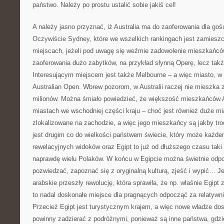
państwo. Należy po prostu ustalić sobie jakiś cel!
A należy jasno przyznać, iż Australia ma do zaoferowania dla gośc
Oczywiście Sydney, które we wszelkich rankingach jest zamiesz
miejscach, jeżeli pod uwagę się weźmie zadowolenie mieszkańc
zaoferowania dużo zabytków, na przykład słynną Operę, lecz takż
Interesującym miejscem jest także Melbourne – a więc miasto, w 
Australian Open. Wbrew pozorom, w Australii raczej nie mieszka zb
milionów. Można śmiało powiedzieć, że większość mieszkańców Au
miastach we wschodniej części kraju – choć jest również duże mia
zlokalizowane na zachodzie, a więc jego mieszkańcy są jakby tr
jest drugim co do wielkości państwem świecie, który może każd
rewelacyjnych widoków oraz Egipt to już od dłuższego czasu taki
naprawdę wielu Polaków. W końcu w Egipcie można świetnie odpo
pozwiedzać, zapoznać się z oryginalną kulturą, zjeść i wypić… J
arabskie przeszły rewolucję, która sprawiła, że np. właśnie Egipt z
to nadal doskonałe miejsce dla pragnących odpocząć za relatywni
Przecież Egipt jest turystycznym krajem, a więc nowe władze dos
powinny zadzierać z podróżnymi, ponieważ są inne państwa, gdz