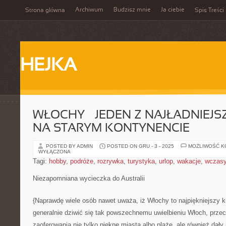
Archiwum
Budzisz mnie
Ja ciebie
Strona główna
Spis Treści
HEJKA
WŁOCHY – JEDEN Z NAJŁADNIEJ
NA STARYM KONTYNENCIE
POSTED BY ADMIN
POSTED ON GRU - 3 - 2025
MOŻLIWOŚĆ 
WYŁĄCZONA
Tagi:
hobby
,
podróże
,
rozrywka
,
turystyka
,
urlop
,
wakacje
,
wczas
Niezapomniana wycieczka do Australii
{Naprawdę wiele osób nawet uważa, iż Włochy to najpiękniejszy k
generalnie dziwić się tak powszechnemu uwielbieniu Włoch, prze
zaoferowania nie tylko piękne miasta albo plaże, ale również dał