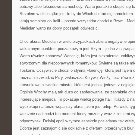
potrawy albo luksusowe samochody. Warto jednakże skupić się bard
Strzałem w dziesiątkę jest to by do Włoch dostać się samolotem.
latają samoloty do Italii – przede wszystkim chodzi o Rzym i Med
Mediolan warto na dobry początek odwiedzić.
Choć akurat Mediolan w wielu przypadkach zbiera negatywne opini
wskazanym punktem początkowym jest Rzym – jedno z najwspani
Warto również zobaczyć Wenecję, która jest niezmiernie urokliw
stworzonym dla niepoprawnych romantyków. Świetne są także mi
Toskanii. Oczywiście chodzi o słynną Florencję, która jest rajem d
można nie zwiedzić Pizy, zwłaszcza Krzywej Wieży, lecz również 
stosunkowo niewielkie miasto, które jest jednak jednym z najpięk
Ogólnie Włochy mają tak dużo do zaoferowania, że zabraknie dni
interesujące miejsca. To pokazuje wielką potęgę Italii.|Każdy z na
wyczekuje na tenże wspaniały okres jakim jest urlop. Po wielu ty
wreszcie nadchodzi ten moment kiedy możemy wraz z bliskimi w
odpoczynek. Dzisiaj opcji w tymże aspekcie posiadamy tak wiele,
Dobrze jest zaznajomić się dokładnie z ofertami przeróżnych biur