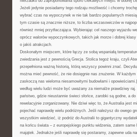
nierzadko do zaproponowania sporo ciekawych miejsc w dobrej ce
Jeżeli jedynie posiadamy tego rodzaju możliwość i chcemy trochę
wybrać czas na wypoczynek w nie tak bardzo popularnych miesią
tym czasie są znacznie niższe, to liczba wczasowiczów w najpopu
również mniej przytłaczająca. Wybierając cel naszego wyjazdu 
oprócz walorów wypoczynkowych, takich jak morze i dobrej klasy
o jakiś atrakcjach.
Doskonałym miejscem, które łączy ze sobą wspaniałą temperaturę 
zwiedzania jest z pewnością Grecja. Stolica tegoż kraju, czyli Ate
przepełniona ważną historią, którą wszyscy powinni znać. Decyduj
można mieć pewność, że nie dosięgnie nas znużenie. W każdy
zaskoczą nas wieloma niesamowitymi budowlami i opowieściami.|Aus
według wielu ludzi może być uważany za niemalże prawdziwy raj.
państwo, gdzie nieustannie świeci słońce, zarobki są godne, a do t
rewelacyjnie zorganizowany. Nie dziwi więc to, że Australia jest 
pojechać naprawdę wielu podróżnych. Jeśli należysz do owego gr
wszystkim wiedzieć, iż podróż do Australii to gigantyczny wydatek
na końcu świata – z europejskiego punktu widzenia, zatem same bi
majątek. Jednakże jeśli naprawdę się postaramy, zapewne uda na