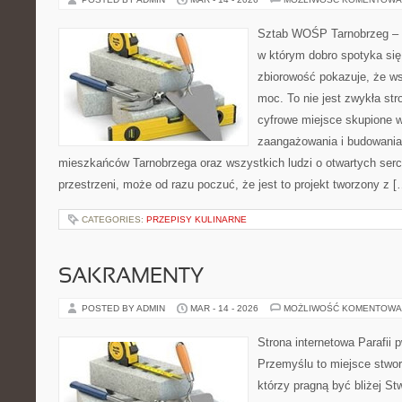
Sztab WOŚP Tarnobrzeg – G
w którym dobro spotyka się
zbiorowość pokazuje, że w
moc. To nie jest zwykła str
cyfrowe miejsce skupione w
zaangażowania i budowania 
mieszkańców Tarnobrzega oraz wszystkich ludzi o otwartych sercac
przestrzeni, może od razu poczuć, że jest to projekt tworzony z [
CATEGORIES:
PRZEPISY KULINARNE
SAKRAMENTY
POSTED BY ADMIN
MAR - 14 - 2026
MOŻLIWOŚĆ KOMENTOWA
Strona internetowa Parafii 
Przemyślu to miejsce stwor
którzy pragną być bliżej Stw