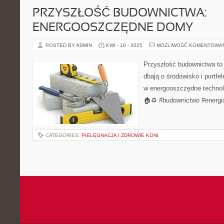
PRZYSZŁOŚĆ BUDOWNICTWA:
ENERGOOSZCZĘDNE DOMY
POSTED BY ADMIN
KWI - 18 - 2025
MOŻLIWOŚĆ KOMENTOWA
Przyszłość budownictwa to
dbają o środowisko i portfel
w energooszczędne technol
🏠♻️ #budownictwo #energi
CATEGORIES:
PIELĘGNACJA I ZDROWIE KONI