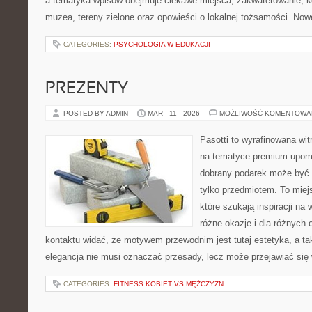
a tematyka wpisów obejmuje ciekawe miejsca, zakwaterowanie, k
muzea, tereny zielone oraz opowieści o lokalnej tożsamości. Now
CATEGORIES:
PSYCHOLOGIA W EDUKACJI
PREZENTY
POSTED BY ADMIN
MAR - 11 - 2026
MOŻLIWOŚĆ KOMENTOWA
Pasotti to wyrafinowana wit
na tematyce premium upomi
dobrany podarek może być 
tylko przedmiotem. To miej
które szukają inspiracji n
różne okazje i dla różnych
kontaktu widać, że motywem przewodnim jest tutaj estetyka, a ta
elegancja nie musi oznaczać przesady, lecz może przejawiać się
CATEGORIES:
FITNESS KOBIET VS MĘŻCZYZN