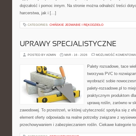
dojrzałość i pomoc innym. Na stronie można odnaleźć treści dotyc
harcerstwa, jak i […]
CATEGORIES:
CHIŃSKIE JEDWABIE I RĘKODZIEŁO
UPRAWY SPECJALISTYCZNE
POSTED BY ADMIN
MAR - 16 - 2026
MOŻLIWOŚĆ KOMENTOWA
Palety rozsadowe, tace wie
tworzywa PVC to rozwiązani
wyobrazić sobie nowoczesną
palety-rozsadowe.pl to mie
praktycznym produktom dla
uprawą roślin, zarówno w ska
zawodowej. To przestrzeń, w której użyteczność spotyka się z ef
element oferty odpowiada na realne potrzeby związane z wysiewe
przechowywaniem i zabezpieczaniem roślin. Ciekawe kategorie to