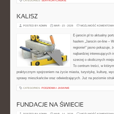
CATEGORIES:
SERYKORYCINSKIE
KALISZ
POSTED BY ADMIN
MAR - 15 - 2026
MOŻLIWOŚĆ KOMENTOWA
E-jarocin.pl to aktualny por
hasłem „Jarocin on-line – W
regionie!” jasno pokazuje, ż
najbardziej interesujących i
szerzej o okolicznych miej
To centrum treści, w którym
praktycznym spojrzeniem na życie miasta, turystykę, kulturę, wyd
sprawy mieszkańców oraz odwiedzających. Już na poziomie strukt
CATEGORIES:
PODZIEMIA I JASKINIE
FUNDACJE NA ŚWIECIE
POSTED BY ADMIN
MAR - 14 - 2026
MOŻLIWOŚĆ KOMENTOWA