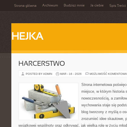
Archiwum
Budzisz mnie
Ja ciebie
Strona główna
Spis Treści
HEJKA
HARCERSTWO
POSTED BY ADMIN
MAR - 16 - 2026
MOŻLIWOŚĆ KOMENTOWA
Strona internetowa poświęc
miejsce, w którym historia 
nowoczesnością, a zamiłowa
wychowania staje się podst
blog tworzony z myślą o oso
zrozumieć idee skautowe, 
wyjątkowej wspólnoty oraz odkrywać, jak wielką rolę w życiu młod