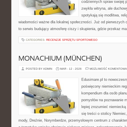
codziennych spraw swojej par
zwykła witryna, ale ducho
spotykają się modlitwa, reli
wiadomości ważne dla lokalnej społeczności. Już od pierwszych 
to serwis budujący atmosferę ciszy i skupienia, gdzie przekaz m
CATEGORIES:
RECENZJE SPRZĘTU SPORTOWEGO
MONACHIUM (MÜNCHEN)
POSTED BY ADMIN
MAR - 12 - 2026
MOŻLIWOŚĆ KOMENTOWA
Edusimare.pl to nowoczesn
poświęcony niemieckim regi
kompendium dla osób planu
pomysłów na poznawanie mi
lepiej zrozumieć niemiecką 
się treści o stolicy Niemie
mody, Dreźnie, Norymberdze, przemysłowym centrum z charaktere