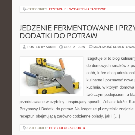
CATEGORIES:
FESTIWALE I WYDARZENIA TANECZNE
JEDZENIE FERMENTOWANE I PRZ
DODATKI DO POTRAW
POSTED BY ADMIN
GRU - 2 - 2025
MOŻLIWOŚĆ KOMENTOWAN
Izagotuje.pl to blog kulinar
do domowych smaków z pra
osób, które chcą udoskonal
kulinarne i poznawać nowe p
kuchnia, w którym domowa 
twórczym podejściem, a kl
przedstawiane w czytelny i inspirujący sposób. Zobacz także: Ku
Przyprawy i Dodatki do potraw. Na Izagotuje.pl czytelnik znajdzi
receptur, obejmującą zarówno codzienne obiady, jak i […]
CATEGORIES:
PSYCHOLOGIA SPORTU