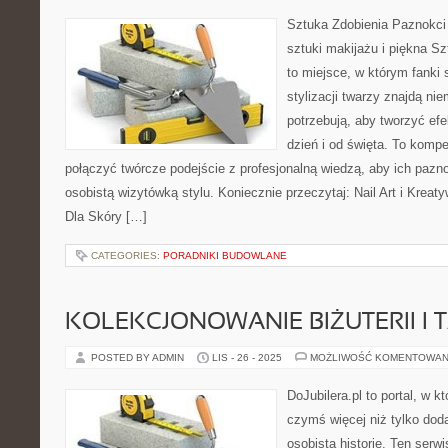
Sztuka Zdobienia Paznokci 
sztuki makijażu i piękna Sz
to miejsce, w którym fanki s
stylizacji twarzy znajdą ni
potrzebują, aby tworzyć efe
dzień i od święta. To komp
połączyć twórcze podejście z profesjonalną wiedzą, aby ich pazno
osobistą wizytówką stylu. Koniecznie przeczytaj: Nail Art i Krea
Dla Skóry […]
CATEGORIES:
PORADNIKI BUDOWLANE
KOLEKCJONOWANIE BIŻUTERII I 
POSTED BY ADMIN
LIS - 26 - 2025
MOŻLIWOŚĆ KOMENTOWAN
DoJubilera.pl to portal, w kt
czymś więcej niż tylko dod
osobistą historię. Ten serw