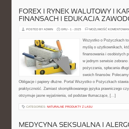
FOREX I RYNEK WALUTOWY I KA
FINANSACH I EDUKACJA ZAWO
POSTED BY ADMIN
GRU - 1 - 2025
MOŻLIWOŚĆ KOMENTOWAN
Wszystko o Pożyczkach to s
myślą o użytkownikach, któ
finansowania i osobistych p
w jednym serwisie zebrano
pożyczania, spłacania dług
swoich finansów. Polecamy: 
Obligacje i papiery dłużne. Portal Wszystko o Pożyczkach stawia
praktyczność. Zamiast skomplikowanego języka prawniczego cz
otrzymuje jasne wyjaśnienia, od podstaw tłumaczące, […]
CATEGORIES:
NATURALNE PRODUKTY Z LASU
MEDYCYNA SEKSUALNA I ALERGO