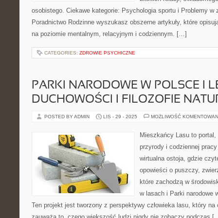
osobistego. Ciekawe kategorie: Psychologia sportu i Problemy w 
Poradnictwo Rodzinne wyszukasz obszerne artykuły, które opisują,
na poziomie mentalnym, relacyjnym i codziennym. […]
CATEGORIES:
ZDROWIE PSYCHICZNE
PARKI NARODOWE W POLSCE I L
DUCHOWOŚCI I FILOZOFIE NATU
POSTED BY ADMIN
LIS - 29 - 2025
MOŻLIWOŚĆ KOMENTOWAN
Mieszkańcy Lasu to portal, 
przyrody i codziennej pracy
wirtualna ostoja, gdzie czy
opowieści o puszczy, zwier
które zachodzą w środowi
w lasach i Parki narodowe
Ten projekt jest tworzony z perspektywy człowieka lasu, który na
zauważa to, czego większość ludzi nigdy nie zobaczy podczas [