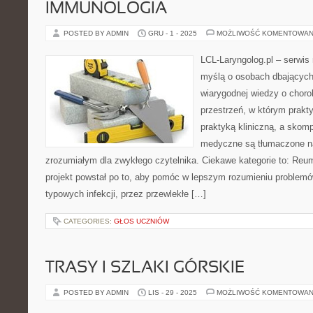
IMMUNOLOGIA
POSTED BY ADMIN
GRU - 1 - 2025
MOŻLIWOŚĆ KOMENTOWAN
LCL-Laryngolog.pl – serwi
myślą o osobach dbających 
wiarygodnej wiedzy o choro
przestrzeń, w którym prakt
praktyką kliniczną, a skom
medyczne są tłumaczone n
zrozumiałym dla zwykłego czytelnika. Ciekawe kategorie to: Reum
projekt powstał po to, aby pomóc w lepszym rozumieniu problemó
typowych infekcji, przez przewlekłe […]
CATEGORIES:
GŁOS UCZNIÓW
TRASY I SZLAKI GÓRSKIE
POSTED BY ADMIN
LIS - 29 - 2025
MOŻLIWOŚĆ KOMENTOWAN