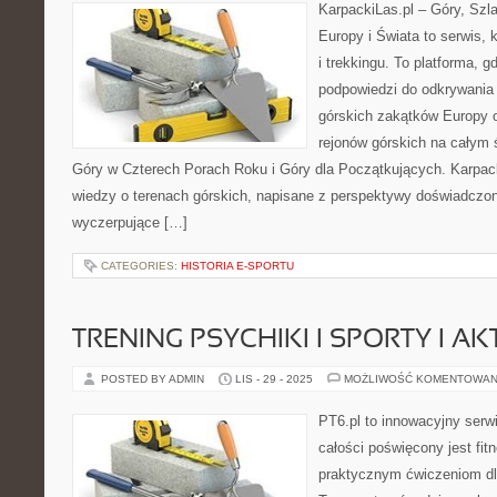
KarpackiLas.pl – Góry, Szl
Europy i Świata to serwis, 
i trekkingu. To platforma, g
podpowiedzi do odkrywania
górskich zakątków Europy o
rejonów górskich na całym 
Góry w Czterech Porach Roku i Góry dla Początkujących. Karpack
wiedzy o terenach górskich, napisane z perspektywy doświadczon
wyczerpujące […]
CATEGORIES:
HISTORIA E-SPORTU
TRENING PSYCHIKI I SPORTY I A
POSTED BY ADMIN
LIS - 29 - 2025
MOŻLIWOŚĆ KOMENTOWAN
PT6.pl to innowacyjny serwi
całości poświęcony jest fi
praktycznym ćwiczeniom dl