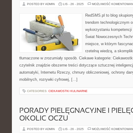
POSTED BY ADMIN
LIS - 26 - 2025
MOŻLIWOŚĆ KOMENTOWAN
RedSMS.pl to blog skupion
trendom technologicznym 
wykorzystaniu kompetencji
Świat Nowoczesnych Technol
miejsce, w którym fascynac
rzetelną wiedzą, a skompli
tłumaczone w zrozumiały sposób. Ciekawe kategorie: Ciekawostk
czytelnik znajdzie obszerne treści dotyczące sztucznej inteligencj
automatyki, Internetu Rzeczy, chmury obliczeniowej, ochrony dany
mobilnych, rozrywki cyfrowej, […]
CATEGORIES:
CIEKAWOSTKI KULINARNE
PORADY PIELĘGNACYJNE I PIEL
OKOLIC OCZU
POSTED BY ADMIN
LIS - 26 - 2025
MOŻLIWOŚĆ KOMENTOWAN