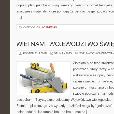
dopiero planujesz kupić swój pierwszy rower, czy od lat trenujesz 
znajdziesz materiały, które pomogą Ci rozwijać pasję. Zobacz ko
[…]
CATEGORIES:
KOSMETYKI
WIETNAM I WOJEWÓDZTWO ŚWI
POSTED BY ADMIN
GRU - 2 - 2025
MOŻLIWOŚĆ KOMENTOWAN
Zlotoloto.pl to blog stworz
podróżach, który łączy w so
wskazówki oraz opisy nieoc
całym świecie. To miejsce,
rzetelnych treści znajdą bog
świecie podróży z najmłods
pociechami. Turystycznie polecamy Województwo wielkopolskie i 
Zlotoloto.pl pokazuje, że wyjazdy z dziećmi mogą być jednocześn
pełne radości. Na stronie krok po kroku można […]