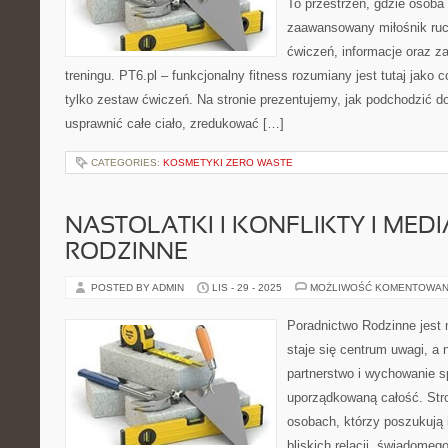
To przestrzeń, gdzie osoba 
zaawansowany miłośnik ruc
ćwiczeń, informacje oraz z
treningu. PT6.pl – funkcjonalny fitness rozumiany jest tutaj jako 
tylko zestaw ćwiczeń. Na stronie prezentujemy, jak podchodzić d
usprawnić całe ciało, zredukować […]
CATEGORIES:
KOSMETYKI ZERO WASTE
NASTOLATKI I KONFLIKTY I MEDI
RODZINNE
POSTED BY ADMIN
LIS - 29 - 2025
MOŻLIWOŚĆ KOMENTOWAN
Poradnictwo Rodzinne jest 
staje się centrum uwagi, a
partnerstwo i wychowanie sp
uporządkowaną całość. Str
osobach, którzy poszukują 
bliskich relacji, świadomeg