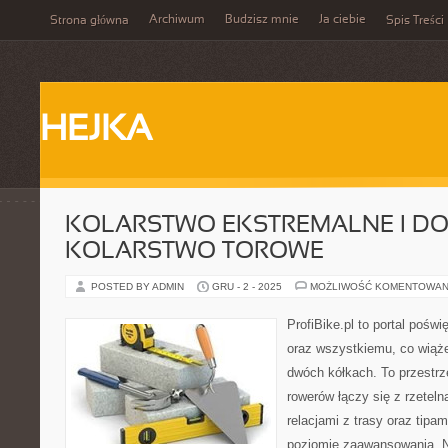
Archiwum
Budzisz mnie
Ja ciebie
Strona główna
Spis Treści
HEJKA
KOLARSTWO EKSTREMALNE I DO
KOLARSTWO TOROWE
POSTED BY ADMIN
GRU - 2 - 2025
MOŻLIWOŚĆ KOMENTOWAN
ProfiBike.pl to portal pośw
oraz wszystkiemu, co wiąż
dwóch kółkach. To przestrz
rowerów łączy się z rzeteln
relacjami z trasy oraz tipa
poziomie zaawansowania. N