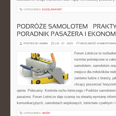
CATEGORIES:
EXCELRAPORT
PODRÓŻE SAMOLOTEM – PRAKT
PORADNIK PASAŻERA I EKONOM
POSTED BY ADMIN
LIS - 27 - 2025
MOŻLIWOŚĆ KOMENTOWAN
Forum Lotnicze to rozbudo
rozmów poświęcone w całośc
samolotem, samolotom oraz
miejsce dla miłośników nieb
zarówno ludzie z branży, ja
chcący poszerzać horyzont
opinie. Polecamy: Kontrola ruchu lotniczego i Podróże samolotem
pasażera. Forum Lotnicze daje szansę na otwartą wymianę infor
komunikacyjnych, samolotach wojskowych, lotnictwie cywilnym i 
CATEGORIES:
WOŚP