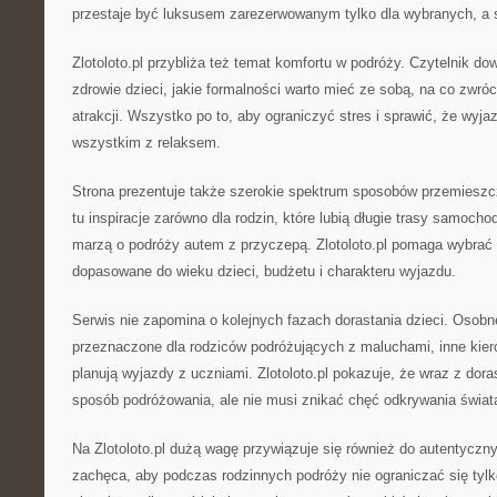
przestaje być luksusem zarezerwowanym tylko dla wybranych, a s
Zlotoloto.pl przybliża też temat komfortu w podróży. Czytelnik dow
zdrowie dzieci, jakie formalności warto mieć ze sobą, na co zwr
atrakcji. Wszystko po to, aby ograniczyć stres i sprawić, że wyja
wszystkim z relaksem.
Strona prezentuje także szerokie spektrum sposobów przemieszcz
tu inspiracje zarówno dla rodzin, które lubią długie trasy samochod
marzą o podróży autem z przyczepą. Zlotoloto.pl pomaga wybrać 
dopasowane do wieku dzieci, budżetu i charakteru wyjazdu.
Serwis nie zapomina o kolejnych fazach dorastania dzieci. Osobn
przeznaczone dla rodziców podróżujących z maluchami, inne kier
planują wyjazdy z uczniami. Zlotoloto.pl pokazuje, że wraz z dora
sposób podróżowania, ale nie musi znikać chęć odkrywania świat
Na Zlotoloto.pl dużą wagę przywiązuje się również do autentyczn
zachęca, aby podczas rodzinnych podróży nie ograniczać się tyl