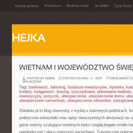
Archiwum
Budzisz mnie
Ja ciebie
Strona główna
Spis Treści
HEJKA
WIETNAM I WOJEWÓDZTWO ŚWI
POSTED BY ADMIN
POSTED ON GRU - 2 - 2025
MOŻLIWOŚĆ 
WYŁĄCZONA
Tagi:
bankowość
,
faktoring
,
fundusze inwestycyjne
,
hipoteka
,
kar
kredyty
,
księgowość
,
leasing
,
oszczędzanie
,
planowanie budżetu
inwestycyjny
,
pożyczki
,
ubezpieczenia
,
ubezpieczenie domu
,
ube
ubezpieczenie samochodu
,
ubezpieczenie zdrowotne
,
zarządzani
Zlotoloto.pl to blog stworzony z myślą o rodzinnych podróżach, kt
praktyczne wskazówki oraz opisy nieoczywistych destynacji na c
gdzie rodziny szukające rzetelnych treści znajdą bogate źródło ins
najmłodszymi i nieco starszymi pociechami. Turystycznie polec