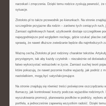
narzekań i zmęczenia. Dzięki temu rodzice zyskują pewność, że 
sytuacje.
Zlotoloto.pl to także przewodnik po kierunkach. Na stronie znajduj
szczególnie przyjazne dla rodzin – zarówno tych ceniących ruch, j
Zamiast ogólnikowych haseł, użytkownik dostaje szczegółowe podp
najwygodniejsze pod względem noclegu, gdzie szukać placów zab
sprawią, że nawet dłuższe zwiedzanie będzie dla najmłodszych z
Ważną cechą Zlotoloto.pl jest rodzinny charakter tekstów. Artyku
przystępnym, tak aby każdy czytelnik – niezależnie od doświadc
łatwo wykorzystać wskazówki w życie. Zamiast suchej teorii pojaw
które pokazują, że nawet pozornie trudne wyjazdy, jak podróż z 
nastolatkiem, mogą być satysfakcjonujące.
Na stronie znajdują się również treści poświęcone oszczędzaniu w 
tłumaczy, jak kontrolować koszty podczas wyjazdów rodzinnych. P
wyszukiwania promocji, planowania posiłków w podróży, wyboru atra
portfela, a jednocześnie zapewnią wszystkim radość. Dzięki temu