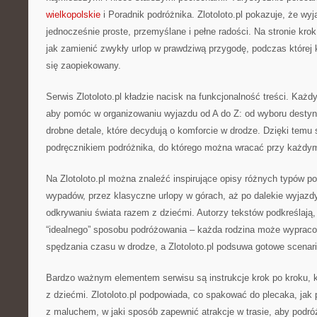
wielkopolskie
i Poradnik podróżnika. Zlotoloto.pl pokazuje, że w
jednocześnie proste, przemyślane i pełne radości. Na stronie kr
jak zamienić zwykły urlop w prawdziwą przygodę, podczas której 
się zaopiekowany.
Serwis Zlotoloto.pl kładzie nacisk na funkcjonalność treści. Każdy
aby pomóc w organizowaniu wyjazdu od A do Z: od wyboru destyna
drobne detale, które decydują o komforcie w drodze. Dzięki temu s
podręcznikiem podróżnika, do którego można wracać przy każdym
Na Zlotoloto.pl można znaleźć inspirujące opisy różnych typów 
wypadów, przez klasyczne urlopy w górach, aż po dalekie wyjazdy
odkrywaniu świata razem z dziećmi. Autorzy tekstów podkreślają,
“idealnego” sposobu podróżowania – każda rodzina może wypraco
spędzania czasu w drodze, a Zlotoloto.pl podsuwa gotowe scenar
Bardzo ważnym elementem serwisu są instrukcje krok po kroku, k
z dziećmi. Zlotoloto.pl podpowiada, co spakować do plecaka, jak
z maluchem, w jaki sposób zapewnić atrakcje w trasie, aby podró