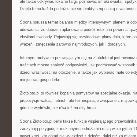
ale także odkrywać lokalne targi, poznawać smaki świata i spoty
Dzięki temu każda podróż staje się praktyczną nauką otwartości 
Strona porusza temat balansu między intensywnym planem a odpo
udowadnia, że dobrze zaplanowana podróż rodzinna powinna łąc
chwilami swobody. Pojawiają się przykładowe plany dnia, które p
wrażeń i zmęczenia zarówno najmłodszych, jak i dorosłych.
Istotnym motywem przewijającym się na Zlotoloto.pl jest również
treściach można znaleźć podpowiedzi, jak podróżować w sposób
dzieci wrażliwości na otoczenie, a także jak wybierać małe obiekt
miejscową gospodarkę.
Zlotoloto.pl to również kopalnia pomysłów na specjalne okazje. Na
propozycje wakacji letnich, ale też inspiracje związane z majówk
górskie wędrówki, ale również na city breaki.
Strona Zlotoloto.pl pełni także funkcję wspierającego przewodnika
zaczynają przygodę z rodzinnymi podróżami i mają wiele pytań. 
nawet ktoś, kto dotąd nie wyjeżdżał z dziećmi dalej niż za miasto