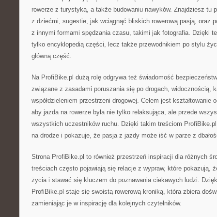
rowerze z turystyką, a także budowaniu nawyków. Znajdziesz tu
z dziećmi, sugestie, jak wciągnąć bliskich rowerową pasją, oraz p
z innymi formami spędzania czasu, takimi jak fotografia. Dzięki te
tylko encyklopedią części, lecz także przewodnikiem po stylu ży
główną część.
Na ProfiBike.pl dużą rolę odgrywa też świadomość bezpieczeństw
związane z zasadami poruszania się po drogach, widocznością, k
współdzieleniem przestrzeni drogowej. Celem jest kształtowanie
aby jazda na rowerze była nie tylko relaksująca, ale przede wszy
wszystkich uczestników ruchu. Dzięki takim treściom ProfiBike.p
na drodze i pokazuje, że pasja z jazdy może iść w parze z dbałośc
Strona ProfiBike.pl to również przestrzeń inspiracji dla różnych 
treściach często pojawiają się relacje z wypraw, które pokazują, ż
życia i stawać się kluczem do poznawania ciekawych ludzi. Dzięk
ProfiBike.pl staje się swoistą rowerową kroniką, która zbiera doś
zamieniając je w inspirację dla kolejnych czytelników.