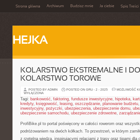
Archiwum
Budzisz mnie
Ja ciebie
Strona główna
Spis Treści
HEJKA
KOLARSTWO EKSTREMALNE I DO
KOLARSTWO TOROWE
POSTED BY ADMIN
POSTED ON GRU - 2 - 2025
MOŻLIWOŚĆ 
WYŁĄCZONA
Tagi:
bankowość
,
faktoring
,
fundusze inwestycyjne
,
hipoteka
,
kar
kredyty
,
księgowość
,
leasing
,
oszczędzanie
,
planowanie budżetu
inwestycyjny
,
pożyczki
,
ubezpieczenia
,
ubezpieczenie domu
,
ube
ubezpieczenie samochodu
,
ubezpieczenie zdrowotne
,
zarządzani
ProfiBike.pl to portal poświęcony w całości rowerom oraz wszystk
podróżowaniem na dwóch kółkach. To przestrzeń, w którym zamił
z rzetelną wiedzą, inspirującymi relacjami z trasy oraz tipami dl