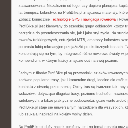
zaawansowania. Niezależnie od tego, czy dopiero planujesz kupić
lat trenujesz kolarstwo, na ProfiBike.pl znajdziesz materiały, któ
Zobacz koniecznie
Technologie GPS i nawigacja rowerowa
i Rower
ProfiBike.pl jest kierowany do szerokiej grupy odbiorców, którzy t
narzędzie do przemieszczania się, jak i jako styl życia. Na stroni
rowerów trekkingowych, entuzjaści MTB, amatorzy kolarstwa szos
po prostu lubią rekreacyjne przejażdżki po okolicznych trasach. T
koncentrują się na tym, by integrować różne rowerowe światy w
kompendium, w którym każdy znajdzie coś na swój poziom.
Jednym z filarów ProfiBike.pl są przewodniki szlaków rowerowych
zarówno popularne trasy, jak i kameralne drogi, idealne dla osób
kontaktu z otwartą przestrzenią. Opisy tras są tworzone tak, aby 
wskazówki dotyczące długości trasy, poziomu trudności, nawierz
widokowych, a także praktyczne podpowiedzi, gdzie warto zrobić 
ProfiBike.pl staje się uniwersalnym narzędziem dla wszystkich, k
lub szukają inspiracji na kolejny wolny dzień.
Na ProfiBike.pl duży nacisk położony jest na temat sprzętu oraz