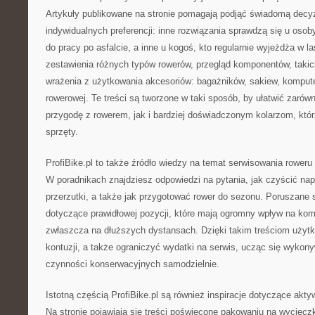
Artykuły publikowane na stronie pomagają podjąć świadomą decy
indywidualnych preferencji: inne rozwiązania sprawdzą się u osob
do pracy po asfalcie, a inne u kogoś, kto regularnie wyjeżdża w la
zestawienia różnych typów rowerów, przegląd komponentów, takic
wrażenia z użytkowania akcesoriów: bagażników, sakiew, komput
rowerowej. Te treści są tworzone w taki sposób, by ułatwić zar
przygodę z rowerem, jak i bardziej doświadczonym kolarzom, któ
sprzęty.
ProfiBike.pl to także źródło wiedzy na temat serwisowania roweru
W poradnikach znajdziesz odpowiedzi na pytania, jak czyścić na
przerzutki, a także jak przygotować rower do sezonu. Poruszane 
dotyczące prawidłowej pozycji, które mają ogromny wpływ na kom
zwłaszcza na dłuższych dystansach. Dzięki takim treściom użyt
kontuzji, a także ograniczyć wydatki na serwis, ucząc się wyko
czynności konserwacyjnych samodzielnie.
Istotną częścią ProfiBike.pl są również inspiracje dotyczące ak
Na stronie pojawiają się treści poświęcone pakowaniu na wycieczk