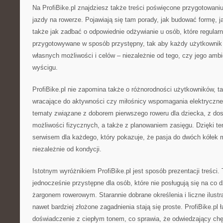
Na ProfiBike.pl znajdziesz także treści poświęcone przygotowan
jazdy na rowerze. Pojawiają się tam porady, jak budować formę, j
także jak zadbać o odpowiednie odżywianie u osób, które regularni
przygotowywane w sposób przystępny, tak aby każdy użytkownik
własnych możliwości i celów – niezależnie od tego, czy jego ambi
wyścigu.
ProfiBike.pl nie zapomina także o różnorodności użytkowników, ta
wracające do aktywności czy miłośnicy wspomagania elektryczneg
tematy związane z doborem pierwszego roweru dla dziecka, z do
możliwości fizycznych, a także z planowaniem zasięgu. Dzięki tem
serwisem dla każdego, który pokazuje, że pasja do dwóch kółek
niezależnie od kondycji.
Istotnym wyróżnikiem ProfiBike.pl jest sposób prezentacji treści. 
jednocześnie przystępne dla osób, które nie posługują się na co d
żargonem rowerowym. Starannie dobrane określenia i liczne ilustr
nawet bardziej złożone zagadnienia stają się proste. ProfiBike.pl
doświadczenie z ciepłym tonem, co sprawia, że odwiedzający chęt