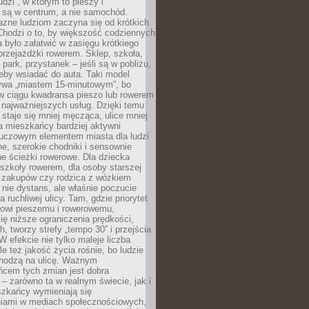
udzi”, w którym to pieszy i
 są w centrum, a nie samochód.
azne ludziom zaczyna się od krótkich
Chodzi o to, by większość codziennych
było załatwić w zasięgu krótkiego
przejażdżki rowerem. Sklep, szkoła,
 park, przystanek – jeśli są w pobliżu,
eby wsiadać do auta. Taki model
wa „miastem 15-minutowym”, bo
 w ciągu kwadransa pieszo lub rowerem
najważniejszych usług. Dzięki temu
staje się mniej męcząca, ulice mniej
a mieszkańcy bardziej aktywni
Kluczowym elementem miasta dla ludzi
e, szerokie chodniki i sensownie
e ścieżki rowerowe. Dla dziecka
szkoły rowerem, dla osoby starszej
z zakupów czy rodzica z wózkiem
 nie dystans, ale właśnie poczucie
 ruchliwej ulicy. Tam, gdzie priorytet
howi pieszemu i rowerowemu,
ę niższe ograniczenia prędkości,
h, tworzy strefy „tempo 30” i przejścia
W efekcie nie tylko maleje liczba
e też jakość życia rośnie, bo ludzie
chodzą na ulicę. Ważnym
ńcem tych zmian jest dobra
– zarówno ta w realnym świecie, jak i
szkańcy wymieniają się
iami w mediach społecznościowych,