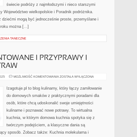
świecie podróży z najmłodszymi i nieco starszymi
y Województwo wielkopolskie i Poradnik podróżnika.
 z dziećmi mogą być jednocześnie proste, przemyślane i
 kroku można […]
RZENIA TANECZNE
NTOWANE I PRZYPRAWY I
TRAW
JEDZENIE
2025
MOŻLIWOŚĆ KOMENTOWANIA
ZOSTAŁA WYŁĄCZONA
FERMENTOWANE
I
PRZYPRAWY
Izagotuje.pl to blog kulinarny, który łączy zamiłowanie
I
DODATKI
do domowych smaków z praktycznymi poradami dla
DO
POTRAW
osób, które chcą udoskonalić swoje umiejętności
kulinarne i poznawać nowe potrawy. To wirtualna
kuchnia, w którym domowa kuchnia spotyka się z
twórczym podejściem, a klasyczne dania są
ujący sposób. Zobacz także: Kuchnia molekularna i