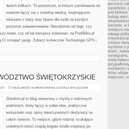
poczucie zak
dwóch kółkach. To przestrzeń, w którym zamiłowanie do
sąsiedzkie, 
pod blokiem
rowerów łączy się z rzetelną wiedzą, inspirującymi
budują więzi
relacjami z trasy oraz tipami dla osób na każdym
infrastruktur
kierunek, w 
poziomie zaawansowania. Niezależnie od tego, czy
mniejsze mi
szy rower, czy od lat trenujesz kolarstwo, na ProfiBike.pl
odwagi polit
mieszkańcam
ą Ci rozwijać pasję. Zobacz koniecznie Technologie GPS i
zmiana nawy
myślenia o p
dzień. Jedna
rozwiązania,
mniej hałasu
przypadkowy
możliwości 
które oddaje
EWÓDZTWO ŚWIĘTOKRZYSKIE
miejscem, w 
WIETNAM
2025
MOŻLIWOŚĆ KOMENTOWANIA
ZOSTAŁA WYŁĄCZONA
I
WOJEWÓDZTWO
ŚWIĘTOKRZYSKIE
Zlotoloto.pl to blog stworzony z myślą o rodzinnych
podróżach, który łączy w sobie idee, praktyczne
wskazówki oraz opisy nieoczywistych destynacji na
całym świecie. To miejsce, gdzie rodziny szukające
rzetelnych treści znajdą bogate źródło inspiracji po