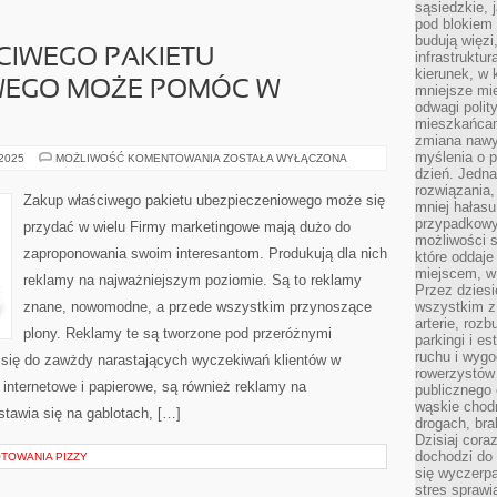
sąsiedzkie, 
pod blokiem
budują więzi
CIWEGO PAKIETU
infrastruktur
kierunek, w 
WEGO MOŻE POMÓC W
mniejsze mi
odwagi polit
mieszkańcam
zmiana nawy
myślenia o p
WYBRANIE
 2025
MOŻLIWOŚĆ KOMENTOWANIA
ZOSTAŁA WYŁĄCZONA
WŁAŚCIWEGO
dzień. Jedna
PAKIETU
rozwiązania,
UBEZPIECZENIOWEGO
Zakup właściwego pakietu ubezpieczeniowego może się
mniej hałasu
MOŻE
POMÓC
przypadkowy
przydać w wielu Firmy marketingowe mają dużo do
W
możliwości 
LICZNYCH
zaproponowania swoim interesantom. Produkują dla nich
które oddaje
miejscem, w 
reklamy na najważniejszym poziomie. Są to reklamy
Przez dziesi
znane, nowomodne, a przede wszystkim przynoszące
wszystkim z
arterie, roz
plony. Reklamy te są tworzone pod przeróżnymi
parkingi i e
ruchu i wygo
 się do zawżdy narastających wyczekiwań klientów w
rowerzystów 
 internetowe i papierowe, są również reklamy na
publicznego 
wąskie chodn
stawia się na gablotach, […]
drogach, bra
Dzisiaj cor
dochodzi do 
TOWANIA PIZZY
się wyczerpa
stres sprawi