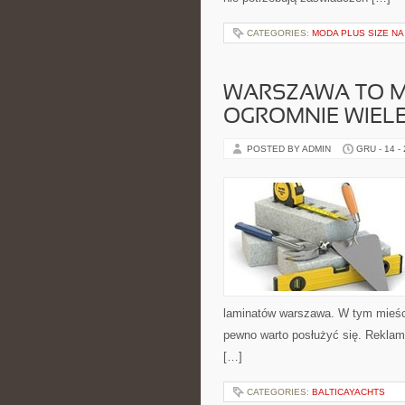
CATEGORIES:
MODA PLUS SIZE NA
WARSZAWA TO M
OGROMNIE WIELE
POSTED BY ADMIN
GRU - 14 -
laminatów warszawa. W tym mieście
pewno warto posłużyć się. Reklama
[…]
CATEGORIES:
BALTICAYACHTS