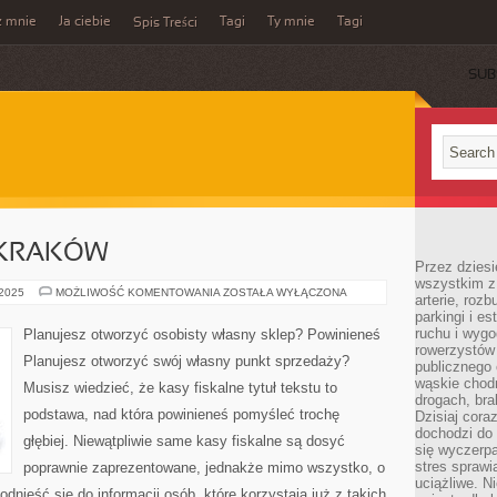
z mnie
Ja ciebie
Tagi
Ty mnie
Tagi
Spis Treści
SUB
 KRAKÓW
Przez dziesi
wszystkim z
SZKOLENIE
 2025
MOŻLIWOŚĆ KOMENTOWANIA
ZOSTAŁA WYŁĄCZONA
arterie, roz
BHP
parkingi i e
KRAKÓW
ruchu i wygo
Planujesz otworzyć osobisty własny sklep? Powinieneś
rowerzystów 
Planujesz otworzyć swój własny punkt sprzedaży?
publicznego 
wąskie chodn
Musisz wiedzieć, że kasy fiskalne tytuł tekstu to
drogach, bra
podstawa, nad która powinieneś pomyśleć trochę
Dzisiaj cor
dochodzi do 
głębiej. Niewątpliwie same kasy fiskalne są dosyć
się wyczerpa
stres sprawi
poprawnie zaprezentowane, jednakże mimo wszystko, o
uciążliwe. N
 odnieść się do informacji osób, które korzystają już z takich