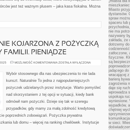
„miasta dla l
mieszkaniec
wórców jest też ważnym plusem – jaka kasa fiskalna. Można
Miasto przyj
dystansów. 
spraw można 
spaceru lub 
przychodnia,
nie ma potrz
nazywany by
zakłada, że
NIE KOJARZONA Z POŻYCZKĄ
dotrzemy do 
codzienność 
 FAMILII. PIENIĄDZE
zatłoczone, 
fizycznie. 
są bezpieczn
JEST
 2025
MOŻLIWOŚĆ KOMENTOWANIA
ZOSTAŁA WYŁĄCZONA
NIEPOPRAWNIE
poprowadzon
KOJARZONA
jadącego do 
Z
Wybór stosownego dla nas ubezpieczenia to nie lada
wracającej 
POŻYCZKĄ
OD
barierą bywa
kunszt. Naturalnie To jedna z najpopularniejszych
BLISKICH,
zagrożenia na
CZY
pożyczek udzielanych przez instytucje. Warto pomyśleć
daje się ruc
FAMILII.
PIENIĄDZE
wprowadza si
nad skorzystaniem z tej opcji w sytuacji, kiedy bank
uspokaja ruc
wyniesione. 
odmówił nam pożyczki. Dzieje się tak w szeregu
wypadków, al
przypadków, gdy mamy za małą zdolność kredytową
chętniej wy
sprzymierze
acie poprzednich zobowiązań. Pożyczka prywatna
komunikacja 
zkania lub domu – więcej na ranking chwilówek. Instytucje
w sieci. Mie
doświadczen