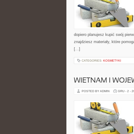
dopiero planujesz kupić swój pierw
znajdziesz materiały, które pomog
[…]
CATEGORIES:
KOSMETYKI
WIETNAM I WOJ
POSTED BY ADMIN
GRU - 2 - 