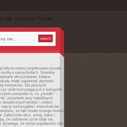
SCRIBE
FACEBOOK
TWITTER
ęciolecia miasta projektowano przede
 myślą o samochodach. Szerokie
budowane skrzyżowania, kolejne
stakady miały zapewniać płynność
dę kierowcom. Dla pieszych,
czy osób korzystających z transportu
często zostawało to, co „zostało” –
iki, przystanki przy hałaśliwych
k bezpiecznych przejść i zieleni.
az więcej samorządów i mieszkańców
wniosku, że taki model rozwoju miasta
ł. Zatłoczone ulice, smog, hałas i
ają, że codzienne życie staje się
ic dziwnego, że rośnie popularność idei