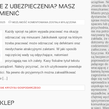
uciążliwe. N
„miasta dla l
 Z UBEZPIECZENIA? MASZ
mieszkaniec
MIENIĆ
Miasto przyj
dystansów. 
spraw można 
NIEZADOWOLENIE
 2025
MOŻLIWOŚĆ KOMENTOWANIA
ZOSTAŁA WYŁĄCZONA
spaceru lub 
Z
przychodnia,
UBEZPIECZENIA?
MASZ
nie ma potrz
Każdy sprzęt na jakim wypada pracować ma okazję
MOŻLIWOŚĆ
nazywany by
JE
odznaczać się minusami Jakikolwiek sprzęt na którym
ZMIENIĆ
zakłada, że
dotrzemy do 
trzeba pracować może odznaczać się defektami oraz
codzienność 
niesłychanie atrakcyjnymi zaletami. W jaki sposób
zatłoczone, 
fizycznie. 
najczęściej wady są odpychające, natomiast
są bezpieczn
poprowadzon
przyciągają nas ich zalety. Kasy fiskalne tytuł tekstu
jadącego do 
 urządzeń. Należy przyznać, że ich użytkowanie powoduje
wracającej 
barierą bywa
ności. Na pewno do przyjemnych można zakwalifikować
zagrożenia na
u […]
daje się ruc
wprowadza si
uspokaja ruc
ASIE KRYZYSU GOSPODARCZEGO
wyniesione. 
wypadków, al
chętniej wy
sprzymierze
KLEP
komunikacja 
w sieci. Mie