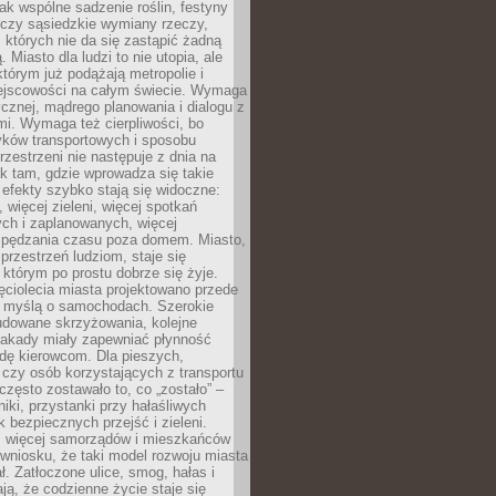
jak wspólne sadzenie roślin, festyny
 czy sąsiedzkie wymiany rzeczy,
, których nie da się zastąpić żadną
ą. Miasto dla ludzi to nie utopia, ale
którym już podążają metropolie i
ejscowości na całym świecie. Wymaga
ycznej, mądrego planowania i dialogu z
i. Wymaga też cierpliwości, bo
ków transportowych i sposobu
rzestrzeni nie następuje z dnia na
k tam, gdzie wprowadza się takie
 efekty szybko stają się widoczne:
, więcej zieleni, więcej spotkań
ch i zaplanowanych, więcej
spędzania czasu poza domem. Miasto,
 przestrzeń ludziom, staje się
którym po prostu dobrze się żyje.
ęciolecia miasta projektowano przede
 myślą o samochodach. Szerokie
budowane skrzyżowania, kolejne
stakady miały zapewniać płynność
dę kierowcom. Dla pieszych,
czy osób korzystających z transportu
często zostawało to, co „zostało” –
iki, przystanki przy hałaśliwych
k bezpiecznych przejść i zieleni.
az więcej samorządów i mieszkańców
wniosku, że taki model rozwoju miasta
ł. Zatłoczone ulice, smog, hałas i
ają, że codzienne życie staje się