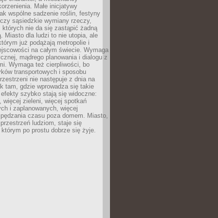
orzenienia. Małe inicjatywy
jak wspólne sadzenie roślin, festyny
 czy sąsiedzkie wymiany rzeczy,
, których nie da się zastąpić żadną
ą. Miasto dla ludzi to nie utopia, ale
którym już podążają metropolie i
ejscowości na całym świecie. Wymaga
ycznej, mądrego planowania i dialogu z
i. Wymaga też cierpliwości, bo
ków transportowych i sposobu
rzestrzeni nie następuje z dnia na
k tam, gdzie wprowadza się takie
 efekty szybko stają się widoczne:
, więcej zieleni, więcej spotkań
ch i zaplanowanych, więcej
spędzania czasu poza domem. Miasto,
 przestrzeń ludziom, staje się
którym po prostu dobrze się żyje.