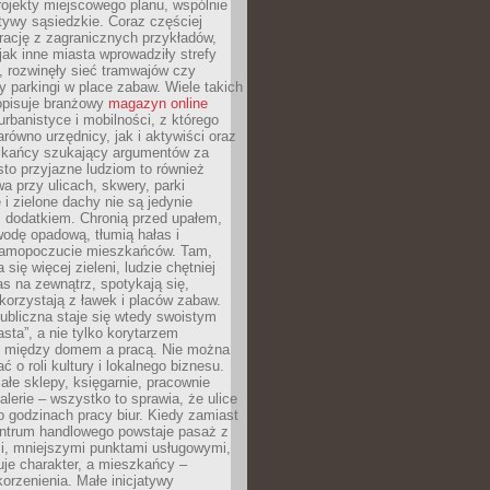
ojekty miejscowego planu, wspólnie
atywy sąsiedzkie. Coraz częściej
irację z zagranicznych przykładów,
jak inne miasta wprowadziły strefy
, rozwinęły sieć tramwajów czy
ły parkingi w place zabaw. Wiele takich
opisuje branżowy
magazyn online
rbanistyce i mobilności, z którego
arówno urzędnicy, jak i aktywiści oraz
zkańcy szukający argumentów za
to przyjazne ludziom to również
wa przy ulicach, skwery, parki
i zielone dachy nie są jedynie
 dodatkiem. Chronią przed upałem,
odę opadową, tłumią hałas i
samopoczucie mieszkańców. Tam,
 się więcej zieleni, ludzie chętniej
s na zewnątrz, spotykają się,
korzystają z ławek i placów zabaw.
ubliczna staje się wtedy swoistym
sta”, a nie tylko korytarzem
 między domem a pracą. Nie można
ć o roli kultury i lokalnego biznesu.
ałe sklepy, księgarnie, pracownie
galerie – wszystko to sprawia, że ulice
o godzinach pracy biur. Kiedy zamiast
entrum handlowego powstaje pasaż z
i, mniejszymi punktami usługowymi,
je charakter, a mieszkańcy –
orzenienia. Małe inicjatywy