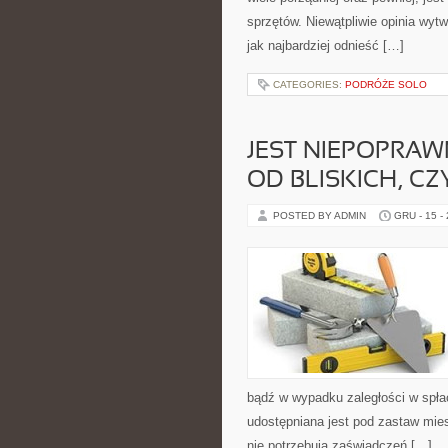
sprzętów. Niewątpliwie opinia wyt
jak najbardziej odnieść […]
CATEGORIES:
PODRÓŻE SOLO
JEST NIEPOPRAW
OD BLISKICH, CZY
POSTED BY ADMIN
GRU - 15 -
bądź w wypadku zaległości w spł
udostępniana jest pod zastaw mies
nie potrzebują zaświadczeń […]