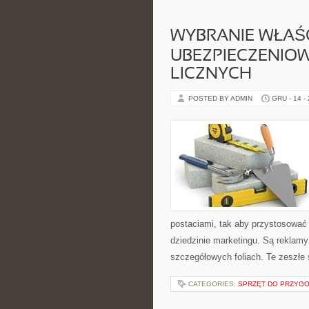
WYBRANIE WŁAŚ
UBEZPIECZENIO
LICZNYCH
POSTED BY ADMIN
GRU - 14 -
postaciami, tak aby przystosować
dziedzinie marketingu. Są reklamy
szczegółowych foliach. Te zeszłe 
CATEGORIES:
SPRZĘT DO PRZYGO