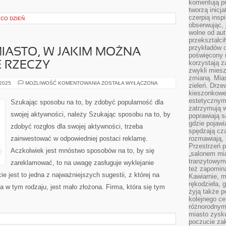
komentują pr
tworzą inicj
czerpią insp
 CO DZIEŃ
obserwując, 
wolne od aut
przekształci
przykładów 
IASTO, W JAKIM MOŻNA
poświęcony u
korzystają z
 RZECZY
zwykli mies
zmianą. Mias
WARSZAWA
 2025
MOŻLIWOŚĆ KOMENTOWANIA
ZOSTAŁA WYŁĄCZONA
zieleń. Drze
TO
kieszonkowe 
MIASTO,
W
estetycznym
Szukając sposobu na to, by zdobyć popularność dla
JAKIM
zatrzymują w
MOŻNA
swojej aktywności, należy Szukając sposobu na to, by
poprawiają 
OGROMNIE
WIELE
gdzie pojawia
zdobyć rozgłos dla swojej aktywności, trzeba
RZECZY
spędzają cza
zainwestować w odpowiedniej postaci reklamę.
rozmawiają, 
Przestrzeń p
Aczkolwiek jest mnóstwo sposobów na to, by się
„salonem mia
tranzytowym
zareklamować, to na uwagę zasługuje wyklejanie
też zapomina
 jest to jedna z najważniejszych sugestii, z której na
Kawiarnie, m
rękodzieła, 
 w tym rodzaju, jest mało złożona. Firma, która się tym
żyją także p
kolejnego c
różnorodnym
miasto zysku
poczucie zak