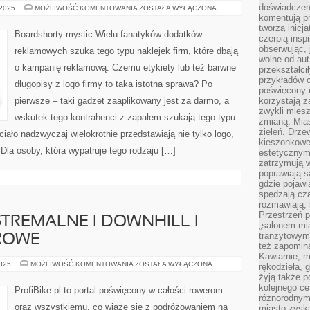
doświadczen
BOARDSHORTY
 2025
MOŻLIWOŚĆ KOMENTOWANIA
ZOSTAŁA WYŁĄCZONA
SKLEP
komentują pr
tworzą inicj
Boardshorty mystic Wielu fanatyków dodatków
czerpią insp
obserwując, 
reklamowych szuka tego typu naklejek firm, które dbają
wolne od aut
o kampanię reklamową. Czemu etykiety lub też barwne
przekształci
przykładów 
długopisy z logo firmy to taka istotna sprawa? Po
poświęcony u
pierwsze – taki gadżet zaaplikowany jest za darmo, a
korzystają z
zwykli mies
wskutek tego kontrahenci z zapałem szukają tego typu
zmianą. Mias
zieleń. Drze
iało nadzwyczaj wielokrotnie przedstawiają nie tylko logo,
kieszonkowe 
Dla osoby, która wypatruje tego rodzaju […]
estetycznym
zatrzymują w
poprawiają 
gdzie pojawia
spędzają cza
rozmawiają, 
Przestrzeń p
REMALNE I DOWNHILL I
„salonem mia
tranzytowym
ROWE
też zapomina
Kawiarnie, m
KOLARSTWO
2025
MOŻLIWOŚĆ KOMENTOWANIA
ZOSTAŁA WYŁĄCZONA
rękodzieła, 
EKSTREMALNE
żyją także p
I
DOWNHILL
kolejnego c
ProfiBike.pl to portal poświęcony w całości rowerom
I
różnorodnym
KOLARSTWO
oraz wszystkiemu, co wiąże się z podróżowaniem na
miasto zysku
TOROWE