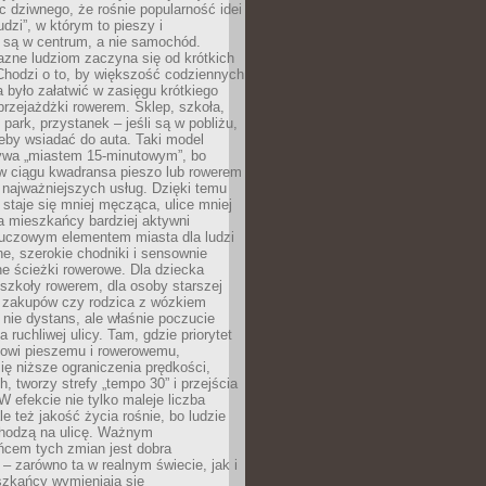
ic dziwnego, że rośnie popularność idei
udzi”, w którym to pieszy i
 są w centrum, a nie samochód.
azne ludziom zaczyna się od krótkich
Chodzi o to, by większość codziennych
było załatwić w zasięgu krótkiego
przejażdżki rowerem. Sklep, szkoła,
 park, przystanek – jeśli są w pobliżu,
eby wsiadać do auta. Taki model
wa „miastem 15-minutowym”, bo
 w ciągu kwadransa pieszo lub rowerem
najważniejszych usług. Dzięki temu
staje się mniej męcząca, ulice mniej
a mieszkańcy bardziej aktywni
Kluczowym elementem miasta dla ludzi
e, szerokie chodniki i sensownie
e ścieżki rowerowe. Dla dziecka
szkoły rowerem, dla osoby starszej
z zakupów czy rodzica z wózkiem
 nie dystans, ale właśnie poczucie
 ruchliwej ulicy. Tam, gdzie priorytet
howi pieszemu i rowerowemu,
ę niższe ograniczenia prędkości,
h, tworzy strefy „tempo 30” i przejścia
W efekcie nie tylko maleje liczba
e też jakość życia rośnie, bo ludzie
chodzą na ulicę. Ważnym
ńcem tych zmian jest dobra
– zarówno ta w realnym świecie, jak i
szkańcy wymieniają się