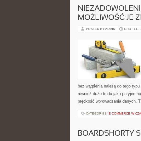
NIEZADOWOLENIE
MOŻLIWOŚĆ JE Z
POSTED BY ADMIN
GRU - 14 -
bez wątpienia należą do tego typu
również dużo trudu jak i przyjem
prędkość wprowadzania danych. T
CATEGORIES:
E-COMMERCE W CZ
BOARDSHORTY S