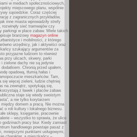
iami w mediach społecznościowych,
ojekty miejscowego planu, wspólnie
atywy sąsiedzkie. Coraz częściej
irację z zagranicznych przykładów,
jak inne miasta wprowadziły strefy
, rozwinęły sieć tramwajów czy
ły parkingi w place zabaw. Wiele takich
opisuje branżowy
magazyn online
rbanistyce i mobilności, z którego
arówno urzędnicy, jak i aktywiści oraz
zkańcy szukający argumentów za
to przyjazne ludziom to również
wa przy ulicach, skwery, parki
i zielone dachy nie są jedynie
 dodatkiem. Chronią przed upałem,
odę opadową, tłumią hałas i
samopoczucie mieszkańców. Tam,
 się więcej zieleni, ludzie chętniej
s na zewnątrz, spotykają się,
korzystają z ławek i placów zabaw.
ubliczna staje się wtedy swoistym
sta”, a nie tylko korytarzem
 między domem a pracą. Nie można
ć o roli kultury i lokalnego biznesu.
ałe sklepy, księgarnie, pracownie
galerie – wszystko to sprawia, że ulice
o godzinach pracy biur. Kiedy zamiast
entrum handlowego powstaje pasaż z
i, mniejszymi punktami usługowymi,
je charakter, a mieszkańcy –