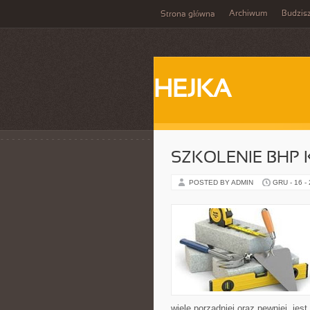
Archiwum
Budzis
Strona główna
HEJKA
SZKOLENIE BHP
POSTED BY ADMIN
GRU - 16 -
wiele porządniej oraz pewniej, jest