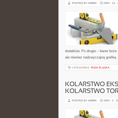
POSTED BY ADMIN
GRU - 13 -
dodatków. Po drugie – baner boże c
ale również nadzwyczajną grafikę. 
CATEGORIES:
RUDA ŚLĄSKA
KOLARSTWO EKST
KOLARSTWO TO
POSTED BY ADMIN
GRU - 2 - 