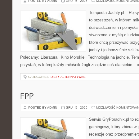
POSTED BY ADMIN
GRU - 5 - 2025
MOŻLIWOŚĆ KOMENTOWAN
Tempesta-Jachty.pl – Rejsy
to przestrzeń, w którym mi
doświadczeniem i pomysłami
stworzona z myślą o ludzia
które chcą przeżywać przy
jachty i jednocześnie szlif
Polecamy: Literatura i Kino Morskie i Technologia na jachcie. Tem
przystań, w której każdy miłośnik żagli znajdzie coś dla siebie – 
CATEGORIES:
DIETY ALTERNATYWNE
FPP
POSTED BY ADMIN
GRU - 5 - 2025
MOŻLIWOŚĆ KOMENTOWAN
Serwis GryPoradnik.pl to r
gamingowy, który zbiera w 
recenzje oraz przedpremier