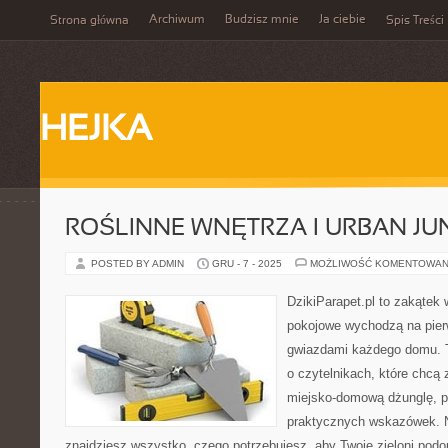
Archiwum
Budzisz mnie
Ja ciebie
Strona główna
Spis Treści
HEJKA
ROŚLINNE WNĘTRZA I URBAN JU
POSTED BY ADMIN
GRU - 7 - 2025
MOŻLIWOŚĆ KOMENTOWAN
DzikiParapet.pl to zakątek 
pokojowe wychodzą na pierw
gwiazdami każdego domu. T
o czytelnikach, które chcą
miejsko-domową dżunglę, pe
praktycznych wskazówek. N
znajdziesz wszystko, czego potrzebujesz, aby Twoje zieloni podop