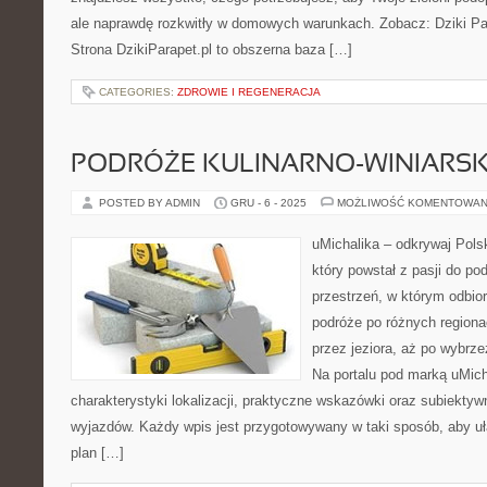
ale naprawdę rozkwitły w domowych warunkach. Zobacz: Dziki P
Strona DzikiParapet.pl to obszerna baza […]
CATEGORIES:
ZDROWIE I REGENERACJA
PODRÓŻE KULINARNO-WINIARSK
POSTED BY ADMIN
GRU - 6 - 2025
MOŻLIWOŚĆ KOMENTOWAN
uMichalika – odkrywaj Pols
który powstał z pasji do po
przestrzeń, w którym odbio
podróże po różnych regiona
przez jeziora, aż po wybrz
Na portalu pod marką uMic
charakterystyki lokalizacji, praktyczne wskazówki oraz subiektyw
wyjazdów. Każdy wpis jest przygotowywany w taki sposób, aby uła
plan […]