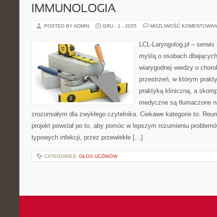
IMMUNOLOGIA
POSTED BY ADMIN
GRU - 1 - 2025
MOŻLIWOŚĆ KOMENTOWAN
LCL-Laryngolog.pl – serwi
myślą o osobach dbających 
wiarygodnej wiedzy o choro
przestrzeń, w którym prakt
praktyką kliniczną, a skom
medyczne są tłumaczone n
zrozumiałym dla zwykłego czytelnika. Ciekawe kategorie to: Reum
projekt powstał po to, aby pomóc w lepszym rozumieniu problemó
typowych infekcji, przez przewlekłe […]
CATEGORIES:
GŁOS UCZNIÓW