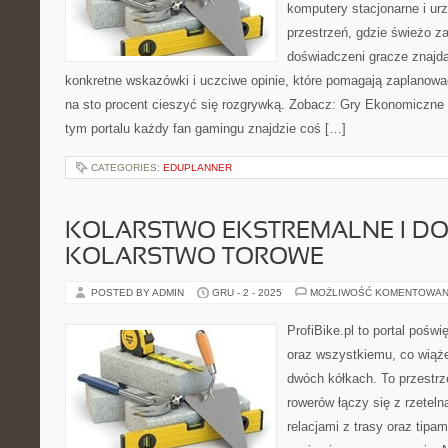
komputery stacjonarne i ur
przestrzeń, gdzie świeżo z
doświadczeni gracze znajdą
konkretne wskazówki i uczciwe opinie, które pomagają zaplanowa
na sto procent cieszyć się rozgrywką. Zobacz: Gry Ekonomiczne i
tym portalu każdy fan gamingu znajdzie coś […]
CATEGORIES:
EDUPLANNER
KOLARSTWO EKSTREMALNE I DO
KOLARSTWO TOROWE
POSTED BY ADMIN
GRU - 2 - 2025
MOŻLIWOŚĆ KOMENTOWAN
ProfiBike.pl to portal pośw
oraz wszystkiemu, co wiąż
dwóch kółkach. To przestrz
rowerów łączy się z rzeteln
relacjami z trasy oraz tipa