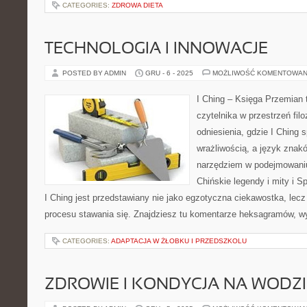
CATEGORIES:
ZDROWA DIETA
TECHNOLOGIA I INNOWACJE
POSTED BY ADMIN
GRU - 6 - 2025
MOŻLIWOŚĆ KOMENTOWAN
I Ching – Księga Przemian t
czytelnika w przestrzeń filo
odniesienia, gdzie I Ching 
wrażliwością, a język znak
narzędziem w podejmowani
Chińskie legendy i mity i Sp
I Ching jest przedstawiany nie jako egzotyczna ciekawostka, lec
procesu stawania się. Znajdziesz tu komentarze heksagramów, wy
CATEGORIES:
ADAPTACJA W ŻŁOBKU I PRZEDSZKOLU
ZDROWIE I KONDYCJA NA WODZI