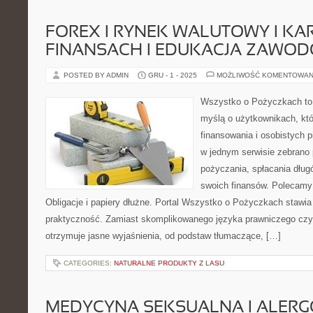
FOREX I RYNEK WALUTOWY I KA
FINANSACH I EDUKACJA ZAWO
POSTED BY ADMIN
GRU - 1 - 2025
MOŻLIWOŚĆ KOMENTOWAN
Wszystko o Pożyczkach to s
myślą o użytkownikach, któ
finansowania i osobistych p
w jednym serwisie zebrano
pożyczania, spłacania dług
swoich finansów. Polecamy: 
Obligacje i papiery dłużne. Portal Wszystko o Pożyczkach stawia
praktyczność. Zamiast skomplikowanego języka prawniczego cz
otrzymuje jasne wyjaśnienia, od podstaw tłumaczące, […]
CATEGORIES:
NATURALNE PRODUKTY Z LASU
MEDYCYNA SEKSUALNA I ALERGO