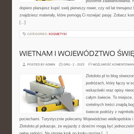
poziomie zaawansowania. N
dopiero planujesz kupić swój pierwszy rower, czy od lat trenujesz 
znajdziesz materiały, które pomogą Ci rozwijać pasję. Zobacz ko
[…]
CATEGORIES:
KOSMETYKI
WIETNAM I WOJEWÓDZTWO ŚWI
POSTED BY ADMIN
GRU - 2 - 2025
MOŻLIWOŚĆ KOMENTOWAN
Zlotoloto.pl to blog stworz
podróżach, który łączy w so
wskazówki oraz opisy nieoc
całym świecie. To miejsce,
rzetelnych treści znajdą bog
świecie podróży z najmłods
pociechami. Turystycznie polecamy Województwo wielkopolskie i 
Zlotoloto.pl pokazuje, że wyjazdy z dziećmi mogą być jednocześn
pełne radości. Na stronie krok po kroku można […]