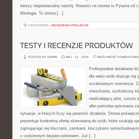
tworzy niepowtarzalny nastrój. Nowości na stronie to Pytania od c
Mitologia. To strona […]
CATEGORIES:
URZĄDZENIA PRALNICZE
TESTY I RECENZJE PRODUKTÓW
POSTED BY ADMIN
MAJ - 21 - 2026
MOŻLIWOŚĆ KOMENTOWA
Profesjonalne dorabianie kl
dla wielu osób okazuje się 
oczekiwanym momencie. Zg
mieszkania, uszkodzony k
niedziałający pilot, zużyt
albo potrzeba wykonania z
sytuacje, w których liczy się pewność działania. Strona poświęco
prezentuje konkretną ofertę skierowaną do osób, które szukają 
zajmującego się kluczami, zamkami, kluczykami samochodowymi
z codziennym bezpieczeństwem. Już […]