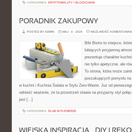
CATEGORIES:
KRYPTOWALUTY I BLOCKCHAIN
PORADNIK ZAKUPOWY
POSTED BY ADMIN
MAJ - 4 - 2026
MOŻLIWOŚĆ KOMENTOWAN
Bibi Bistro to miejsce, któ
lubiących przyjemną atmosf
prezentuje charakter kuchni
nie tylko apetyczne, ale r
To strona, która może zaint
poszukujących pomysłu na 
w kuchni i Kuchnia Świata w Stylu Zero-Waste. Już od pierwszeg
odnieść wrażenie, że ta przestrzeń stawia na przyjazny styl połą
jest […]
CATEGORIES:
ŚLUB W PLENERZE
WIEJSKA INSPIRACJA – DIY I RĘK