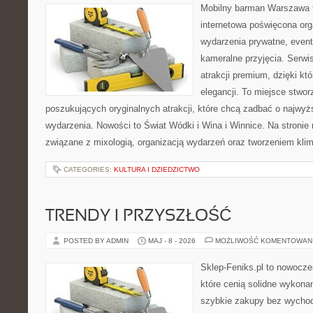
Mobilny barman Warszawa 
internetowa poświęcona orga
wydarzenia prywatne, event
kameralne przyjęcia. Serwis
atrakcji premium, dzięki k
elegancji. To miejsce stwor
poszukujących oryginalnych atrakcji, które chcą zadbać o najw
wydarzenia. Nowości to Świat Wódki i Wina i Winnice. Na stronie
związane z mixologią, organizacją wydarzeń oraz tworzeniem kli
CATEGORIES:
KULTURA I DZIEDZICTWO
TRENDY I PRZYSZŁOŚĆ
POSTED BY ADMIN
MAJ - 8 - 2026
MOŻLIWOŚĆ KOMENTOWAN
Sklep-Feniks.pl to nowocze
które cenią solidne wykonan
szybkie zakupy bez wychod