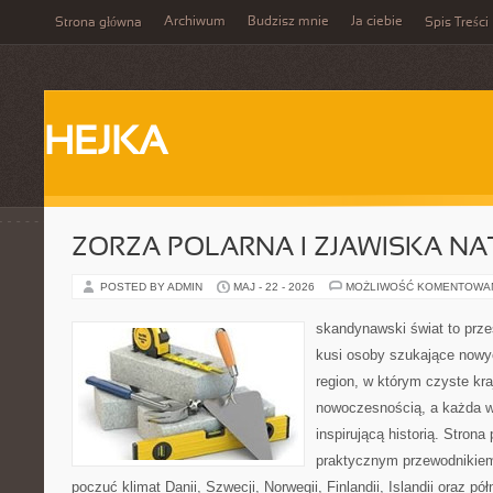
Archiwum
Budzisz mnie
Ja ciebie
Strona główna
Spis Treści
HEJKA
ZORZA POLARNA I ZJAWISKA NA
POSTED BY ADMIN
MAJ - 22 - 2026
MOŻLIWOŚĆ KOMENTOWA
skandynawski świat to prze
kusi osoby szukające nowy
region, w którym czyste kra
nowoczesnością, a każda w
inspirującą historią. Strona
praktycznym przewodnikiem
poczuć klimat Danii, Szwecji, Norwegii, Finlandii, Islandii oraz p