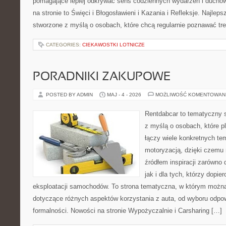
pomagające lepiej odkrywać sens codziennych wydarzeń i ducho
na stronie to Święci i Błogosławieni i Kazania i Refleksje. Najlep
stworzone z myślą o osobach, które chcą regularnie poznawać tre
CATEGORIES:
CIEKAWOSTKI LOTNICZE
PORADNIKI ZAKUPOWE
POSTED BY ADMIN
MAJ - 4 - 2026
MOŻLIWOŚĆ KOMENTOWAN
Rentdabcar to tematyczny s
z myślą o osobach, które p
łączy wiele konkretnych t
motoryzacją, dzięki czem
źródłem inspiracji zarówno 
jak i dla tych, którzy dopie
eksploatacji samochodów. To strona tematyczna, w którym możn
dotyczące różnych aspektów korzystania z auta, od wyboru odpo
formalności. Nowości na stronie Wypożyczalnie i Carsharing […]