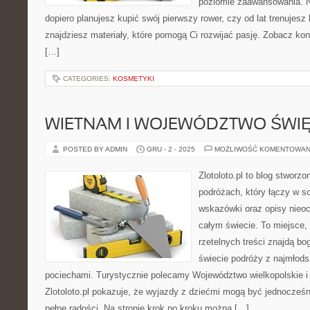
poziomie zaawansowania. N
dopiero planujesz kupić swój pierwszy rower, czy od lat trenujesz 
znajdziesz materiały, które pomogą Ci rozwijać pasję. Zobacz ko
[…]
CATEGORIES:
KOSMETYKI
WIETNAM I WOJEWÓDZTWO ŚWI
POSTED BY ADMIN
GRU - 2 - 2025
MOŻLIWOŚĆ KOMENTOWAN
Zlotoloto.pl to blog stworz
podróżach, który łączy w so
wskazówki oraz opisy nieoc
całym świecie. To miejsce,
rzetelnych treści znajdą bog
świecie podróży z najmłods
pociechami. Turystycznie polecamy Województwo wielkopolskie i 
Zlotoloto.pl pokazuje, że wyjazdy z dziećmi mogą być jednocześn
pełne radości. Na stronie krok po kroku można […]