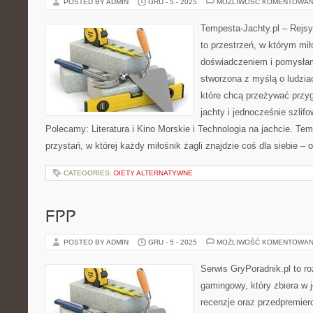
POSTED BY ADMIN
GRU - 5 - 2025
MOŻLIWOŚĆ KOMENTOWAN
Tempesta-Jachty.pl – Rejsy
to przestrzeń, w którym mi
doświadczeniem i pomysłami
stworzona z myślą o ludzia
które chcą przeżywać przy
jachty i jednocześnie szlif
Polecamy: Literatura i Kino Morskie i Technologia na jachcie. Tem
przystań, w której każdy miłośnik żagli znajdzie coś dla siebie – 
CATEGORIES:
DIETY ALTERNATYWNE
FPP
POSTED BY ADMIN
GRU - 5 - 2025
MOŻLIWOŚĆ KOMENTOWAN
Serwis GryPoradnik.pl to r
gamingowy, który zbiera w 
recenzje oraz przedpremier