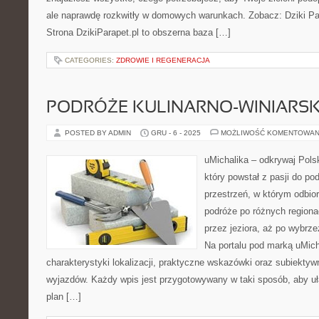
ale naprawdę rozkwitły w domowych warunkach. Zobacz: Dziki P
Strona DzikiParapet.pl to obszerna baza […]
CATEGORIES:
ZDROWIE I REGENERACJA
PODRÓŻE KULINARNO-WINIARSK
POSTED BY ADMIN
GRU - 6 - 2025
MOŻLIWOŚĆ KOMENTOWAN
uMichalika – odkrywaj Pols
który powstał z pasji do po
przestrzeń, w którym odbio
podróże po różnych regiona
przez jeziora, aż po wybrz
Na portalu pod marką uMic
charakterystyki lokalizacji, praktyczne wskazówki oraz subiektyw
wyjazdów. Każdy wpis jest przygotowywany w taki sposób, aby uła
plan […]