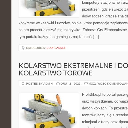
komputery stacjonarne i ur
przestrzeń, gdzie świeżo z
doświadczeni gracze znajdą
konkretne wskazówki i uczciwe opinie, które pomagają zaplanowa
na sto procent cieszyć się rozgrywką. Zobacz: Gry Ekonomiczne i
tym portalu każdy fan gamingu znajdzie coś […]
CATEGORIES:
EDUPLANNER
KOLARSTWO EKSTREMALNE I DO
KOLARSTWO TOROWE
POSTED BY ADMIN
GRU - 2 - 2025
MOŻLIWOŚĆ KOMENTOWAN
ProfiBike.pl to portal pośw
oraz wszystkiemu, co wiąż
dwóch kółkach. To przestrz
rowerów łączy się z rzeteln
relacjami z trasy oraz tipa