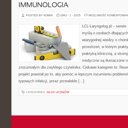
IMMUNOLOGIA
POSTED BY ADMIN
GRU - 1 - 2025
MOŻLIWOŚĆ KOMENTOWAN
LCL-Laryngolog.pl – serwi
myślą o osobach dbających 
wiarygodnej wiedzy o choro
przestrzeń, w którym prakt
praktyką kliniczną, a skom
medyczne są tłumaczone n
zrozumiałym dla zwykłego czytelnika. Ciekawe kategorie to: Reum
projekt powstał po to, aby pomóc w lepszym rozumieniu problemó
typowych infekcji, przez przewlekłe […]
CATEGORIES:
GŁOS UCZNIÓW