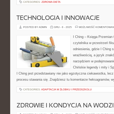
CATEGORIES:
ZDROWA DIETA
TECHNOLOGIA I INNOWACJE
POSTED BY ADMIN
GRU - 6 - 2025
MOŻLIWOŚĆ KOMENTOWAN
I Ching – Księga Przemian t
czytelnika w przestrzeń filo
odniesienia, gdzie I Ching 
wrażliwością, a język znak
narzędziem w podejmowani
Chińskie legendy i mity i Sp
I Ching jest przedstawiany nie jako egzotyczna ciekawostka, lec
procesu stawania się. Znajdziesz tu komentarze heksagramów, wy
CATEGORIES:
ADAPTACJA W ŻŁOBKU I PRZEDSZKOLU
ZDROWIE I KONDYCJA NA WODZI