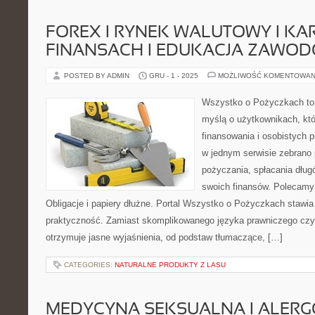
FOREX I RYNEK WALUTOWY I KA
FINANSACH I EDUKACJA ZAWO
POSTED BY ADMIN
GRU - 1 - 2025
MOŻLIWOŚĆ KOMENTOWAN
Wszystko o Pożyczkach to s
myślą o użytkownikach, któ
finansowania i osobistych p
w jednym serwisie zebrano
pożyczania, spłacania dług
swoich finansów. Polecamy: 
Obligacje i papiery dłużne. Portal Wszystko o Pożyczkach stawia
praktyczność. Zamiast skomplikowanego języka prawniczego cz
otrzymuje jasne wyjaśnienia, od podstaw tłumaczące, […]
CATEGORIES:
NATURALNE PRODUKTY Z LASU
MEDYCYNA SEKSUALNA I ALERGO