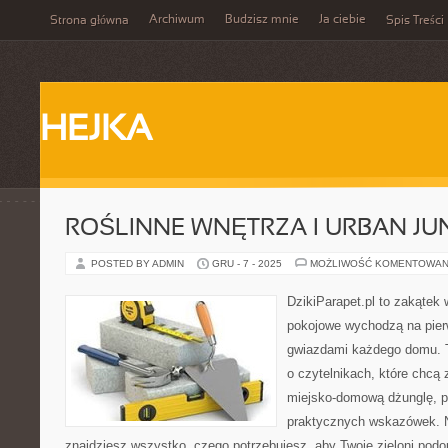
Archiwum
Budzisz mnie
Ja ciebie
Strona główna
Spis Treści
HEJKA
ROŚLINNE WNĘTRZA I URBAN JU
POSTED BY ADMIN
GRU - 7 - 2025
MOŻLIWOŚĆ KOMENTOWAN
DzikiParapet.pl to zakątek 
pokojowe wychodzą na pierw
gwiazdami każdego domu. T
o czytelnikach, które chcą
miejsko-domową dżunglę, pe
praktycznych wskazówek. N
znajdziesz wszystko, czego potrzebujesz, aby Twoje zieloni podop