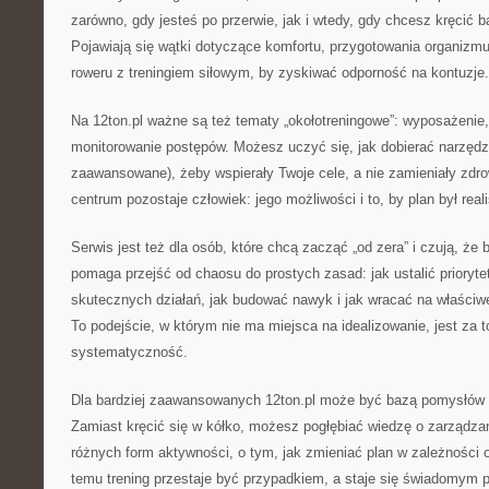
zarówno, gdy jesteś po przerwie, jak i wtedy, gdy chcesz kręcić ba
Pojawiają się wątki dotyczące komfortu, przygotowania organizm
roweru z treningiem siłowym, by zyskiwać odporność na kontuzje.
Na 12ton.pl ważne są też tematy „okołotreningowe”: wyposażenie,
monitorowanie postępów. Możesz uczyć się, jak dobierać narzędzi
zaawansowane), żeby wspierały Twoje cele, a nie zamieniały zdro
centrum pozostaje człowiek: jego możliwości i to, by plan był real
Serwis jest też dla osób, które chcą zacząć „od zera” i czują, że 
pomaga przejść od chaosu do prostych zasad: jak ustalić prioryt
skutecznych działań, jak budować nawyk i jak wracać na właściw
To podejście, w którym nie ma miejsca na idealizowanie, jest za 
systematyczność.
Dla bardziej zaawansowanych 12ton.pl może być bazą pomysłów 
Zamiast kręcić się w kółko, możesz pogłębiać wiedzę o zarządzan
różnych form aktywności, o tym, jak zmieniać plan w zależności
temu trening przestaje być przypadkiem, a staje się świadomym 