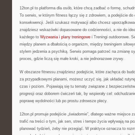
12ton.pl to platforma dla osób, które chcą zadbać o formę, schud
To serwis, w którym fitness łączy się z zdrowiem, a podejście do 
konsekwencji. Jeśli szukasz motywacji albo chcesz uporządkować
znajdziesz wskazówki dopasowane do codzienności, a nie do ideał
każdego to
Wyzwania i plany treningowe
i Treningi outdoorowe. S
między planem a dbałością o organizm, między treningiem siłowy
stylem jedzenia a psychiką. Serwis pomaga patrzeć na zmianę syl
proces, gdzie liczą się małe kroki, a nie jednorazowe zrywy.
W obszarze fitnessu znajdziesz podejście, które zachęca do bud
za przypadkowymi planami, możesz uczyć się, jak układać rutyn
czas i poziom. Pojawiają się tu tematy związane z bezpieczeńs
progresji oraz doborem ćwiczeń tak, by wspierały cel: odchudzani
poprawę wydolności lub po prostu zdrowsze plecy.
12ton.pl promuje podejście „świadomie”, dlatego ważne miejsce
trafić na treści o tym, jak sen, stres i tempo życia wpływają na po
planować tydzień, żeby nie przegiąć. W praktyce oznacza to roz