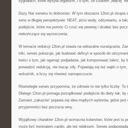
sygnałach, które wysyła organizm, i o tym, że czasem „więcej” nie
Duży filar serwisu to dobrostan. W tym obszarze 12ton.pl skupia 
sens w długiej perspektywie: NEAT, piciu wody, odżywianiu, a tak
podejście, które ma pomóc Ci czuć się pewniej i działać bez pocz
niekończące się wyrzeczenia.
W temacie redukcji 12ton.pl stawia na wdrażalne rozwiązania. Z
triki, serwis pokazuje, jak budować deficyt w sposób do utrzyma
treści o tym, jak ogarnąć podjadanie, jak komponować talerz, by 
prowadzić redukcję, nie tracąc siły. Pojawiają się też wątki o tym
wskaźnik, a liczy się również samopoczucie.
Równolegle serwis przypomina, że zdrowie to nie tylko liczby. To 
Dlatego 12ton.pl pomaga porządkować podejście do diety tak, by 
Zamiast „zakazów” pojawia się idea mądrych wyborów, gdzie jest
przyjemności bez poczucia winy.
Wyjątkowy charakter 12ton.pl wzmacnia kolarstwo, które jest tu 
może być treningiem cardio, ale też relaksem. Serwis podpowiada