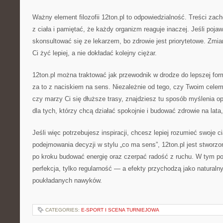
Ważny element filozofii 12ton.pl to odpowiedzialność. Treści zac
z ciała i pamiętać, że każdy organizm reaguje inaczej. Jeśli pojawi
skonsultować się ze lekarzem, bo zdrowie jest priorytetowe. Zmi
Ci żyć lepiej, a nie dokładać kolejny ciężar.
12ton.pl można traktować jak przewodnik w drodze do lepszej fo
za to z naciskiem na sens. Niezależnie od tego, czy Twoim cele
czy marzy Ci się dłuższe trasy, znajdziesz tu sposób myślenia o
dla tych, którzy chcą działać spokojnie i budować zdrowie na lata,
Jeśli więc potrzebujesz inspiracji, chcesz lepiej rozumieć swoje ci
podejmowania decyzji w stylu „co ma sens”, 12ton.pl jest stworzo
po kroku budować energię oraz czerpać radość z ruchu. W tym pod
perfekcja, tylko regularność — a efekty przychodzą jako naturalny
poukładanych nawyków.
CATEGORIES:
E-SPORT I SCENA TURNIEJOWA