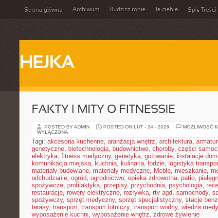
Archiwum
Budzisz mnie
Ja ciebie
Strona główna
Spis Treści
HEJKA
FAKTY I MITY O FITNESSIE
POSTED BY ADMIN
POSTED ON LUT - 24 - 2026
MOŻLIWOŚĆ 
WYŁĄCZONA
Tagi:
akcesoria kuchenne
,
aranżacja wnętrz
,
architektura
,
armatur
genetyczne
,
biotechnologia
,
budownictwo
,
choroby
,
części samo
elektryka
,
fitness medyczny
,
genetyka
,
gotowanie
,
instalacje do
komunikacja miejska
,
kuchnia
,
kulinaria
,
łodzie
,
logistyka transpo
materiały budowlane
,
materiały medyczne
,
Meble
,
mieszkanie
,
mo
odchudzanie
,
ogród
,
ogrodnictwo
,
opieka zdrowotna
,
patio
,
pielęgn
spożywcze
,
profilaktyka
,
przepisy
,
przychodnia
,
psychologia
,
rece
restauracje
,
rowery elektryczne
,
rozrywka
,
rtv agd
,
samochody
,
s
spożywczy
,
sprzęt medyczny
,
sprzęt specjalistyczny
,
stacje ben
tarasy
,
transport
,
transport lotniczy
,
transport wodny
,
wiedza med
wyposażenie kuchni
,
wyposażenie wnętrz
,
zdrowe żywienie