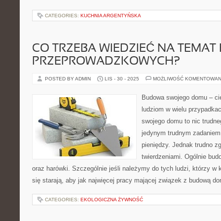
CATEGORIES:
KUCHNIA ARGENTYŃSKA
CO TRZEBA WIEDZIEĆ NA TEMAT 
PRZEPROWADZKOWYCH?
POSTED BY ADMIN
LIS - 30 - 2025
MOŻLIWOŚĆ KOMENTOWAN
Budowa swojego domu – cię
ludziom w wielu przypadkac
swojego domu to nic trudne
jedynym trudnym zadaniem 
pieniędzy. Jednak trudno zg
twierdzeniami. Ogólnie bu
oraz harówki. Szczególnie jeśli należymy do tych ludzi, którzy 
się starają, aby jak najwięcej pracy mającej związek z budową 
CATEGORIES:
EKOLOGICZNA ŻYWNOŚĆ