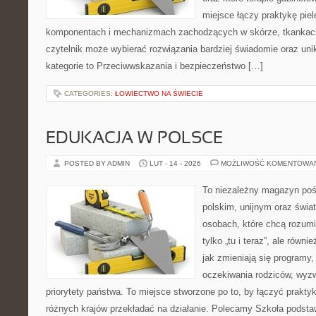
miejsce łączy praktykę pie
komponentach i mechanizmach zachodzących w skórze, tkankach 
czytelnik może wybierać rozwiązania bardziej świadomie oraz uni
kategorie to Przeciwwskazania i bezpieczeństwo […]
CATEGORIES:
ŁOWIECTWO NA ŚWIECIE
EDUKACJA W POLSCE
POSTED BY ADMIN
LUT - 14 - 2026
MOŻLIWOŚĆ KOMENTOWA
To niezależny magazyn poś
polskim, unijnym oraz świ
osobach, które chcą rozumie
tylko „tu i teraz”, ale równ
jak zmieniają się programy,
oczekiwania rodziców, wyz
priorytety państwa. To miejsce stworzone po to, by łączyć praktykę
różnych krajów przekładać na działanie. Polecamy Szkoła podst