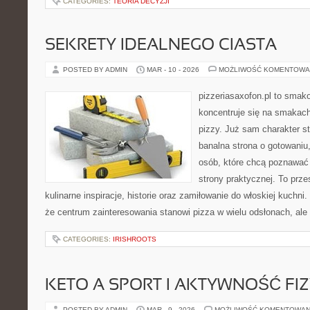
CATEGORIES:
TEORIA DECYZJI
SEKRETY IDEALNEGO CIASTA
POSTED BY ADMIN
MAR - 10 - 2026
MOŻLIWOŚĆ KOMENTOWA
pizzeriasaxofon.pl to smakow
koncentruje się na smakach 
pizzy. Już sam charakter st
banalna strona o gotowaniu
osób, które chcą poznawać 
strony praktycznej. To prze
kulinarne inspiracje, historie oraz zamiłowanie do włoskiej kuchni
że centrum zainteresowania stanowi pizza w wielu odsłonach, ale 
CATEGORIES:
IRISHROOTS
KETO A SPORT I AKTYWNOŚĆ FI
POSTED BY ADMIN
MAR - 9 - 2026
MOŻLIWOŚĆ KOMENTOWAN