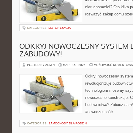
nieruchomości? Oto kilka 
rozważyć zakup domu szer
CATEGORIES:
MOTORYZACJA
ODKRYJ NOWOCZESNY SYSTEM L
ZABUDOWY!
POSTED BY ADMIN
MAR - 15 - 2025
MOŻLIWOŚĆ KOMENTOWA
Odkryj nowoczesny system 
rewolucjonizuje budownictw
technologiom możemy szyb
nowoczesne konstrukcje. Cz
budownictwa? Zobacz sam!
#nowoczesność
CATEGORIES:
SAMOCHODY DLA RODZIN