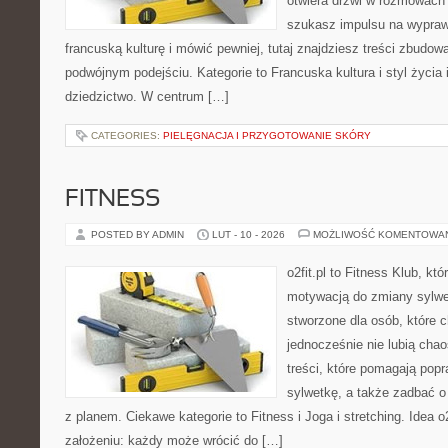
otwiera drzwi w rozmowach
szukasz impulsu na wypraw
francuską kulturę i mówić pewniej, tutaj znajdziesz treści zbudo
podwójnym podejściu. Kategorie to Francuska kultura i styl życia i
dziedzictwo. W centrum […]
CATEGORIES:
PIELĘGNACJA I PRZYGOTOWANIE SKÓRY
FITNESS
POSTED BY ADMIN
LUT - 10 - 2026
MOŻLIWOŚĆ KOMENTOWA
o2fit.pl to Fitness Klub, kt
motywacją do zmiany sylwetk
stworzone dla osób, które 
jednocześnie nie lubią chao
treści, które pomagają pop
sylwetkę, a także zadbać o 
z planem. Ciekawe kategorie to Fitness i Joga i stretching. Idea o2
założeniu: każdy może wrócić do […]