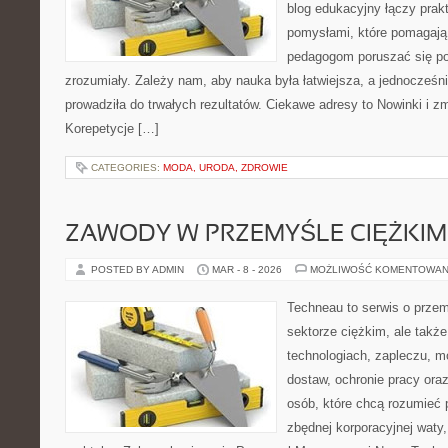
blog edukacyjny łączy pra
pomysłami, które pomagają
pedagogom poruszać się po
zrozumiały. Zależy nam, aby nauka była łatwiejsza, a jednocześni
prowadziła do trwałych rezultatów. Ciekawe adresy to Nowinki i zm
Korepetycje […]
CATEGORIES:
MODA, URODA, ZDROWIE
ZAWODY W PRZEMYŚLE CIĘŻKIM
POSTED BY ADMIN
MAR - 8 - 2026
MOŻLIWOŚĆ KOMENTOWAN
Techneau to serwis o prze
sektorze ciężkim, ale takż
technologiach, zapleczu, m
dostaw, ochronie pracy oraz
osób, które chcą rozumieć
zbędnej korporacyjnej waty,