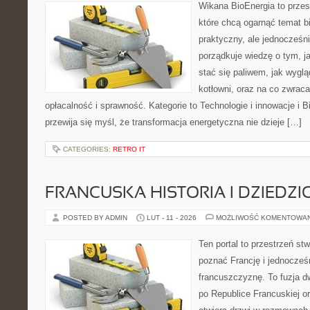
Wikana BioEnergia to przes
które chcą ogarnąć temat b
praktyczny, ale jednocześni
porządkuje wiedzę o tym, j
stać się paliwem, jak wyglą
kotłowni, oraz na co zwrac
opłacalność i sprawność. Kategorie to Technologie i innowacje i B
przewija się myśl, że transformacja energetyczna nie dzieje […]
CATEGORIES:
RETRO IT
FRANCUSKA HISTORIA I DZIEDZ
POSTED BY ADMIN
LUT - 11 - 2026
MOŻLIWOŚĆ KOMENTOWA
Ten portal to przestrzeń st
poznać Francję i jednocześ
francuszczyznę. To fuzja 
po Republice Francuskiej or