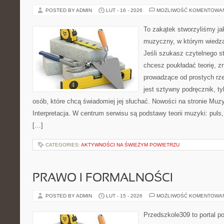
POSTED BY ADMIN
LUT - 16 - 2026
MOŻLIWOŚĆ KOMENTOWA
To zakątek stworzyliśmy ja
muzyczny, w którym wiedza
Jeśli szukasz czytelnego s
chcesz poukładać teorię, zn
prowadzące od prostych rze
jest sztywny podręcznik, t
osób, które chcą świadomiej jej słuchać. Nowości na stronie Muzy
Interpretacja. W centrum serwisu są podstawy teorii muzyki: puls
[…]
CATEGORIES:
AKTYWNOŚCI NA ŚWIEŻYM POWIETRZU
PRAWO I FORMALNOŚCI
POSTED BY ADMIN
LUT - 15 - 2026
MOŻLIWOŚĆ KOMENTOWA
Przedszkole309 to portal 