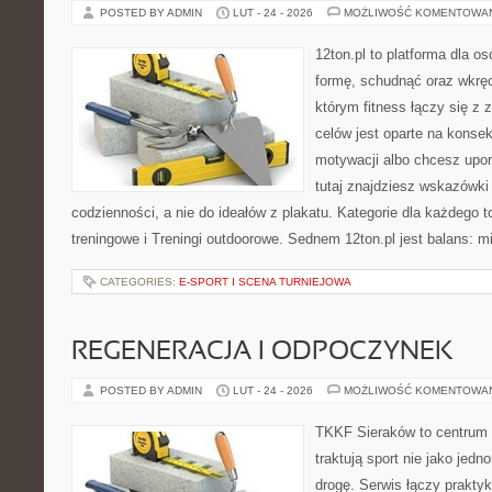
POSTED BY ADMIN
LUT - 24 - 2026
MOŻLIWOŚĆ KOMENTOWA
12ton.pl to platforma dla o
formę, schudnąć oraz wkręci
którym fitness łączy się z 
celów jest oparte na konsek
motywacji albo chcesz upo
tutaj znajdziesz wskazówk
codzienności, a nie do ideałów z plakatu. Kategorie dla każdego 
treningowe i Treningi outdoorowe. Sednem 12ton.pl jest balans: 
CATEGORIES:
E-SPORT I SCENA TURNIEJOWA
REGENERACJA I ODPOCZYNEK
POSTED BY ADMIN
LUT - 24 - 2026
MOŻLIWOŚĆ KOMENTOWA
TKKF Sieraków to centrum w
traktują sport nie jako jedn
drogę. Serwis łączy prakty