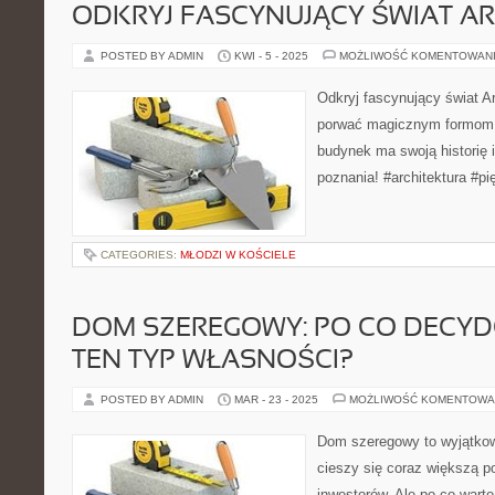
ODKRYJ FASCYNUJĄCY ŚWIAT A
POSTED BY ADMIN
KWI - 5 - 2025
MOŻLIWOŚĆ KOMENTOWAN
Odkryj fascynujący świat Ar
porwać magicznym formom i
budynek ma swoją historię i
poznania! #architektura #pi
CATEGORIES:
MŁODZI W KOŚCIELE
DOM SZEREGOWY: PO CO DECYD
TEN TYP WŁASNOŚCI?
POSTED BY ADMIN
MAR - 23 - 2025
MOŻLIWOŚĆ KOMENTOWA
Dom szeregowy to wyjątkow
cieszy się coraz większą p
inwestorów. Ale po co wart