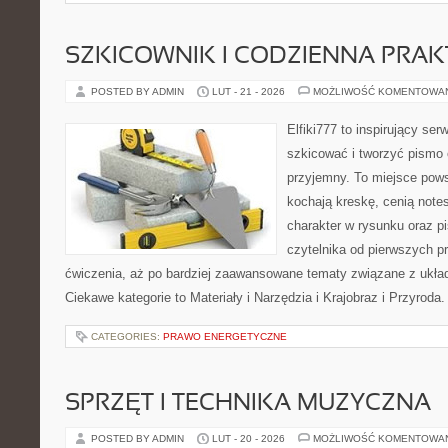
SZKICOWNIK I CODZIENNA PRA
POSTED BY ADMIN
LUT - 21 - 2026
MOŻLIWOŚĆ KOMENTOWA
Elfiki777 to inspirujący ser
szkicować i tworzyć pismo
przyjemny. To miejsce pows
kochają kreskę, cenią note
charakter w rysunku oraz p
czytelnika od pierwszych pr
ćwiczenia, aż po bardziej zaawansowane tematy związane z ukła
Ciekawe kategorie to Materiały i Narzędzia i Krajobraz i Przyroda
CATEGORIES:
PRAWO ENERGETYCZNE
SPRZĘT I TECHNIKA MUZYCZNA
POSTED BY ADMIN
LUT - 20 - 2026
MOŻLIWOŚĆ KOMENTOWA