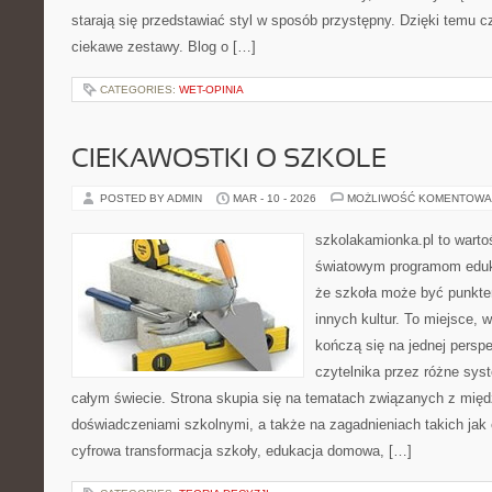
starają się przedstawiać styl w sposób przystępny. Dzięki temu 
ciekawe zestawy. Blog o […]
CATEGORIES:
WET-OPINIA
CIEKAWOSTKI O SZKOLE
POSTED BY ADMIN
MAR - 10 - 2026
MOŻLIWOŚĆ KOMENTOWA
szkolakamionka.pl to warto
światowym programom eduk
że szkoła może być punkte
innych kultur. To miejsce, 
kończą się na jednej persp
czytelnika przez różne sys
całym świecie. Strona skupia się na tematach związanych z mi
doświadczeniami szkolnymi, a także na zagadnieniach takich jak e
cyfrowa transformacja szkoły, edukacja domowa, […]