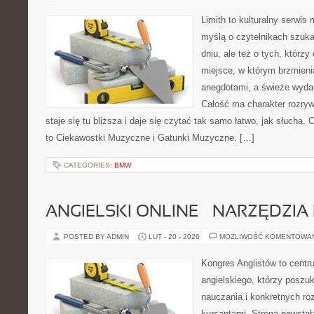
Limith to kulturalny serwis
myślą o czytelnikach szuka
dniu, ale też o tych, którzy
miejsce, w którym brzmieni
anegdotami, a świeże wydan
Całość ma charakter rozry
staje się tu bliższa i daje się czytać tak samo łatwo, jak słucha. 
to Ciekawostki Muzyczne i Gatunki Muzyczne. […]
CATEGORIES:
BMW
ANGIELSKI ONLINE – NARZĘDZIA 
POSTED BY ADMIN
LUT - 20 - 2026
MOŻLIWOŚĆ KOMENTOWA
Kongres Anglistów to cent
angielskiego, którzy poszuk
nauczania i konkretnych ro
kursantami. Strona powstał