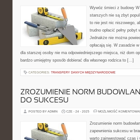
Wywóz śmieci z budowy W 
starszych nie są zbyt popul
to nie jest nic niszowego, a
trudno opłacić pełny pobyt
Jednakże nie można powiedz
opłacają się. W zasadzie w
dla starszej osoby nie ma odpowiedniejszego miejsca, niż dom o
bardzo umiejętny sposób dobierać dla własnego rodzica to […]
CATEGORIES:
TRANSFERY DANYCH MIĘDZYNARODOWE
ZROZUMIENIE NORM BUDOWLAN
DO SUKCESU
POSTED BY ADMIN
CZE - 24 - 2025
MOŻLIWOŚĆ KOMENTOWA
Zrozumienie norm budowlan
zapewnienia sukcesu w bran
warto zainwestować czas i 