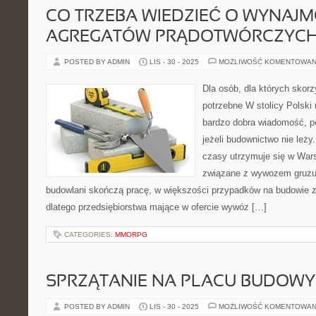
CO TRZEBA WIEDZIEĆ O WYNAJ
AGREGATÓW PRĄDOTWÓRCZYC
POSTED BY ADMIN
LIS - 30 - 2025
MOŻLIWOŚĆ KOMENTOWAN
Dla osób, dla których skorz
potrzebne W stolicy Polski 
bardzo dobra wiadomość, p
jeżeli budownictwo nie leży
czasy utrzymuje się w Wars
związane z wywozem gruzu
budowlani skończą pracę, w większości przypadków na budowie z
dlatego przedsiębiorstwa mające w ofercie wywóz […]
CATEGORIES:
MMORPG
SPRZĄTANIE NA PLACU BUDOWY
POSTED BY ADMIN
LIS - 30 - 2025
MOŻLIWOŚĆ KOMENTOWAN