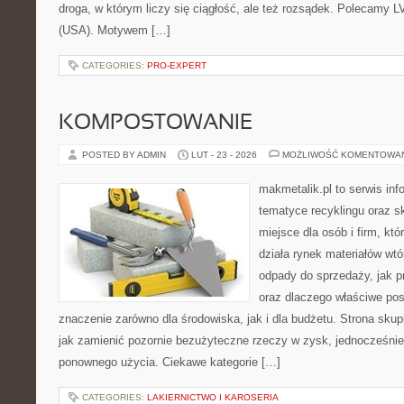
droga, w którym liczy się ciągłość, ale też rozsądek. Polecamy L
(USA). Motywem […]
CATEGORIES:
PRO-EXPERT
KOMPOSTOWANIE
POSTED BY ADMIN
LUT - 23 - 2026
MOŻLIWOŚĆ KOMENTOWA
makmetalik.pl to serwis in
tematyce recyklingu oraz 
miejsce dla osób i firm, któ
działa rynek materiałów wt
odpady do sprzedaży, jak p
oraz dlaczego właściwe po
znaczenie zarówno dla środowiska, jak i dla budżetu. Strona skup
jak zamienić pozornie bezużyteczne rzeczy w zysk, jednocześni
ponownego użycia. Ciekawe kategorie […]
CATEGORIES:
LAKIERNICTWO I KAROSERIA