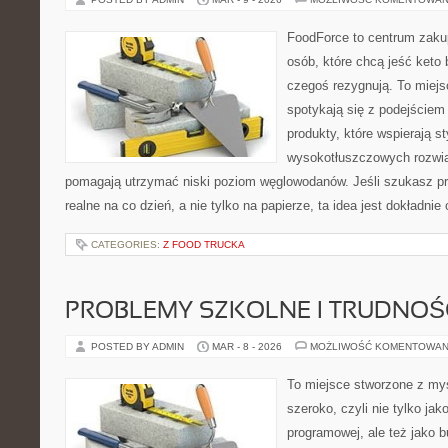
FoodForce to centrum zaku
osób, które chcą jeść keto 
czegoś rezygnują. To miej
spotykają się z podejście
produkty, które wspierają st
wysokotłuszczowych rozwią
pomagają utrzymać niski poziom węglowodanów. Jeśli szukasz prz
realne na co dzień, a nie tylko na papierze, ta idea jest dokładni
CATEGORIES:
Z FOOD TRUCKA
PROBLEMY SZKOLNE I TRUDNOŚ
POSTED BY ADMIN
MAR - 8 - 2026
MOŻLIWOŚĆ KOMENTOWAN
To miejsce stworzone z myś
szeroko, czyli nie tylko jak
programowej, ale też jako 