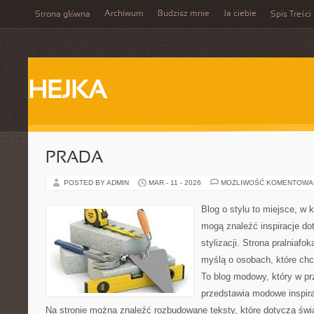
Archiwum
Budzisz mnie
Ja ciebie
Strona główna
Spis Treści
HEJKA
PRADA
POSTED BY ADMIN
MAR - 11 - 2026
MOŻLIWOŚĆ KOMENTOWA
Blog o stylu to miejsce, w k
mogą znaleźć inspiracje d
stylizacji. Strona pralniafo
myślą o osobach, które ch
To blog modowy, który w p
przedstawia modowe inspir
Na stronie można znaleźć rozbudowane teksty, które dotyczą świat