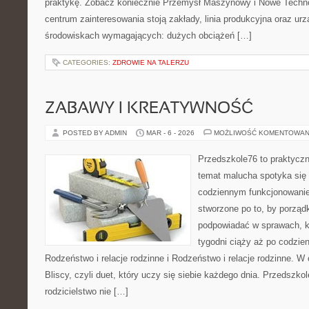
praktykę. Zobacz koniecznie Przemysł Maszynowy i Nowe Techno
centrum zainteresowania stoją zakłady, linia produkcyjna oraz urz
środowiskach wymagających: dużych obciążeń […]
CATEGORIES:
ZDROWIE NA TALERZU
ZABAWY I KREATYWNOŚĆ
POSTED BY ADMIN
MAR - 6 - 2026
MOŻLIWOŚĆ KOMENTOWAN
Przedszkole76 to praktyczn
temat malucha spotyka się 
codziennym funkcjonowani
stworzone po to, by porząd
podpowiadać w sprawach, kt
tygodni ciąży aż po codzie
Rodzeństwo i relacje rodzinne i Rodzeństwo i relacje rodzinne. W
Bliscy, czyli duet, który uczy się siebie każdego dnia. Przedszko
rodzicielstwo nie […]