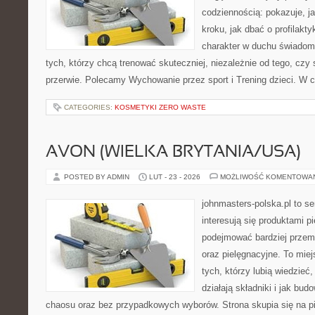
codziennością: pokazuje, j
kroku, jak dbać o profilakty
charakter w duchu świadomej
tych, którzy chcą trenować skuteczniej, niezależnie od tego, czy 
przerwie. Polecamy Wychowanie przez sport i Trening dzieci. W 
CATEGORIES:
KOSMETYKI ZERO WASTE
AVON (WIELKA BRYTANIA/USA)
POSTED BY ADMIN
LUT - 23 - 2026
MOŻLIWOŚĆ KOMENTOWA
johnmasters-polska.pl to se
interesują się produktami p
podejmować bardziej prze
oraz pielęgnacyjne. To mie
tych, którzy lubią wiedzieć,
działają składniki i jak bu
chaosu oraz bez przypadkowych wyborów. Strona skupia się na pi