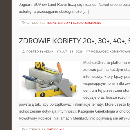
Jaguar i SUV-ów Land Rover liczą się niuanse. Nawet drobne obj
usterkę, a przeciąganie obsługi może […]
CATEGORIES:
IKONY, OBRAZY I SZTUKA SAKRALNA
ZDROWIE KOBIETY 20+, 30+, 40+, 
POSTED BY ADMIN
LUT - 18 - 2026
MOŻLIWOŚĆ KOMENTOWA
MediluxClinic to platforma 
zdrowiu pań na każdym etap
internetowy, który łączy pr
wspierającym tonem dla z
centrum tej przestrzeni sto
decyzje oraz lepsze rozumi
powstają tak, aby porządkować informacje tematy, które często 
jednocześnie dotykają intymności. Kategorie Ginekologia a chorob
Nowotwory kobiece. Na łamach MediluxClinic pojawiają się artyku
CATEGORIES:
WET-OPINIA