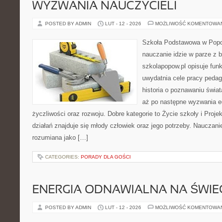
WYZWANIA NAUCZYCIELI
POSTED BY ADMIN
LUT - 12 - 2026
MOŻLIWOŚĆ KOMENTOWA
Szkoła Podstawowa w Popow
nauczanie idzie w parze z
szkolapopow.pl opisuje fun
uwydatnia cele pracy peda
historia o poznawaniu świat
aż po następne wyzwania e
życzliwości oraz rozwoju. Dobre kategorie to Życie szkoły i Proje
działań znajduje się młody człowiek oraz jego potrzeby. Nauczani
rozumiana jako […]
CATEGORIES:
PORADY DLA GOŚCI
ENERGIA ODNAWIALNA NA ŚWIE
POSTED BY ADMIN
LUT - 12 - 2026
MOŻLIWOŚĆ KOMENTOWA