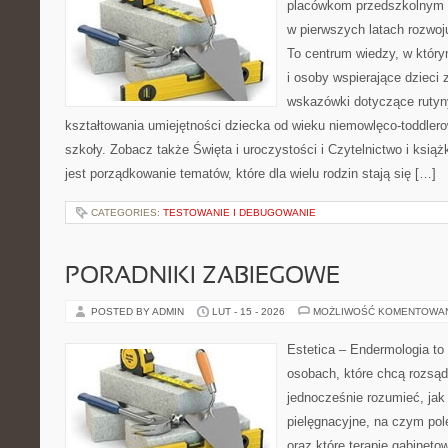
placówkom przedszkolnym o
w pierwszych latach rozwo
To centrum wiedzy, w któr
i osoby wspierające dzieci 
wskazówki dotyczące rutyn
kształtowania umiejętności dziecka od wieku niemowlęco-toddlero
szkoły. Zobacz także Święta i uroczystości i Czytelnictwo i książk
jest porządkowanie tematów, które dla wielu rodzin stają się […]
CATEGORIES:
TESTOWANIE I DEBUGOWANIE
PORADNIKI ZABIEGOWE
POSTED BY ADMIN
LUT - 15 - 2026
MOŻLIWOŚĆ KOMENTOWA
Estetica – Endermologia to
osobach, które chcą rozsąd
jednocześnie rozumieć, jak 
pielęgnacyjne, na czym po
oraz które terapie gabineto