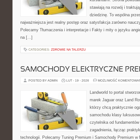
stawiają na rozwój i traktu
dziedzinę. To wspólna przest
najważniejsza jest realny postęp oraz satysfakcja zarówno nauczyc
Polecamy Tłumaczenia i interpretacje i Fakty i mity o języku angie
na […]
CATEGORIES:
ZDROWIE NA TALERZU
SAMOCHODY ELEKTRYCZNE PRE
POSTED BY ADMIN
LUT - 19 - 2026
MOŻLIWOŚĆ KOMENTOWA
Landworld to portal stworz
marek Jaguar oraz Land Rov
którzy chcą praktycznie og
samochodu klasy luksusowe
czytelnika od fundamentó
zagadnienia, łącząc prakty
technologii. Polecamy Tuning Premium i Samochody Premium w M