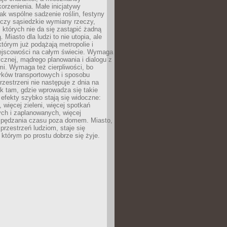
orzenienia. Małe inicjatywy
jak wspólne sadzenie roślin, festyny
 czy sąsiedzkie wymiany rzeczy,
, których nie da się zastąpić żadną
ą. Miasto dla ludzi to nie utopia, ale
którym już podążają metropolie i
ejscowości na całym świecie. Wymaga
ycznej, mądrego planowania i dialogu z
i. Wymaga też cierpliwości, bo
ków transportowych i sposobu
rzestrzeni nie następuje z dnia na
k tam, gdzie wprowadza się takie
 efekty szybko stają się widoczne:
, więcej zieleni, więcej spotkań
ch i zaplanowanych, więcej
spędzania czasu poza domem. Miasto,
 przestrzeń ludziom, staje się
którym po prostu dobrze się żyje.