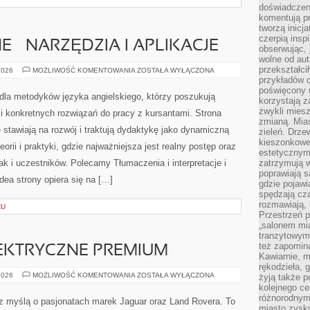
doświadczen
komentują pr
tworzą inicj
czerpią insp
E – NARZĘDZIA I APLIKACJE
obserwując, 
wolne od aut
przekształci
ANGIELSKI
2026
MOŻLIWOŚĆ KOMENTOWANIA
ZOSTAŁA WYŁĄCZONA
ONLINE
przykładów 
–
poświęcony u
NARZĘDZIA
dla metodyków języka angielskiego, którzy poszukują
korzystają z
I
APLIKACJE
zwykli mies
 i konkretnych rozwiązań do pracy z kursantami. Strona
zmianą. Mias
 stawiają na rozwój i traktują dydaktykę jako dynamiczną
zieleń. Drze
kieszonkowe 
orii i praktyki, gdzie najważniejsza jest realny postęp oraz
estetycznym
ak i uczestników. Polecamy Tłumaczenia i interpretacje i
zatrzymują w
poprawiają 
Idea strony opiera się na […]
gdzie pojawia
spędzają cza
rozmawiają, 
ZU
Przestrzeń p
„salonem mia
tranzytowym
też zapomina
KTRYCZNE PREMIUM
Kawiarnie, m
rękodzieła, 
SAMOCHODY
2026
MOŻLIWOŚĆ KOMENTOWANIA
ZOSTAŁA WYŁĄCZONA
żyją także p
ELEKTRYCZNE
kolejnego c
PREMIUM
różnorodnym
 z myślą o pasjonatach marek Jaguar oraz Land Rovera. To
miasto zysku