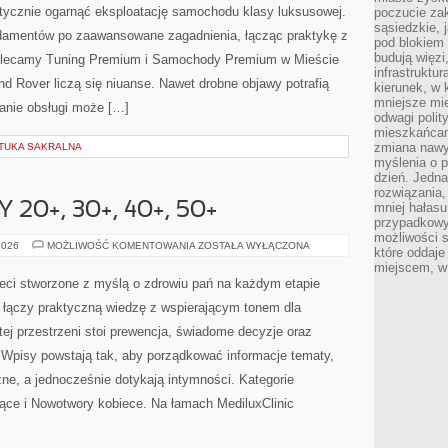
ktycznie ogarnąć eksploatację samochodu klasy luksusowej.
poczucie zak
sąsiedzkie, 
ndamentów po zaawansowane zagadnienia, łącząc praktykę z
pod blokiem
budują więzi
 Polecamy Tuning Premium i Samochody Premium w Mieście
infrastruktur
d Rover liczą się niuanse. Nawet drobne objawy potrafią
kierunek, w 
mniejsze mi
anie obsługi może […]
odwagi polit
mieszkańcam
zmiana nawy
ZTUKA SAKRALNA
myślenia o p
dzień. Jedna
rozwiązania,
20+, 30+, 40+, 50+
mniej hałasu
przypadkowy
możliwości 
ZDROWIE
2026
MOŻLIWOŚĆ KOMENTOWANIA
ZOSTAŁA WYŁĄCZONA
które oddaje
KOBIETY
miejscem, w 
20+,
30+,
sieci stworzone z myślą o zdrowiu pań na każdym etapie
40+,
50+
ry łączy praktyczną wiedzę z wspierającym tonem dla
j przestrzeni stoi prewencja, świadome decyzje oraz
 Wpisy powstają tak, aby porządkować informacje tematy,
ne, a jednocześnie dotykają intymności. Kategorie
jące i Nowotwory kobiece. Na łamach MediluxClinic