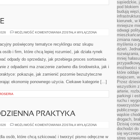
sąsiedzkie, 
pod blokiem
budują więzi
infrastruktur
E
kierunek, w 
mniejsze mi
odwagi polit
KOMPOSTOWANIE
2026
MOŻLIWOŚĆ KOMENTOWANIA
ZOSTAŁA WYŁĄCZONA
mieszkańcam
zmiana nawy
macyjny poświęcony tematyce recyklingu oraz skupu
myślenia o p
dzień. Jedna
osób i firm, które chcą lepiej rozumieć, jak działa rynek
rozwiązania,
mniej hałasu
wać odpady do sprzedaży, jak przebiega proces sortowania
przypadkowy
nie z odpadami ma znaczenie zarówno dla środowiska, jak i
możliwości 
które oddaje
 praktyce: pokazuje, jak zamienić pozornie bezużyteczne
miejscem, w 
erając ekonomię ponownego użycia. Ciekawe kategorie […]
Przez dziesi
wszystkim z
arterie, roz
AROSERIA
parkingi i e
ruchu i wygo
rowerzystów 
publicznego 
ODZIENNA PRAKTYKA
wąskie chodn
drogach, bra
Dzisiaj cor
SZKICOWNIK
2026
MOŻLIWOŚĆ KOMENTOWANIA
ZOSTAŁA WYŁĄCZONA
I
dochodzi do 
CODZIENNA
się wyczerpa
PRAKTYKA
s dla osób, które chcą szkicować i tworzyć pismo odręczne w
stres sprawi