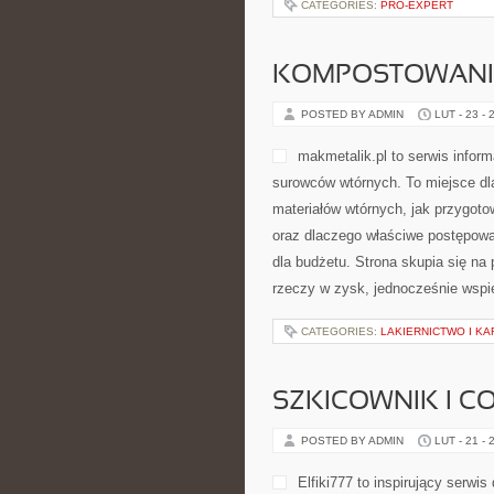
CATEGORIES:
PRO-EXPERT
KOMPOSTOWANI
POSTED BY ADMIN
LUT - 23 - 
makmetalik.pl to serwis infor
surowców wtórnych. To miejsce dla 
materiałów wtórnych, jak przygoto
oraz dlaczego właściwe postępowa
dla budżetu. Strona skupia się na
rzeczy w zysk, jednocześnie wspi
CATEGORIES:
LAKIERNICTWO I K
SZKICOWNIK I C
POSTED BY ADMIN
LUT - 21 - 
Elfiki777 to inspirujący serwi