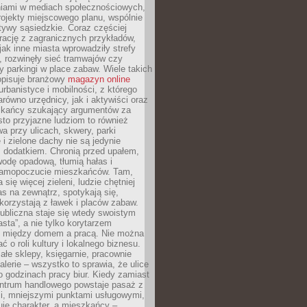
iami w mediach społecznościowych,
ojekty miejscowego planu, wspólnie
atywy sąsiedzkie. Coraz częściej
irację z zagranicznych przykładów,
jak inne miasta wprowadziły strefy
, rozwinęły sieć tramwajów czy
ły parkingi w place zabaw. Wiele takich
opisuje branżowy
magazyn online
rbanistyce i mobilności, z którego
arówno urzędnicy, jak i aktywiści oraz
zkańcy szukający argumentów za
to przyjazne ludziom to również
wa przy ulicach, skwery, parki
i zielone dachy nie są jedynie
 dodatkiem. Chronią przed upałem,
odę opadową, tłumią hałas i
samopoczucie mieszkańców. Tam,
 się więcej zieleni, ludzie chętniej
s na zewnątrz, spotykają się,
korzystają z ławek i placów zabaw.
ubliczna staje się wtedy swoistym
sta”, a nie tylko korytarzem
 między domem a pracą. Nie można
ć o roli kultury i lokalnego biznesu.
ałe sklepy, księgarnie, pracownie
galerie – wszystko to sprawia, że ulice
o godzinach pracy biur. Kiedy zamiast
entrum handlowego powstaje pasaż z
i, mniejszymi punktami usługowymi,
je charakter, a mieszkańcy –