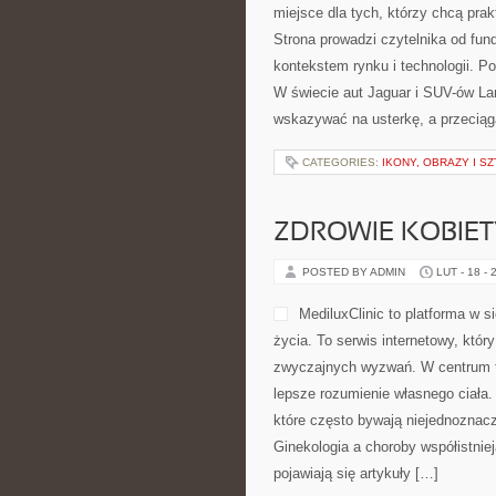
miejsce dla tych, którzy chcą pra
Strona prowadzi czytelnika od fu
kontekstem rynku i technologii.
W świecie aut Jaguar i SUV-ów Lan
wskazywać na usterkę, a przeciąg
CATEGORIES:
IKONY, OBRAZY I S
ZDROWIE KOBIETY 
POSTED BY ADMIN
LUT - 18 - 
MediluxClinic to platforma w 
życia. To serwis internetowy, któ
zwyczajnych wyzwań. W centrum te
lepsze rozumienie własnego ciała.
które często bywają niejednoznacz
Ginekologia a choroby współistnie
pojawiają się artykuły […]