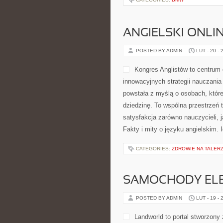
ANGIELSKI ONLIN
POSTED BY ADMIN
LUT - 20 - 
Kongres Anglistów to centrum 
innowacyjnych strategii nauczania
powstała z myślą o osobach, które
dziedzinę. To wspólna przestrzeń te
satysfakcja zarówno nauczycieli, j
Fakty i mity o języku angielskim. 
CATEGORIES:
ZDROWIE NA TALER
SAMOCHODY ELE
POSTED BY ADMIN
LUT - 19 - 
Landworld to portal stworzony