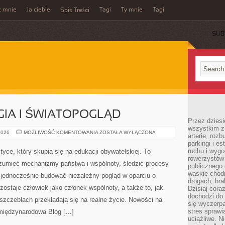
z mnie
Ja ciebie
Tagi
Ty mnie
Tagi
Spis Treści
SUB
GIA I ŚWIATOPOGLĄD
Przez dziesi
wszystkim z
POLITYKA
2026
MOŻLIWOŚĆ KOMENTOWANIA
ZOSTAŁA WYŁĄCZONA
arterie, roz
A
parkingi i e
RELIGIA
I
ruchu i wygo
lityce, który skupia się na edukacji obywatelskiej. To
ŚWIATOPOGLĄD
rowerzystów 
rozumieć mechanizmy państwa i wspólnoty, śledzić procesy
publicznego 
wąskie chodn
 jednocześnie budować niezależny pogląd w oparciu o
drogach, bra
ostaje człowiek jako członek wspólnoty, a także to, jak
Dzisiaj cor
dochodzi do 
zczeblach przekładają się na realne życie. Nowości na
się wyczerpa
stres sprawi
a międzynarodowa Blog […]
uciążliwe. N