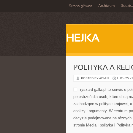
Archiwum
Budzis
Strona główna
HEJKA
POLITYKA A RELI
POSTED BY ADMIN
LUT - 25 - 
ryszard-galla.pl to serwis o po
przestrzeń dla osób, które chcą 
zachodzące w polityce krajowej, a
analizy i argumenty. W centrum poz
decyzje podejmowane na różnych s
stronie Media i polityka i Polityk