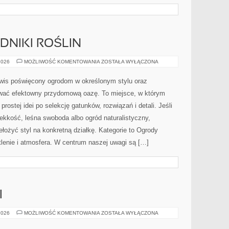
DNIKI ROŚLIN
CHOROBY
2026
MOŻLIWOŚĆ KOMENTOWANIA
ZOSTAŁA WYŁĄCZONA
I
SZKODNIKI
ROŚLIN
rwis poświęcony ogrodom w określonym stylu oraz
ać efektowny przydomową oazę. To miejsce, w którym
rostej idei po selekcję gatunków, rozwiązań i detali. Jeśli
ekkość, leśna swoboda albo ogród naturalistyczny,
ełożyć styl na konkretną działkę. Kategorie to Ogrody
lenie i atmosfera. W centrum naszej uwagi są […]
I
HISTORIA
2026
MOŻLIWOŚĆ KOMENTOWANIA
ZOSTAŁA WYŁĄCZONA
MUZYKI