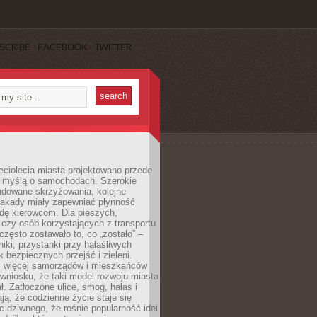
SCRIBE
FACEBOOK
TWITTER
ęciolecia miasta projektowano przede
 myślą o samochodach. Szerokie
budowane skrzyżowania, kolejne
stakady miały zapewniać płynność
dę kierowcom. Dla pieszych,
czy osób korzystających z transportu
często zostawało to, co „zostało” –
iki, przystanki przy hałaśliwych
k bezpiecznych przejść i zieleni.
az więcej samorządów i mieszkańców
wniosku, że taki model rozwoju miasta
ł. Zatłoczone ulice, smog, hałas i
ają, że codzienne życie staje się
ic dziwnego, że rośnie popularność idei