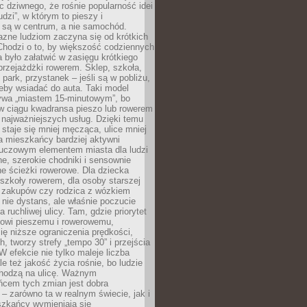
ic dziwnego, że rośnie popularność idei
udzi”, w którym to pieszy i
 są w centrum, a nie samochód.
azne ludziom zaczyna się od krótkich
Chodzi o to, by większość codziennych
było załatwić w zasięgu krótkiego
przejażdżki rowerem. Sklep, szkoła,
 park, przystanek – jeśli są w pobliżu,
eby wsiadać do auta. Taki model
wa „miastem 15-minutowym”, bo
 w ciągu kwadransa pieszo lub rowerem
najważniejszych usług. Dzięki temu
staje się mniej męcząca, ulice mniej
a mieszkańcy bardziej aktywni
Kluczowym elementem miasta dla ludzi
e, szerokie chodniki i sensownie
e ścieżki rowerowe. Dla dziecka
szkoły rowerem, dla osoby starszej
z zakupów czy rodzica z wózkiem
 nie dystans, ale właśnie poczucie
 ruchliwej ulicy. Tam, gdzie priorytet
howi pieszemu i rowerowemu,
ę niższe ograniczenia prędkości,
h, tworzy strefy „tempo 30” i przejścia
W efekcie nie tylko maleje liczba
e też jakość życia rośnie, bo ludzie
chodzą na ulicę. Ważnym
ńcem tych zmian jest dobra
– zarówno ta w realnym świecie, jak i
szkańcy wymieniają się