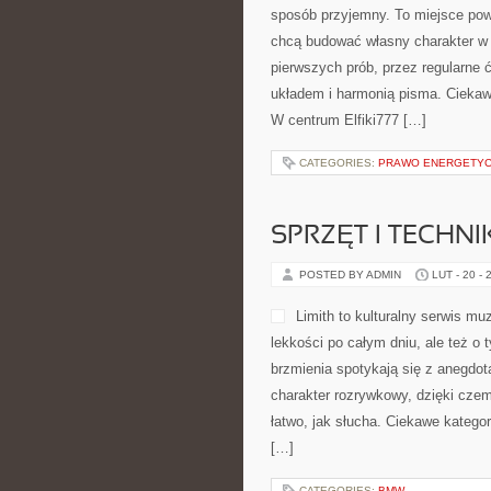
sposób przyjemny. To miejsce pows
chcą budować własny charakter w 
pierwszych prób, przez regularne
układem i harmonią pisma. Ciekawe 
W centrum Elfiki777 […]
CATEGORIES:
PRAWO ENERGETY
SPRZĘT I TECHN
POSTED BY ADMIN
LUT - 20 - 
Limith to kulturalny serwis m
lekkości po całym dniu, ale też o 
brzmienia spotykają się z anegdot
charakter rozrywkowy, dzięki czem
łatwo, jak słucha. Ciekawe katego
[…]
CATEGORIES:
BMW