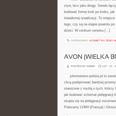
zryw, lecz jako drogę. Serwis łącz
budować formę krok po kroku, jak 
świadomej rywalizacji. To miejsce 
tego, czy są na etapie powrotu po
dzieci. W centrum serwisu […]
CATEGORIES:
KOSMETYKI ZERO 
AVON (WIELKA B
POSTED BY ADMIN
LUT - 23 - 
johnmasters-polska.pl to serwi
chcą podejmować bardziej przemyś
stworzone z myślą o tych, którzy lu
jak budować schemat pielęgnacji
skupia się na pielęgnacji rozumian
Polecamy LVMH (Francja) i Gloss