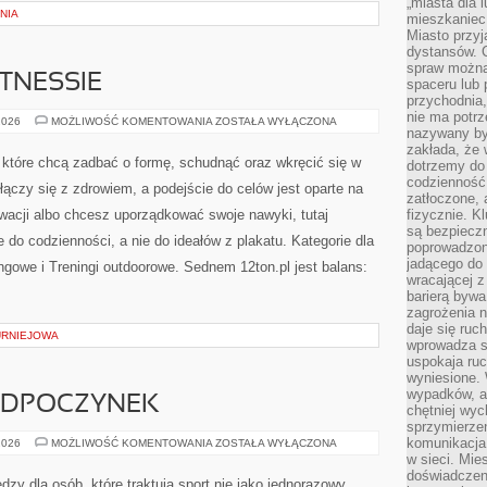
„miasta dla l
NIA
mieszkaniec
Miasto przyj
dystansów. 
spraw można 
ITNESSIE
spaceru lub 
przychodnia,
nie ma potrz
FAKTY
2026
MOŻLIWOŚĆ KOMENTOWANIA
ZOSTAŁA WYŁĄCZONA
nazywany by
I
MITY
zakłada, że
O
, które chcą zadbać o formę, schudnąć oraz wkręcić się w
dotrzemy do 
FITNESSIE
codzienność 
 łączy się z zdrowiem, a podejście do celów jest oparte na
zatłoczone, 
wacji albo chcesz uporządkować swoje nawyki, tutaj
fizycznie. 
są bezpieczn
o codzienności, a nie do ideałów z plakatu. Kategorie dla
poprowadzon
jadącego do 
ngowe i Treningi outdoorowe. Sednem 12ton.pl jest balans:
wracającej 
barierą bywa
zagrożenia na
daje się ruc
URNIEJOWA
wprowadza si
uspokaja ruc
wyniesione. 
wypadków, al
 ODPOCZYNEK
chętniej wy
sprzymierze
komunikacja 
REGENERACJA
2026
MOŻLIWOŚĆ KOMENTOWANIA
ZOSTAŁA WYŁĄCZONA
I
w sieci. Mie
ODPOCZYNEK
doświadczen
zy dla osób, które traktują sport nie jako jednorazowy