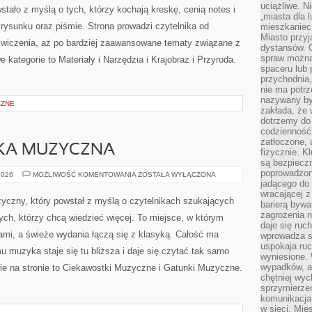
uciążliwe. N
tało z myślą o tych, którzy kochają kreskę, cenią notes i
„miasta dla l
rysunku oraz piśmie. Strona prowadzi czytelnika od
mieszkaniec
Miasto przyj
 ćwiczenia, aż po bardziej zaawansowane tematy związane z
dystansów. 
spraw można 
kategorie to Materiały i Narzędzia i Krajobraz i Przyroda.
spaceru lub 
przychodnia,
nie ma potrz
nazywany by
CZNE
zakłada, że
dotrzemy do 
codzienność 
zatłoczone, 
IKA MUZYCZNA
fizycznie. 
są bezpieczn
poprowadzon
SPRZĘT
2026
MOŻLIWOŚĆ KOMENTOWANIA
ZOSTAŁA WYŁĄCZONA
I
jadącego do 
TECHNIKA
wracającej 
MUZYCZNA
uzyczny, który powstał z myślą o czytelnikach szukających
barierą bywa
zagrożenia na
tych, którzy chcą wiedzieć więcej. To miejsce, w którym
daje się ruc
ami, a świeże wydania łączą się z klasyką. Całość ma
wprowadza si
uspokaja ruc
u muzyka staje się tu bliższa i daje się czytać tak samo
wyniesione. 
wypadków, al
rie na stronie to Ciekawostki Muzyczne i Gatunki Muzyczne.
chętniej wy
sprzymierze
komunikacja 
w sieci. Mie