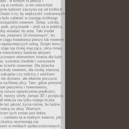
udzi”, w którym to pieszy i
 są w centrum, a nie samochód.
azne ludziom zaczyna się od krótkich
Chodzi o to, by większość codziennych
było załatwić w zasięgu krótkiego
przejażdżki rowerem. Sklep, szkoła,
 park, przystanek – jeśli są w pobliżu,
eby wsiadać do auta. Taki model
wa „miastem 15-minutowym”, bo
 w ciągu kwadransa pieszo lub rowerem
najważniejszych usług. Dzięki temu
staje się mniej męcząca, ulice mniej
a mieszkańcy bardziej aktywni
Kluczowym elementem miasta dla ludzi
e, szerokie chodniki i sensownie
e ścieżki rowerowe. Dla dziecka
szkoły rowerem, dla osoby starszej
z zakupów czy rodzica z wózkiem
 nie dystans, ale właśnie poczucie
 ruchliwej ulicy. Tam, gdzie priorytet
howi pieszemu i rowerowemu,
ę niższe ograniczenia prędkości,
h, tworzy strefy „tempo 30” i przejścia
W efekcie nie tylko maleje liczba
e też jakość życia rośnie, bo ludzie
chodzą na ulicę. Ważnym
ńcem tych zmian jest dobra
– zarówno ta w realnym świecie, jak i
szkańcy wymieniają się
iami w mediach społecznościowych,