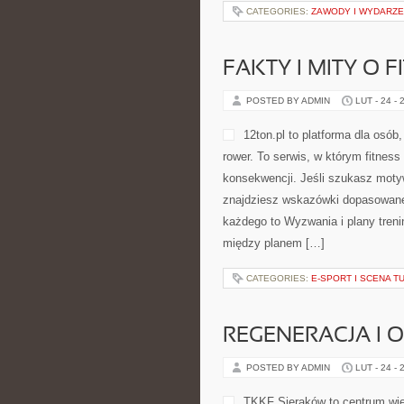
CATEGORIES:
ZAWODY I WYDARZE
FAKTY I MITY O F
POSTED BY ADMIN
LUT - 24 - 
12ton.pl to platforma dla osób
rower. To serwis, w którym fitness
konsekwencji. Jeśli szukasz moty
znajdziesz wskazówki dopasowane d
każdego to Wyzwania i plany treni
między planem […]
CATEGORIES:
E-SPORT I SCENA T
REGENERACJA I
POSTED BY ADMIN
LUT - 24 - 
TKKF Sieraków to centrum wied