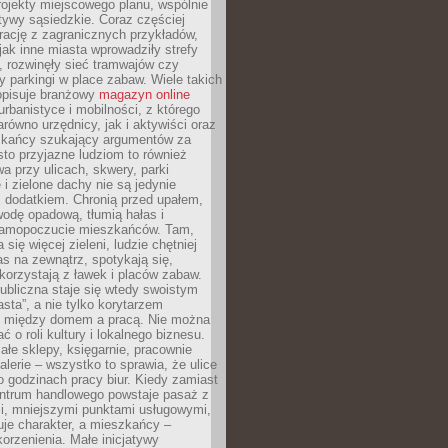
ojekty miejscowego planu, wspólnie
atywy sąsiedzkie. Coraz częściej
irację z zagranicznych przykładów,
jak inne miasta wprowadziły strefy
, rozwinęły sieć tramwajów czy
ły parkingi w place zabaw. Wiele takich
opisuje branżowy
magazyn online
rbanistyce i mobilności, z którego
arówno urzędnicy, jak i aktywiści oraz
zkańcy szukający argumentów za
to przyjazne ludziom to również
wa przy ulicach, skwery, parki
i zielone dachy nie są jedynie
 dodatkiem. Chronią przed upałem,
odę opadową, tłumią hałas i
samopoczucie mieszkańców. Tam,
 się więcej zieleni, ludzie chętniej
s na zewnątrz, spotykają się,
korzystają z ławek i placów zabaw.
ubliczna staje się wtedy swoistym
sta”, a nie tylko korytarzem
 między domem a pracą. Nie można
ć o roli kultury i lokalnego biznesu.
ałe sklepy, księgarnie, pracownie
galerie – wszystko to sprawia, że ulice
o godzinach pracy biur. Kiedy zamiast
entrum handlowego powstaje pasaż z
i, mniejszymi punktami usługowymi,
je charakter, a mieszkańcy –
orzenienia. Małe inicjatywy