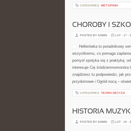
CATEGORIES:
WET-OPINIA
CHOROBY I SZKO
POSTED BY ADMIN
LUT - 17 - 
Hellerówka to poradnikowy se
wszystkiemu, co pomaga zaplanow
pomysł spotyka się z praktyką: od p
interesuje Cię śródziemnomorska l
znajdziesz tu podpowiedzi, jak prz
przydomowe i Ogród nocą – oświet
CATEGORIES:
TEORIA DECYZJI
HISTORIA MUZYK
POSTED BY ADMIN
LUT - 16 - 