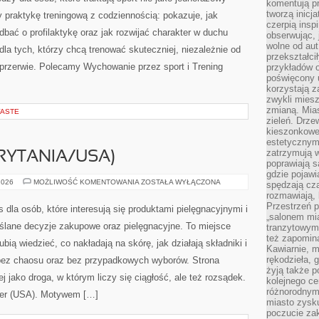
komentują pr
tworzą inicj
y praktykę treningową z codziennością: pokazuje, jak
czerpią insp
dbać o profilaktykę oraz jak rozwijać charakter w duchu
obserwując, 
wolne od aut
dla tych, którzy chcą trenować skuteczniej, niezależnie od
przekształci
 przerwie. Polecamy Wychowanie przez sport i Trening
przykładów 
poświęcony u
korzystają z
zwykli mies
zmianą. Mias
WASTE
zieleń. Drze
kieszonkowe 
estetycznym
zatrzymują w
RYTANIA/USA)
poprawiają 
gdzie pojawia
AVON
2026
MOŻLIWOŚĆ KOMENTOWANIA
ZOSTAŁA WYŁĄCZONA
spędzają cza
(WIELKA
rozmawiają, 
BRYTANIA/USA)
Przestrzeń p
s dla osób, które interesują się produktami pielęgnacyjnymi i
„salonem mia
lane decyzje zakupowe oraz pielęgnacyjne. To miejsce
tranzytowym
też zapomina
bią wiedzieć, co nakładają na skórę, jak działają składniki i
Kawiarnie, m
rękodzieła, 
 bez chaosu oraz bez przypadkowych wyborów. Strona
żyją także p
ej jako droga, w którym liczy się ciągłość, ale też rozsądek.
kolejnego c
różnorodnym
ier (USA). Motywem […]
miasto zysku
poczucie zak