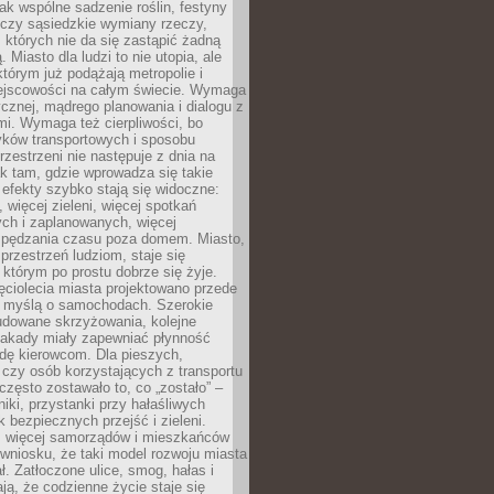
jak wspólne sadzenie roślin, festyny
 czy sąsiedzkie wymiany rzeczy,
, których nie da się zastąpić żadną
ą. Miasto dla ludzi to nie utopia, ale
którym już podążają metropolie i
ejscowości na całym świecie. Wymaga
ycznej, mądrego planowania i dialogu z
i. Wymaga też cierpliwości, bo
ków transportowych i sposobu
rzestrzeni nie następuje z dnia na
k tam, gdzie wprowadza się takie
 efekty szybko stają się widoczne:
, więcej zieleni, więcej spotkań
ch i zaplanowanych, więcej
spędzania czasu poza domem. Miasto,
 przestrzeń ludziom, staje się
którym po prostu dobrze się żyje.
ęciolecia miasta projektowano przede
 myślą o samochodach. Szerokie
budowane skrzyżowania, kolejne
stakady miały zapewniać płynność
dę kierowcom. Dla pieszych,
czy osób korzystających z transportu
często zostawało to, co „zostało” –
iki, przystanki przy hałaśliwych
k bezpiecznych przejść i zieleni.
az więcej samorządów i mieszkańców
wniosku, że taki model rozwoju miasta
ł. Zatłoczone ulice, smog, hałas i
ają, że codzienne życie staje się