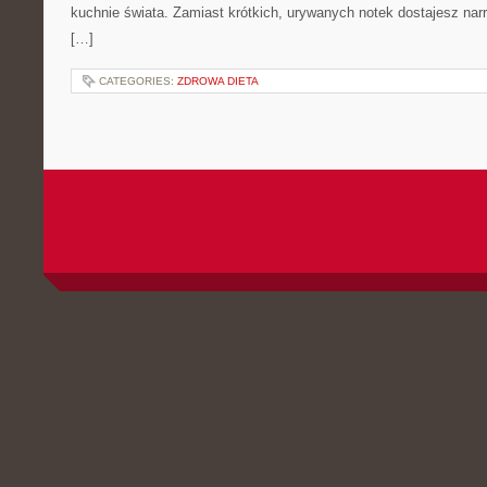
kuchnie świata. Zamiast krótkich, urywanych notek dostajesz narr
[…]
CATEGORIES:
ZDROWA DIETA