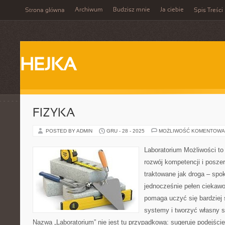
Archiwum
Budzisz mnie
Ja ciebie
Strona główna
Spis Treści
HEJKA
FIZYKA
POSTED BY ADMIN
GRU - 28 - 2025
MOŻLIWOŚĆ KOMENTOWA
Laboratorium Możliwości to
rozwój kompetencji i posze
traktowane jak droga – spo
jednocześnie pełen ciekawo
pomaga uczyć się bardziej
systemy i tworzyć własny st
Nazwa „Laboratorium” nie jest tu przypadkowa: sugeruje podejście