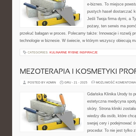
e-biznes. To miejsce powst
pustych haseł dostarczać ko
Jeśli Twoja firma dymi, a T
pożary, ten serwis ma pomó
przekuć bałagan w proces. Polecamy także: Innowacje i rozwój 
technologie w biznesie. W świecie, w którym wszyscy obiecują m
CATEGORIES:
KULINARNE RYBNE INSPIRACJE
MEZOTERAPIA I KOSMETYKI PR
POSTED BY ADMIN
GRU - 21 - 2025
MOŻLIWOŚĆ KOMENTOWA
Gdańska Klinika Urody to p
estetyczna medycyna spoty
skóry. Strona kliniki zosta
wiedzy dla osób, które chcą
swojej cery i podejmować 
procedur. To nie jest tylko 