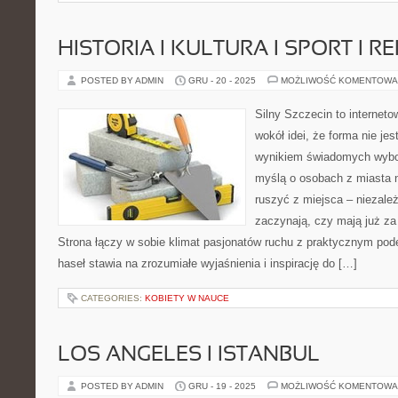
HISTORIA I KULTURA I SPORT I R
POSTED BY ADMIN
GRU - 20 - 2025
MOŻLIWOŚĆ KOMENTOWA
Silny Szczecin to internet
wokół idei, że forma nie jes
wynikiem świadomych wybor
myślą o osobach z miasta n
ruszyć z miejsca – niezależ
zaczynają, czy mają już za 
Strona łączy w sobie klimat pasjonatów ruchu z praktycznym pod
haseł stawia na zrozumiałe wyjaśnienia i inspirację do […]
CATEGORIES:
KOBIETY W NAUCE
LOS ANGELES I ISTANBUL
POSTED BY ADMIN
GRU - 19 - 2025
MOŻLIWOŚĆ KOMENTOWA