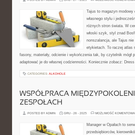
Tajus to magazyn modowy d
własnego stylu i jednocześ
różnych stron świata. W cen
włoski szyk, styl znad Bosf
nonszalancja, ale Tajus ni
etykietach. To raczej atlas 
fasony, materiały, odcienie i wykończenia tak, by czytelnik mógł
adaptować je do własnej codzienności. Koniecznie zobacz: Dress
CATEGORIES:
ALKOHOLE
WSPÓŁPRACA MIĘDZYPOKOLEN
ZESPOŁACH
POSTED BY ADMIN
GRU - 26 - 2025
MOŻLIWOŚĆ KOMENTOWA
Manager w Opałach to serw
przedsiębiorców, kierownikó