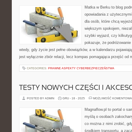
Matka w Berku to blog podr
opowiadania z użytecznym
dla osób, które chcą wyjeżd
większym spokojem, niezale
szybki wyjazd, czy kilkuty
pokazuje, że podróżowanie
wtedy, gdy życie jest pełne obowiązków, a w kalendarzu pojawiają
jest wyłącznie zbiór relacji, lecz kompas pomagająca przejść od 
CATEGORIES:
PRAWNE ASPEKTY CYBERBEZPIECZEŃSTWA
TESTY NOWYCH CZĘŚCI I AKCES
POSTED BY ADMIN
GRU - 18 - 2025
MOŻLIWOŚĆ KOMENTOWA
Magnaflow.pl to portal o s
myślą o osobach zakochany
co można z nimi zrobić, gdy
środkiem transportu, a zac