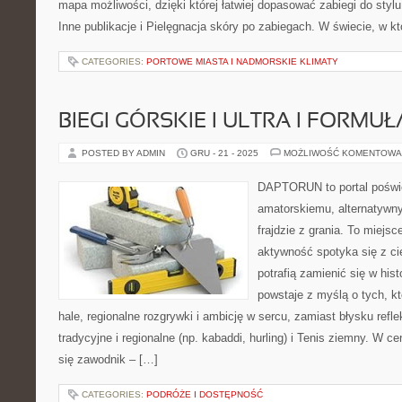
mapa możliwości, dzięki której łatwiej dopasować zabiegi do stylu
Inne publikacje i Pielęgnacja skóry po zabiegach. W świecie, w k
CATEGORIES:
PORTOWE MIASTA I NADMORSKIE KLIMATY
BIEGI GÓRSKIE I ULTRA I FORMUŁA 
POSTED BY ADMIN
GRU - 21 - 2025
MOŻLIWOŚĆ KOMENTOWA
DAPTORUN to portal poświ
amatorskiemu, alternatywn
frajdzie z grania. To miejsc
aktywność spotyka się z ci
potrafią zamienić się w his
powstaje z myślą o tych, kt
hale, regionalne rozgrywki i ambicję w sercu, zamiast błysku refl
tradycyjne i regionalne (np. kabaddi, hurling) i Tenis ziemny. 
się zawodnik – […]
CATEGORIES:
PODRÓŻE I DOSTĘPNOŚĆ