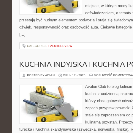
miejsce, w którym modyfika
doświadczeniem, a tematy 
przestają być nudnym elementem podwozia i stają się świadom
dźwięk, responsywność oraz osobowość auta. Ciekawe kategorie 
[…]
CATEGORIES:
PALMTREEVIEW
KUCHNIA INDYJSKA I KUCHNIA 
POSTED BY ADMIN
GRU - 17 - 2025
MOŻLIWOŚĆ KOMENTOWA
Avalon Club to blog kulinar
kuchni z codzienną inspirac
którzy chcą gotować odważni
zapach przypraw prowadzi C
staje się zaproszeniem do p
kulinarna przystań. Przecz
turecka i Kuchnia skandynawska (szwedzka, norweska, fińska). 