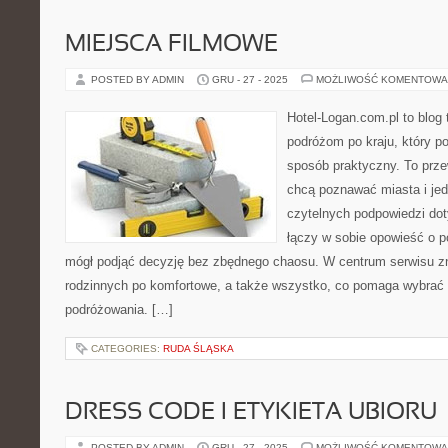
MIEJSCA FILMOWE
POSTED BY ADMIN
GRU - 27 - 2025
MOŻLIWOŚĆ KOMENTOWA
Hotel-Logan.com.pl to blog
podróżom po kraju, który p
sposób praktyczny. To prze
chcą poznawać miasta i je
czytelnych podpowiedzi dot
łączy w sobie opowieść o po
mógł podjąć decyzję bez zbędnego chaosu. W centrum serwisu zna
rodzinnych po komfortowe, a także wszystko, co pomaga wybrać
podróżowania. […]
CATEGORIES:
RUDA ŚLĄSKA
DRESS CODE I ETYKIETA UBIORU
POSTED BY ADMIN
GRU - 27 - 2025
MOŻLIWOŚĆ KOMENTOWA