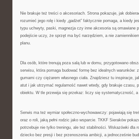
Nie brakuje też treści o akcesoriach. Strona pokazuje, jak dobiera
rozumieć jego rolę i kiedy „gadżet” faktycznie pomaga, a kiedy je
typu uchwyty, paski, magnezja czy inne akcesoria są omawiane p
podejście uczy, że sprzęt ma być narzędziem, a nie zamiennikiem 
planu.
Dla osób, które trenują poza salą lub w domu, przygotowano obs
serwisu, która pomaga budować formę bez idealnych warunków: z 
gumami czy ciężarem własnego ciała. Znajdziesz tu inspiracje, j
atut i jak utrzymać regularność nawet wtedy, gdy brakuje czasu, 
obiektu. W tle przewija się przekaz: liczy się systematyczność, a 
Serwis ma też wymiar społeczno-wychowawczy: pojawiają się treś
oraz o roli, jaką pełni rodzic jako wsparcie. TKKF Sieraków poka
potrzebuje nie tylko treningu, ale też stabilności. Wskazówki dla
dziecko bez presji i bez przenoszenia ambicji, a jednocześnie b