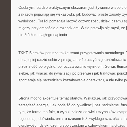
Osobnym, bardzo praktycznym obszarem jest żywienie w sporcie
zakazów pojawiają się wskazówki, jak budować proste zasady żyw
wydolność. Treści pomagają łączyć odżywczość, dzięki czemu sp
między przyjemnością a rozsądkiem. W tle przewija się myśl, że 
nie źródłem ciągłego napięcia.
TKKF Sieraków porusza także temat przygotowania mentalnego. To
chcą lepiej radzić sobie z presją, a także uczyć się kontrolowania
przez złość po błędzie, po rozczarowanie wynikiem. Serwis tłum
siebie, jak wracać do rywalizacji po przerwie i jak traktować poraż
sport staje się narzędziem kształtowania charakteru, a nie tylko 
Strona mocno akcentuje temat startów. Wskazuje, jak przygotować
zarządzać energią i jak podejść do rywalizacji bez nadmiernej frust
tym, że forma ma fale, a wyniki zależą od wielu czynników: dyspo
regeneracji, doświadczenia, a czasem też zwykłego szczęścia. 
cierpliwości, dzięki czemu sport zostaje z człowiekiem na dłużej.