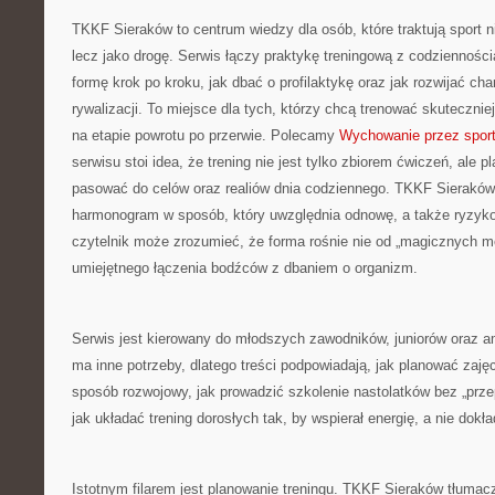
TKKF Sieraków to centrum wiedzy dla osób, które traktują sport n
lecz jako drogę. Serwis łączy praktykę treningową z codziennośc
formę krok po kroku, jak dbać o profilaktykę oraz jak rozwijać c
rywalizacji. To miejsce dla tych, którzy chcą trenować skuteczniej
na etapie powrotu po przerwie. Polecamy
Wychowanie przez spor
serwisu stoi idea, że trening nie jest tylko zbiorem ćwiczeń, ale p
pasować do celów oraz realiów dnia codziennego. TKKF Sierakó
harmonogram w sposób, który uwzględnia odnowę, a także ryzyko
czytelnik może zrozumieć, że forma rośnie nie od „magicznych met
umiejętnego łączenia bodźców z dbaniem o organizm.
Serwis jest kierowany do młodszych zawodników, juniorów oraz a
ma inne potrzeby, dlatego treści podpowiadają, jak planować zaj
sposób rozwojowy, jak prowadzić szkolenie nastolatków bez „przep
jak układać trening dorosłych tak, by wspierał energię, a nie dokła
Istotnym filarem jest planowanie treningu. TKKF Sieraków tłumaczy