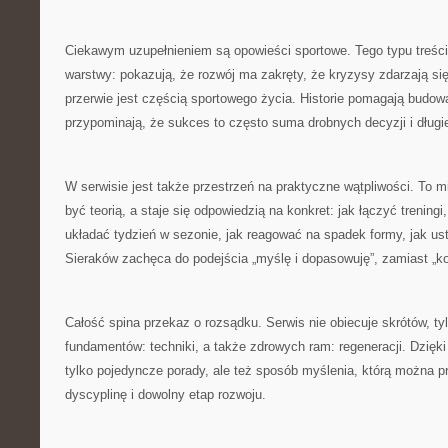
Ciekawym uzupełnieniem są opowieści sportowe. Tego typu treści 
warstwy: pokazują, że rozwój ma zakręty, że kryzysy zdarzają si
przerwie jest częścią sportowego życia. Historie pomagają budo
przypominają, że sukces to często suma drobnych decyzji i długie
W serwisie jest także przestrzeń na praktyczne wątpliwości. To mi
być teorią, a staje się odpowiedzią na konkret: jak łączyć treningi
układać tydzień w sezonie, jak reagować na spadek formy, jak us
Sieraków zachęca do podejścia „myślę i dopasowuję”, zamiast „kop
Całość spina przekaz o rozsądku. Serwis nie obiecuje skrótów, t
fundamentów: techniki, a także zdrowych ram: regeneracji. Dzięki
tylko pojedyncze porady, ale też sposób myślenia, którą można p
dyscyplinę i dowolny etap rozwoju.