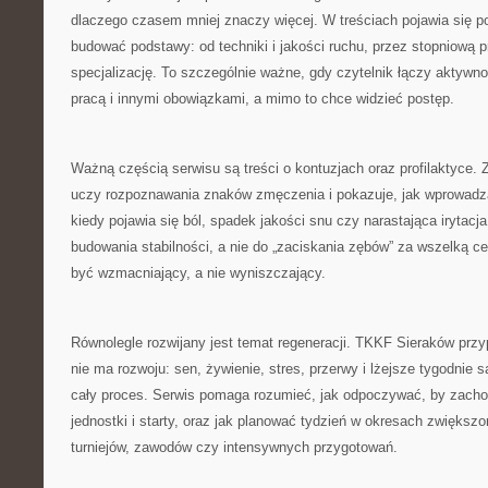
dlaczego czasem mniej znaczy więcej. W treściach pojawia się p
budować podstawy: od techniki i jakości ruchu, przez stopniową p
specjalizację. To szczególnie ważne, gdy czytelnik łączy aktywn
pracą i innymi obowiązkami, a mimo to chce widzieć postęp.
Ważną częścią serwisu są treści o kontuzjach oraz profilaktyce. 
uczy rozpoznawania znaków zmęczenia i pokazuje, jak wprowadza
kiedy pojawia się ból, spadek jakości snu czy narastająca irytacj
budowania stabilności, a nie do „zaciskania zębów” za wszelką c
być wzmacniający, a nie wyniszczający.
Równolegle rozwijany jest temat regeneracji. TKKF Sieraków przy
nie ma rozwoju: sen, żywienie, stres, przerwy i lżejsze tygodnie 
cały proces. Serwis pomaga rozumieć, jak odpoczywać, by zacho
jednostki i starty, oraz jak planować tydzień w okresach zwiększo
turniejów, zawodów czy intensywnych przygotowań.