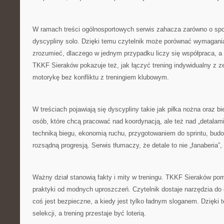
W ramach treści ogólnosportowych serwis zahacza zarówno o spor
dyscypliny solo. Dzięki temu czytelnik może porównać wymagani
zrozumieć, dlaczego w jednym przypadku liczy się współpraca, a
TKKF Sieraków pokazuje też, jak łączyć trening indywidualny z 
motorykę bez konfliktu z treningiem klubowym.
W treściach pojawiają się dyscypliny takie jak piłka nożna oraz bie
osób, które chcą pracować nad koordynacją, ale też nad „detalami”
techniką biegu, ekonomią ruchu, przygotowaniem do sprintu, bu
rozsądną progresją. Serwis tłumaczy, że detale to nie „fanaberia”,
Ważny dział stanowią fakty i mity w treningu. TKKF Sieraków p
praktyki od modnych uproszczeń. Czytelnik dostaje narzędzia do o
coś jest bezpieczne, a kiedy jest tylko ładnym sloganem. Dzięki 
selekcji, a trening przestaje być loterią.