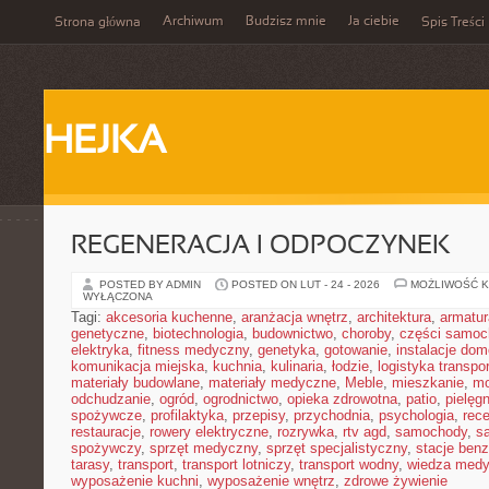
Archiwum
Budzisz mnie
Ja ciebie
Strona główna
Spis Treści
HEJKA
REGENERACJA I ODPOCZYNEK
POSTED BY ADMIN
POSTED ON LUT - 24 - 2026
MOŻLIWOŚĆ 
WYŁĄCZONA
Tagi:
akcesoria kuchenne
,
aranżacja wnętrz
,
architektura
,
armatur
genetyczne
,
biotechnologia
,
budownictwo
,
choroby
,
części samo
elektryka
,
fitness medyczny
,
genetyka
,
gotowanie
,
instalacje do
komunikacja miejska
,
kuchnia
,
kulinaria
,
łodzie
,
logistyka transpo
materiały budowlane
,
materiały medyczne
,
Meble
,
mieszkanie
,
mo
odchudzanie
,
ogród
,
ogrodnictwo
,
opieka zdrowotna
,
patio
,
pielęgn
spożywcze
,
profilaktyka
,
przepisy
,
przychodnia
,
psychologia
,
rece
restauracje
,
rowery elektryczne
,
rozrywka
,
rtv agd
,
samochody
,
s
spożywczy
,
sprzęt medyczny
,
sprzęt specjalistyczny
,
stacje ben
tarasy
,
transport
,
transport lotniczy
,
transport wodny
,
wiedza med
wyposażenie kuchni
,
wyposażenie wnętrz
,
zdrowe żywienie