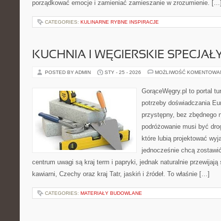
porządkować emocje i zamieniać zamieszanie w zrozumienie. […
CATEGORIES:
KULINARNE RYBNE INSPIRACJE
KUCHNIA I WĘGIERSKIE SPECJAŁ
POSTED BY ADMIN
STY - 25 - 2026
MOŻLIWOŚĆ KOMENTOWA
GorąceWęgry.pl to portal tu
potrzeby doświadczania Eu
przystępny, bez zbędnego n
podróżowanie musi być drog
które lubią projektować wyj
jednocześnie chcą zostawi
centrum uwagi są kraj term i papryki, jednak naturalnie przewijają s
kawiarni, Czechy oraz kraj Tatr, jaskiń i źródeł. To właśnie […]
CATEGORIES:
MATERIAŁY BUDOWLANE