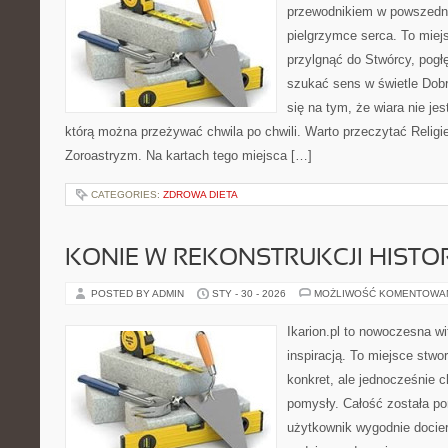
przewodnikiem w powszedn
pielgrzymce serca. To miej
przylgnąć do Stwórcy, pogł
szukać sens w świetle Dobr
się na tym, że wiara nie jes
którą można przeżywać chwila po chwili. Warto przeczytać Religi
Zoroastryzm. Na kartach tego miejsca […]
CATEGORIES:
ZDROWA DIETA
KONIE W REKONSTRUKCJI HISTO
POSTED BY ADMIN
STY - 30 - 2026
MOŻLIWOŚĆ KOMENTOWA
Ikarion.pl to nowoczesna wi
inspiracją. To miejsce stwor
konkret, ale jednocześnie
pomysły. Całość została po
użytkownik wygodnie docier