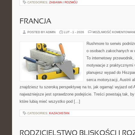
CATEGORIES:
ZABAWA I ROZWÓJ
FRANCJA
POSTED BY ADMIN
LUT - 1 - 2026
MOŻLIWOŚĆ KOMENTOWAN
Rushmore to serwis podróżn
o osobach zakochanych w 
To internetowy przewodnik,
motywacje z praktycznymi 
planujesz wypad do Hiszpani
serca motoryzacji, Austrii a
znajdziesz tu szeroką perspektywę na to, jak ogarnąć wyjazd od
najważniejsze jest sprawdzone podejście. Treści powstają tak,
które lubią mieć wszystko pod […]
CATEGORIES:
KAZACHSTAN
RODZICIELSTWO BLISKOŚCI I RO