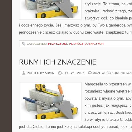
stylizacje. To strona, na kt
praktyka i radość z tego, 
stworzyć coś, co idealnie p
i codziennego życia. Jeśli marzysz o tym, by Twoja garderoba była
jednocześnie chcesz działać w duchu zero waste, znajdziesz tu
CATEGORIES:
PRZYSZŁOŚĆ PODRÓŻY LOTNICZYCH
RUNY I ICH ZNACZENIE
POSTED BY ADMIN
STY - 25 - 2026
MOŻLIWOŚĆ KOMENTOWA
Margoseila to przestrzeń w 
rozumiesz własne wnętrze n
powstał z myślą o tym, aby
kim jesteś, jak reagujesz,
chcesz zmierzać. Jeśli kie
że w rutynie brakuje Ci od
jest dla Ciebie. To nie jest kolejna kolekcja suchych porad, lecz l