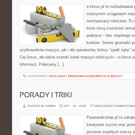
e-Ursus.pl to rozbudowana 
maszynom uciągowym oraz 
mechanizacji rolnictwa. To 
które chcą zrozumieć tema
praktyce – bez zbędnego na
konkret. Serwis gromadzi p
użytkowników maszyn, jak i dla operatorów, którzy “zjedli zęby” na
Cię Ursus, ale także szeroki świat maszyn rolniczych – e-Ursus
informacji. Polecamy […]
CATEGORIES:
EKOLOGIA I ŚWIADOMA KONSUMPCJA W BEAUTY
PORADY I TRIKI
POSTED BY ADMIN
STY - 26 - 2026
MOŻLIWOŚĆ KOMENTOWA
Paramedicshop.pl to zakąte
kreatywne szycie oraz przer
pozornie zwykłych rzeczy 