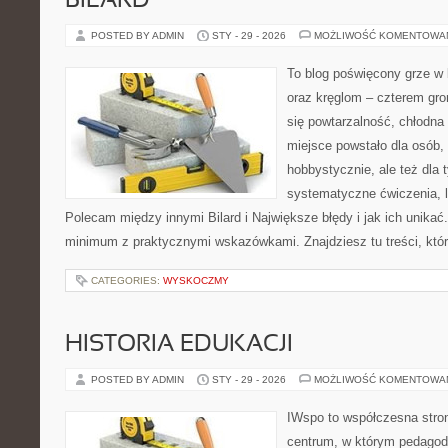
BILARD
POSTED BY ADMIN
STY - 29 - 2026
MOŻLIWOŚĆ KOMENTOWA
To blog poświęcony grze w b
oraz kręglom – czterem grom
się powtarzalność, chłodna 
miejsce powstało dla osób,
hobbystycznie, ale też dla 
systematyczne ćwiczenia, le
Polecam między innymi Bilard i Największe błędy i jak ich unikać
minimum z praktycznymi wskazówkami. Znajdziesz tu treści, któ
CATEGORIES:
WYSKOCZMY
HISTORIA EDUKACJI
POSTED BY ADMIN
STY - 29 - 2026
MOŻLIWOŚĆ KOMENTOWA
IWspo to współczesna stro
centrum, w którym pedagod