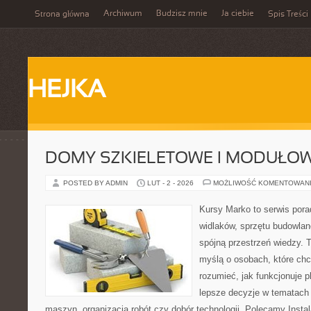
Archiwum
Budzisz mnie
Ja ciebie
Strona główna
Spis Treści
HEJKA
DOMY SZKIELETOWE I MODUŁO
POSTED BY ADMIN
LUT - 2 - 2026
MOŻLIWOŚĆ KOMENTOWAN
Kursy Marko to serwis pora
widlaków, sprzętu budowlan
spójną przestrzeń wiedzy. 
myślą o osobach, które chc
rozumieć, jak funkcjonuje 
lepsze decyzje w tematach 
maszyn, organizacja robót czy dobór technologii. Polecamy Instal