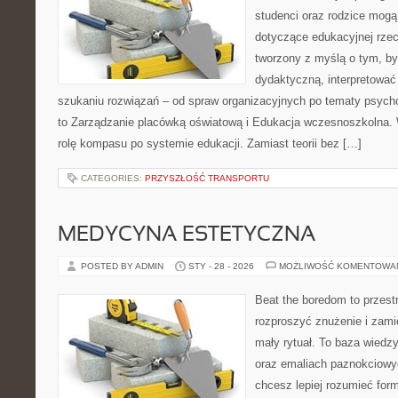
studenci oraz rodzice mogą 
dotyczące edukacyjnej rzec
tworzony z myślą o tym, by
dydaktyczną, interpretować
szukaniu rozwiązań – od spraw organizacyjnych po tematy psycho
to Zarządzanie placówką oświatową i Edukacja wczesnoszkolna. W
rolę kompasu po systemie edukacji. Zamiast teorii bez […]
CATEGORIES:
PRZYSZŁOŚĆ TRANSPORTU
MEDYCYNA ESTETYCZNA
POSTED BY ADMIN
STY - 28 - 2026
MOŻLIWOŚĆ KOMENTOWA
Beat the boredom to przest
rozproszyć znużenie i zami
mały rytuał. To baza wied
oraz emaliach paznokciowy
chcesz lepiej rozumieć form