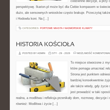
codzienne decyzje, a przy 
perspektywę. Ikarion.pl może być dla Ciebie kompasem w świecie,
dużo, ale sensownych wniosków często brakuje. Przeczytaj także H
i Hodowla koni. Na […]
CATEGORIES:
PORTOWE MIASTA I NADMORSKIE KLIMATY
HISTORIA KOŚCIOŁA
POSTED BY ADMIN
STY - 29 - 2026
MOŻLIWOŚĆ KOMENTOWA
To miejsce stworzone z myś
które pomaga umacniać rela
Strona jest punktem odniesi
bardziej konsekwentnie żyją
ale także wtedy, gdy życie
jest prowadzić w taki spos
realna, a modlitwa i refleksja przenikały dom, rozmowy, decyzje i 
również: Modlitwa i życie […]