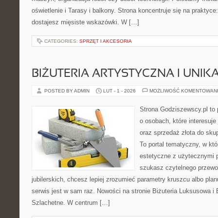
oświetlenie i Tarasy i balkony. Strona koncentruje się na praktyc
dostajesz mięsiste wskazówki. W […]
CATEGORIES:
SPRZĘT I AKCESORIA
BIŻUTERIA ARTYSTYCZNA I UNI
POSTED BY ADMIN
LUT - 1 - 2026
MOŻLIWOŚĆ KOMENTOWAN
Strona Godziszewscy.pl to 
o osobach, które interesuje 
oraz sprzedaż złota do sku
To portal tematyczny, w kt
estetyczne z użytecznymi 
szukasz czytelnego przewo
jubilerskich, chcesz lepiej zrozumieć parametry kruszcu albo pla
serwis jest w sam raz. Nowości na stronie Biżuteria Luksusowa i
Szlachetne. W centrum […]