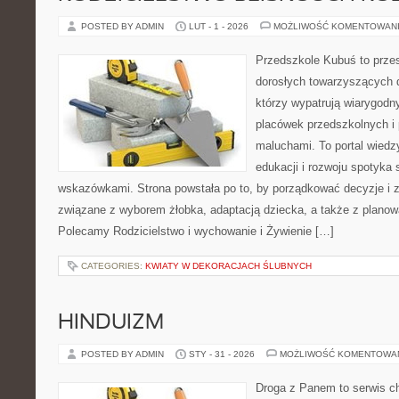
POSTED BY ADMIN
LUT - 1 - 2026
MOŻLIWOŚĆ KOMENTOWAN
Przedszkole Kubuś to prze
dorosłych towarzyszących 
którzy wypatrują wiarygodn
placówek przedszkolnych i 
maluchami. To portal wiedz
edukacji i rozwoju spotyka 
wskazówkami. Strona powstała po to, by porządkować decyzje i
związane z wyborem żłobka, adaptacją dziecka, a także z planow
Polecamy Rodzicielstwo i wychowanie i Żywienie […]
CATEGORIES:
KWIATY W DEKORACJACH ŚLUBNYCH
HINDUIZM
POSTED BY ADMIN
STY - 31 - 2026
MOŻLIWOŚĆ KOMENTOWA
Droga z Panem to serwis ch