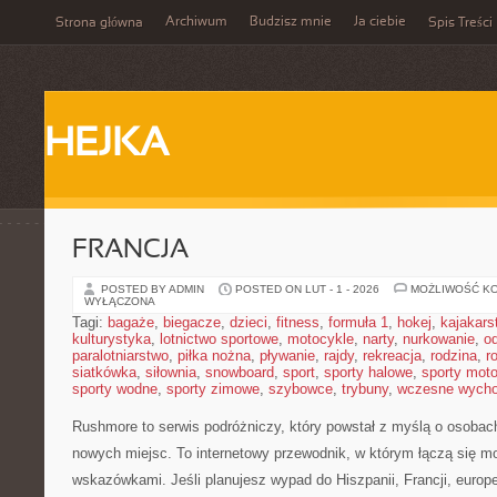
Archiwum
Budzisz mnie
Ja ciebie
Strona główna
Spis Treści
HEJKA
FRANCJA
POSTED BY ADMIN
POSTED ON LUT - 1 - 2026
MOŻLIWOŚĆ K
WYŁĄCZONA
Tagi:
bagaże
,
biegacze
,
dzieci
,
fitness
,
formuła 1
,
hokej
,
kajakars
kulturystyka
,
lotnictwo sportowe
,
motocykle
,
narty
,
nurkowanie
,
o
paralotniarstwo
,
piłka nożna
,
pływanie
,
rajdy
,
rekreacja
,
rodzina
,
r
siatkówka
,
siłownia
,
snowboard
,
sport
,
sporty halowe
,
sporty mot
sporty wodne
,
sporty zimowe
,
szybowce
,
trybuny
,
wczesne wych
Rushmore to serwis podróżniczy, który powstał z myślą o osoba
nowych miejsc. To internetowy przewodnik, w którym łączą się m
wskazówkami. Jeśli planujesz wypad do Hiszpanii, Francji, europe