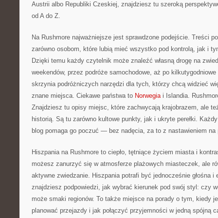
Austrii albo Republiki Czeskiej, znajdziesz tu szeroką perspektyw
od A do Z.
Na Rushmore najważniejsze jest sprawdzone podejście. Treści p
zarówno osobom, które lubią mieć wszystko pod kontrolą, jak i ty
Dzięki temu każdy czytelnik może znaleźć własną drogę na zwied
weekendów, przez podróże samochodowe, aż po kilkutygodniowe 
skrzynia podróżniczych narzędzi dla tych, którzy chcą widzieć więc
znane miejsca. Ciekawe państwa to
Norwegia
i Islandia. Rushmor
Znajdziesz tu opisy miejsc, które zachwycają krajobrazem, ale też
historią. Są tu zarówno kultowe punkty, jak i ukryte perełki. Każdy
blog pomaga go poczuć — bez nadęcia, za to z nastawieniem na 
Hiszpania na Rushmore to ciepło, tętniące życiem miasta i kontra
możesz zanurzyć się w atmosferze plażowych miasteczek, ale r
aktywne zwiedzanie. Hiszpania potrafi być jednocześnie głośna i
znajdziesz podpowiedzi, jak wybrać kierunek pod swój styl: czy w
może smaki regionów. To także miejsce na porady o tym, kiedy jec
planować przejazdy i jak połączyć przyjemności w jedną spójną c