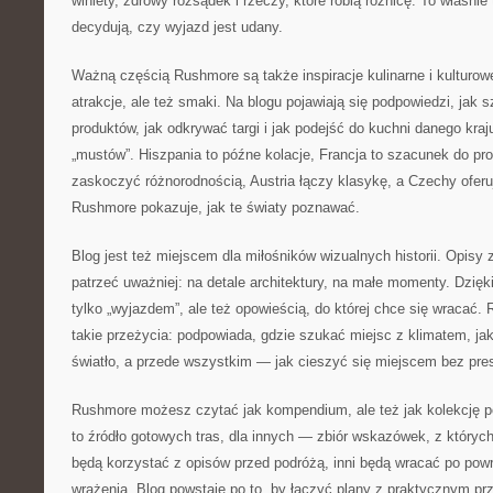
winiety, zdrowy rozsądek i rzeczy, które robią różnicę. To właśnie
decydują, czy wyjazd jest udany.
Ważną częścią Rushmore są także inspiracje kulinarne i kulturowe
atrakcje, ale też smaki. Na blogu pojawiają się podpowiedzi, jak 
produktów, jak odkrywać targi i jak podejść do kuchni danego kraju
„mustów”. Hiszpania to późne kolacje, Francja to szacunek do pr
zaskoczyć różnorodnością, Austria łączy klasykę, a Czechy ofer
Rushmore pokazuje, jak te światy poznawać.
Blog jest też miejscem dla miłośników wizualnych historii. Opisy 
patrzeć uważniej: na detale architektury, na małe momenty. Dzięki
tylko „wyjazdem”, ale też opowieścią, do której chce się wraca
takie przeżycia: podpowiada, gdzie szukać miejsc z klimatem, ja
światło, a przede wszystkim — jak cieszyć się miejscem bez pres
Rushmore możesz czytać jak kompendium, ale też jak kolekcję p
to źródło gotowych tras, dla innych — zbiór wskazówek, z których
będą korzystać z opisów przed podróżą, inni będą wracać po pow
wrażenia. Blog powstaje po to, by łączyć plany z praktycznym p