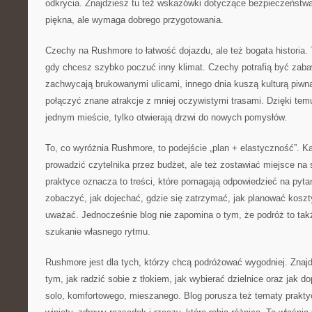
odkrycia. Znajdziesz tu też wskazówki dotyczące bezpieczeństwa
piękna, ale wymaga dobrego przygotowania.
Czechy na Rushmore to łatwość dojazdu, ale też bogata historia. 
gdy chcesz szybko poczuć inny klimat. Czechy potrafią być zaba
zachwycają brukowanymi ulicami, innego dnia kuszą kulturą piwn
połączyć znane atrakcje z mniej oczywistymi trasami. Dzięki tem
jednym mieście, tylko otwierają drzwi do nowych pomysłów.
To, co wyróżnia Rushmore, to podejście „plan + elastyczność”. 
prowadzić czytelnika przez budżet, ale też zostawiać miejsce na
praktyce oznacza to treści, które pomagają odpowiedzieć na pytan
zobaczyć, jak dojechać, gdzie się zatrzymać, jak planować koszt
uważać. Jednocześnie blog nie zapomina o tym, że podróż to tak
szukanie własnego rytmu.
Rushmore jest dla tych, którzy chcą podróżować wygodniej. Znajdz
tym, jak radzić sobie z tłokiem, jak wybierać dzielnice oraz jak d
solo, komfortowego, mieszanego. Blog porusza też tematy prakty