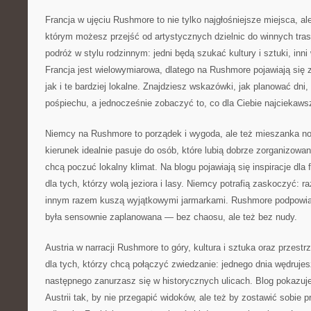
Francja w ujęciu Rushmore to nie tylko najgłośniejsze miejsca, ale 
którym możesz przejść od artystycznych dzielnic do winnych tra
podróż w stylu rodzinnym: jedni będą szukać kultury i sztuki, inni
Francja jest wielowymiarowa, dlatego na Rushmore pojawiają się
jak i te bardziej lokalne. Znajdziesz wskazówki, jak planować dni
pośpiechu, a jednocześnie zobaczyć to, co dla Ciebie najciekaws
Niemcy na Rushmore to porządek i wygoda, ale też mieszanka now
kierunek idealnie pasuje do osób, które lubią dobrze zorganizowan
chcą poczuć lokalny klimat. Na blogu pojawiają się inspiracje dla f
dla tych, którzy wolą jeziora i lasy. Niemcy potrafią zaskoczyć: raz
innym razem kuszą wyjątkowymi jarmarkami. Rushmore podpowiad
była sensownie zaplanowana — bez chaosu, ale też bez nudy.
Austria w narracji Rushmore to góry, kultura i sztuka oraz przest
dla tych, którzy chcą połączyć zwiedzanie: jednego dnia wędrujes
następnego zanurzasz się w historycznych ulicach. Blog pokazuj
Austrii tak, by nie przegapić widoków, ale też by zostawić sobie 