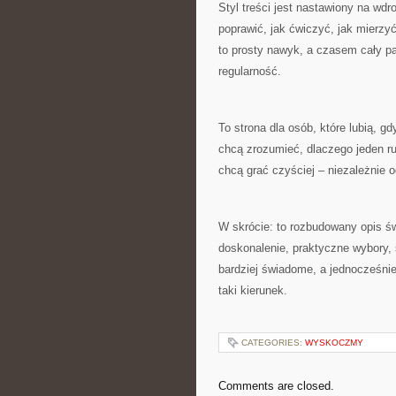
Styl treści jest nastawiony na wd
poprawić, jak ćwiczyć, jak mierzy
to prosty nawyk, a czasem cały pak
regularność.
To strona dla osób, które lubią, gd
chcą zrozumieć, dlaczego jeden ru
chcą grać czyściej – niezależnie o
W skrócie: to rozbudowany opis świ
doskonalenie, praktyczne wybory, 
bardziej świadome, a jednocześnie
taki kierunek.
CATEGORIES:
WYSKOCZMY
Comments are closed.