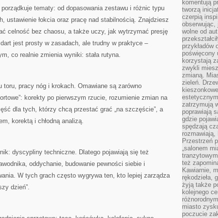
komentują pr
na porządkuje tematy: od dopasowania zestawu i różnic typu
tworzą inicj
czerpią insp
gh, ustawienie łokcia oraz pracę nad stabilnością. Znajdziesz
obserwując, 
ać celność bez chaosu, a także uczy, jak wytrzymać presję
wolne od aut
przekształci
dart jest prosty w zasadach, ale trudny w praktyce –
przykładów 
poświęcony u
ym, co realnie zmienia wyniki: stała rutyna.
korzystają z
zwykli mies
zmianą. Mias
zieleń. Drze
iu toru, pracy nóg i krokach. Omawiane są zarówno
kieszonkowe 
estetycznym
sportowe”: korekty po pierwszym rzucie, rozumienie zmian na
zatrzymują w
ęść dla tych, którzy chcą przestać grać „na szczęście”, a
poprawiają 
gdzie pojawia
em, korektą i chłodną analizą.
spędzają cza
rozmawiają, 
Przestrzeń p
„salonem mia
ik: dyscypliny techniczne. Dlatego pojawiają się też
tranzytowym
też zapomina
awodnika, oddychanie, budowanie pewności siebie i
Kawiarnie, m
ania. W tych grach często wygrywa ten, kto lepiej zarządza
rękodzieła, 
żyją także p
szy dzień”.
kolejnego c
różnorodnym
miasto zysku
poczucie zak