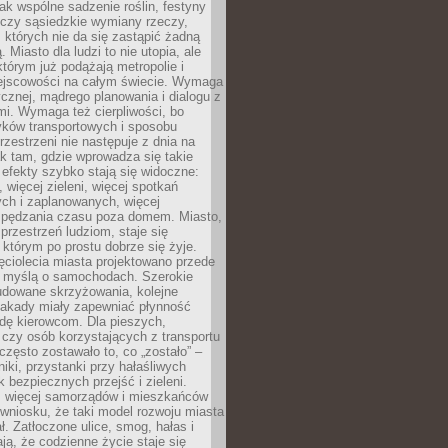
jak wspólne sadzenie roślin, festyny
 czy sąsiedzkie wymiany rzeczy,
, których nie da się zastąpić żadną
ą. Miasto dla ludzi to nie utopia, ale
którym już podążają metropolie i
ejscowości na całym świecie. Wymaga
ycznej, mądrego planowania i dialogu z
i. Wymaga też cierpliwości, bo
ków transportowych i sposobu
rzestrzeni nie następuje z dnia na
k tam, gdzie wprowadza się takie
 efekty szybko stają się widoczne:
, więcej zieleni, więcej spotkań
ch i zaplanowanych, więcej
spędzania czasu poza domem. Miasto,
 przestrzeń ludziom, staje się
którym po prostu dobrze się żyje.
ęciolecia miasta projektowano przede
 myślą o samochodach. Szerokie
budowane skrzyżowania, kolejne
stakady miały zapewniać płynność
dę kierowcom. Dla pieszych,
czy osób korzystających z transportu
często zostawało to, co „zostało” –
iki, przystanki przy hałaśliwych
k bezpiecznych przejść i zieleni.
az więcej samorządów i mieszkańców
wniosku, że taki model rozwoju miasta
ł. Zatłoczone ulice, smog, hałas i
ają, że codzienne życie staje się