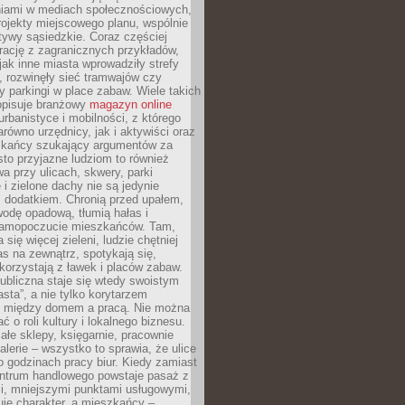
iami w mediach społecznościowych,
ojekty miejscowego planu, wspólnie
atywy sąsiedzkie. Coraz częściej
irację z zagranicznych przykładów,
jak inne miasta wprowadziły strefy
, rozwinęły sieć tramwajów czy
ły parkingi w place zabaw. Wiele takich
opisuje branżowy
magazyn online
rbanistyce i mobilności, z którego
arówno urzędnicy, jak i aktywiści oraz
zkańcy szukający argumentów za
to przyjazne ludziom to również
wa przy ulicach, skwery, parki
i zielone dachy nie są jedynie
 dodatkiem. Chronią przed upałem,
odę opadową, tłumią hałas i
samopoczucie mieszkańców. Tam,
 się więcej zieleni, ludzie chętniej
s na zewnątrz, spotykają się,
korzystają z ławek i placów zabaw.
ubliczna staje się wtedy swoistym
sta”, a nie tylko korytarzem
 między domem a pracą. Nie można
ć o roli kultury i lokalnego biznesu.
ałe sklepy, księgarnie, pracownie
galerie – wszystko to sprawia, że ulice
o godzinach pracy biur. Kiedy zamiast
entrum handlowego powstaje pasaż z
i, mniejszymi punktami usługowymi,
je charakter, a mieszkańcy –