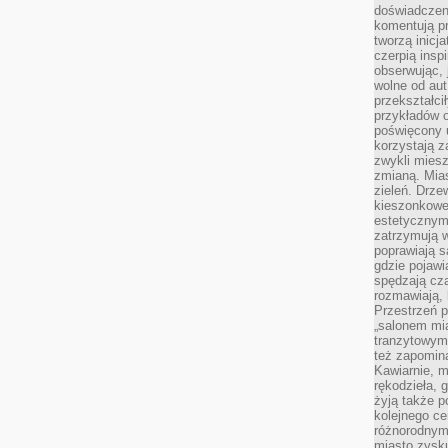
doświadczen
komentują pr
tworzą inicj
czerpią insp
obserwując, 
wolne od aut
przekształci
przykładów 
poświęcony u
korzystają z
zwykli mies
zmianą. Mias
zieleń. Drze
kieszonkowe 
estetycznym
zatrzymują w
poprawiają 
gdzie pojawia
spędzają cza
rozmawiają, 
Przestrzeń p
„salonem mia
tranzytowym
też zapomina
Kawiarnie, m
rękodzieła, 
żyją także p
kolejnego c
różnorodnym
miasto zysku