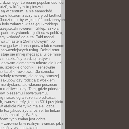
ic dziwnego, że rośnie popularność idei
udzi”, w którym to pieszy i
 są w centrum, a nie samochód.
azne ludziom zaczyna się od krótkich
Chodzi o to, by większość codziennych
było załatwić w zasięgu krótkiego
przejażdżki rowerem. Sklep, szkoła,
 park, przystanek – jeśli są w pobliżu,
eby wsiadać do auta. Taki model
wa „miastem 15-minutowym”, bo
 w ciągu kwadransa pieszo lub rowerem
najważniejszych usług. Dzięki temu
staje się mniej męcząca, ulice mniej
a mieszkańcy bardziej aktywni
Kluczowym elementem miasta dla ludzi
e, szerokie chodniki i sensownie
e ścieżki rowerowe. Dla dziecka
szkoły rowerem, dla osoby starszej
z zakupów czy rodzica z wózkiem
 nie dystans, ale właśnie poczucie
 ruchliwej ulicy. Tam, gdzie priorytet
howi pieszemu i rowerowemu,
ę niższe ograniczenia prędkości,
h, tworzy strefy „tempo 30” i przejścia
W efekcie nie tylko maleje liczba
e też jakość życia rośnie, bo ludzie
chodzą na ulicę. Ważnym
ńcem tych zmian jest dobra
– zarówno ta w realnym świecie, jak i
szkańcy wymieniają się