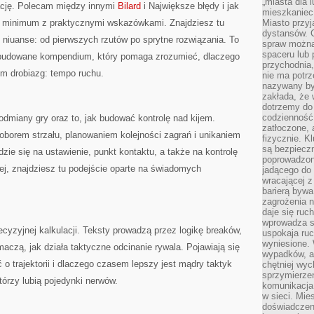
„miasta dla l
zację. Polecam między innymi
Bilard
i Największe błędy i jak
mieszkaniec
ne minimum z praktycznymi wskazówkami. Znajdziesz tu
Miasto przyj
dystansów. 
z niuanse: od pierwszych rzutów po sprytne rozwiązania. To
spraw można 
spaceru lub 
 rozbudowane kompendium, który pomaga zrozumieć, dlaczego
przychodnia,
m drobiazg: tempo ruchu.
nie ma potrz
nazywany by
zakłada, że
dotrzemy do 
codzienność 
dmiany gry oraz to, jak budować kontrolę nad kijem.
zatłoczone, 
oborem strzału, planowaniem kolejności zagrań i unikaniem
fizycznie. 
są bezpieczn
zie się na ustawienie, punkt kontaktu, a także na kontrolę
poprowadzon
rzej, znajdziesz tu podejście oparte na świadomych
jadącego do 
wracającej 
barierą bywa
zagrożenia na
daje się ruc
wprowadza si
ecyzyjnej kalkulacji. Teksty prowadzą przez logikę breaków,
uspokaja ruc
wyniesione. 
umaczą, jak działa taktyczne odcinanie rywala. Pojawiają się
wypadków, al
ć o trajektorii i dlaczego czasem lepszy jest mądry taktyk
chętniej wy
sprzymierze
którzy lubią pojedynki nerwów.
komunikacja 
w sieci. Mie
doświadczen