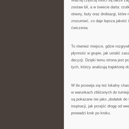
Ważną częścią treści są także zag
zestaw bil, a w świecie darta: rzut
otwory, buty oraz drobiazgi, które
zrozumieć, co daje lepsza jakość 
ćwiczenia.
To również miejsce, gdzie rozgryw
płynność w grupie, jak ustalić zas
decyzji. Dzięki temu strona jest pr
tych, którzy analizują trajektorię d
W tle przewija się też lokalny cha
w warunkach zbliżonych do turniejow
są pokazane nie jako „dodatek do 
inspiracji, jak przejść drogę od
prowadzi krok po kroku.