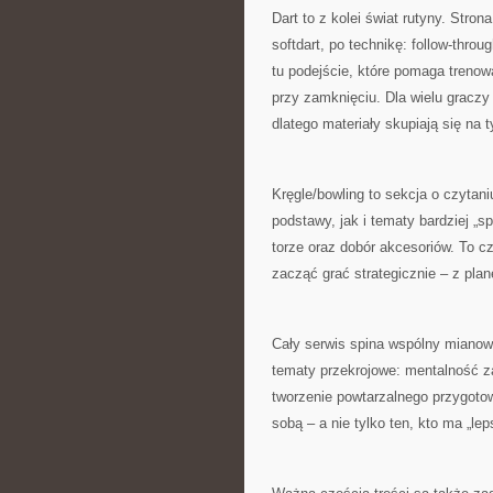
Dart to z kolei świat rutyny. Stro
softdart, po technikę: follow-throu
tu podejście, które pomaga trenow
przy zamknięciu. Dla wielu graczy 
dlatego materiały skupiają się na t
Kręgle/bowling to sekcja o czytan
podstawy, jak i tematy bardziej „
torze oraz dobór akcesoriów. To cz
zacząć grać strategicznie – z plan
Cały serwis spina wspólny mianown
tematy przekrojowe: mentalność z
tworzenie powtarzalnego przygotow
sobą – a nie tylko ten, kto ma „lep