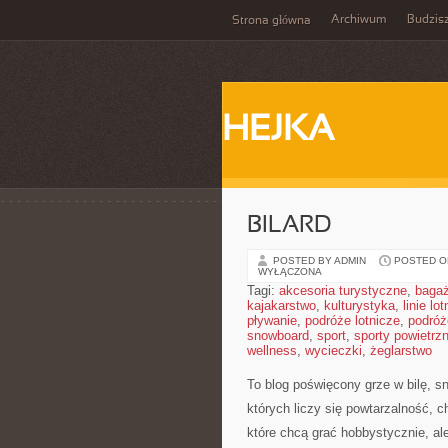
Archiwum
Budzis
Strona główna
HEJKA
BILARD
POSTED BY ADMIN
POSTED ON
WYŁĄCZONA
Tagi:
akcesoria turystyczne
,
baga
kajakarstwo
,
kulturystyka
,
linie lo
pływanie
,
podróże lotnicze
,
podróż
snowboard
,
sport
,
sporty powietrz
wellness
,
wycieczki
,
żeglarstwo
To blog poświęcony grze w bilę, s
których liczy się powtarzalność, c
które chcą grać hobbystycznie, al