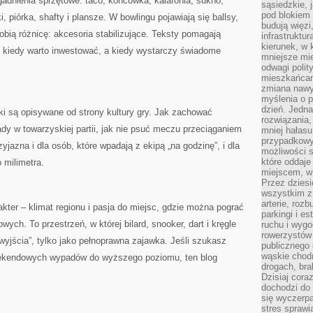
adnienia sprzętowe: taco, końcówka, kalafonia, sukno,
sąsiedzkie, 
pod blokiem
ki, piórka, shafty i plansze. W bowlingu pojawiają się ballsy,
budują więzi
 robią różnicę: akcesoria stabilizujące. Teksty pomagają
infrastruktur
kierunek, w 
i kiedy warto inwestować, a kiedy wystarczy świadome
mniejsze mi
odwagi polit
mieszkańcam
zmiana nawy
myślenia o p
dzień. Jedna
ki są opisywane od strony kultury gry. Jak zachować
rozwiązania,
ady w towarzyskiej partii, jak nie psuć meczu przeciąganiem
mniej hałasu
przypadkowy
zyjazna i dla osób, które wpadają z ekipą „na godzinę”, i dla
możliwości 
które oddaje
o milimetra.
miejscem, w 
Przez dziesi
wszystkim z
arterie, roz
rakter – klimat regionu i pasja do miejsc, gdzie można pograć
parkingi i e
ych. To przestrzeń, w której bilard, snooker, dart i kręgle
ruchu i wygo
rowerzystów 
wyjścia”, tylko jako pełnoprawna zajawka. Jeśli szukasz
publicznego 
wąskie chodn
 weekendowych wypadów do wyższego poziomu, ten blog
drogach, bra
Dzisiaj cor
dochodzi do 
się wyczerpa
stres sprawi