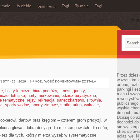
z mnie
Ja ciebie
Tagi
Ty mnie
Tagi
Spis Treści
SUB
Przez dziesi
wszystkim z
BILARD
 STY - 29 - 2026
MOŻLIWOŚĆ KOMENTOWANIA
ZOSTAŁA
arterie, roz
parkingi i e
że
,
bilety lotnicze
,
biura podróży
,
fitness
,
jachty
,
ruchu i wygo
tnicze
,
lotniska
,
narty
,
nurkowanie
,
odzież turystyczna
,
rowerzystów 
e tematyczne
,
rejsy
,
rekreacja
,
saneczkarstwo
,
siłownia
,
publicznego 
ne
,
sporty wodne
,
sporty zimowe
,
statki
,
urlop
,
wakacje
,
wąskie chodn
drogach, bra
Dzisiaj cor
nookerowi, dartowi oraz kręglom – czterem grom precyzji, w
dochodzi do 
się wyczerpa
hłodna głowa i dobra decyzja. To miejsce powstało dla osób,
stres sprawi
e też dla tych, którzy mierzą wyżej: w systematyczne
uciążliwe. N