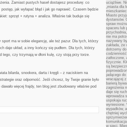
rożenia. Zamiast pustych haseł dostajesz procedurę: co
uciążliwe. N
„miasta dla l
ć postęp, jak wyłapać błąd i jak go naprawić. Czasem będzie
mieszkaniec
Miasto przyj
iet: sprzęt + rutyna + analiza. Właśnie tak buduje się
dystansów. 
spraw można 
spaceru lub 
przychodnia,
nie ma potrz
nazywany by
y sport ma w sobie elegancję, ale też pazur. Dla tych, którzy
zakłada, że
ch daje układ, a inny kończy się pudłem. Dla tych, którzy
dotrzemy do 
codzienność 
d tego, czy trzymają w dłoni kulę, czy stoją przy torze.
zatłoczone, 
fizycznie. 
są bezpieczn
poprowadzon
ata bilarda, snookera, darta i kręgli – z naciskiem na
jadącego do 
wracającej 
strategie oraz odporność. Jeśli chcesz, by Twoje granie było
barierą bywa
 dawało więcej frajdy, ten blog jest zbudowany właśnie pod
zagrożenia na
daje się ruc
wprowadza si
uspokaja ruc
wyniesione. 
wypadków, al
chętniej wy
sprzymierze
komunikacja 
w sieci. Mie