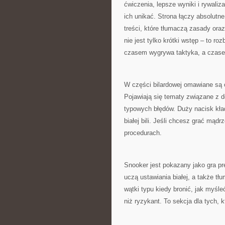
ćwiczenia, lepsze wyniki i rywali
ich unikać. Strona łączy absolut
treści, które tłumaczą zasady ora
nie jest tylko krótki wstęp – to
czasem wygrywa taktyka, a czase
W części bilardowej omawiane są o
Pojawiają się tematy związane z d
typowych błędów. Duży nacisk kład
białej bili. Jeśli chcesz grać mąd
procedurach.
Snooker jest pokazany jako gra pr
uczą ustawiania białej, a także tł
wątki typu kiedy bronić, jak myśle
niż ryzykant. To sekcja dla tych, 