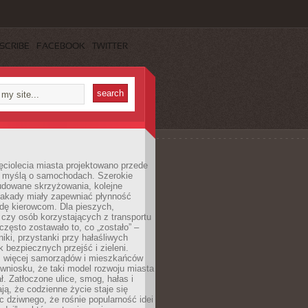
SCRIBE
FACEBOOK
TWITTER
ęciolecia miasta projektowano przede
 myślą o samochodach. Szerokie
budowane skrzyżowania, kolejne
stakady miały zapewniać płynność
dę kierowcom. Dla pieszych,
czy osób korzystających z transportu
często zostawało to, co „zostało” –
iki, przystanki przy hałaśliwych
k bezpiecznych przejść i zieleni.
az więcej samorządów i mieszkańców
wniosku, że taki model rozwoju miasta
ł. Zatłoczone ulice, smog, hałas i
ają, że codzienne życie staje się
ic dziwnego, że rośnie popularność idei