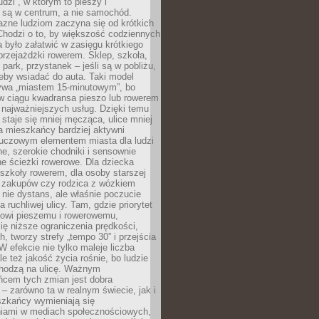
udzi”, w którym to pieszy i
 są w centrum, a nie samochód.
azne ludziom zaczyna się od krótkich
Chodzi o to, by większość codziennych
było załatwić w zasięgu krótkiego
przejażdżki rowerem. Sklep, szkoła,
 park, przystanek – jeśli są w pobliżu,
eby wsiadać do auta. Taki model
wa „miastem 15-minutowym”, bo
 w ciągu kwadransa pieszo lub rowerem
najważniejszych usług. Dzięki temu
staje się mniej męcząca, ulice mniej
a mieszkańcy bardziej aktywni
Kluczowym elementem miasta dla ludzi
e, szerokie chodniki i sensownie
e ścieżki rowerowe. Dla dziecka
szkoły rowerem, dla osoby starszej
z zakupów czy rodzica z wózkiem
 nie dystans, ale właśnie poczucie
 ruchliwej ulicy. Tam, gdzie priorytet
howi pieszemu i rowerowemu,
ę niższe ograniczenia prędkości,
h, tworzy strefy „tempo 30” i przejścia
W efekcie nie tylko maleje liczba
e też jakość życia rośnie, bo ludzie
chodzą na ulicę. Ważnym
ńcem tych zmian jest dobra
– zarówno ta w realnym świecie, jak i
szkańcy wymieniają się
iami w mediach społecznościowych,