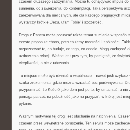
czasem dłuższego zatrzymania. Można tu odnajdywać impuls do
sumienia, do zawierzenia, do kontemplacji. Taka perspektywa uczy
zarezerwowana dla nielicznych, ale dla każdego pragnących miłośc
wystarczy krótkie „Jezu, ufam Tobie” i szczerość.
Droga z Panem może poruszać także temat sumienia w sposób ła
często proponuje chaos, potrzebujemy mądrości i spójności. Tak
rozpoznawać to, co buduje, od tego, co oddala. Mogą zachęcać d
uzdrowienia relacji. Ważne jest przy tym, by pamiętać, że świętoś
cierpliwości, a nie z udawania.
To miejsce może być również o wspólnocie – nawet jeśli czytasz
szuka zrozumienia, gdzie można wzrastać bez porównywania. D
przypominać, że Kościół jako dom jest po to, by umacniać, a nie
pomaga patrzeć na pobożność jako na przyjaźń, w której jest mie
pytanie.
Ważnym motywem tej drogi jest słuchanie na natchnienia. Czas
czasem przez wewnętrzne poruszenie. Ten serwis może zachęcać 