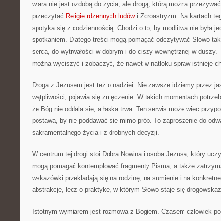
wiara nie jest ozdobą do życia, ale drogą, którą można przeżywać 
przeczytać
Religie rdzennych ludów
i Zoroastryzm. Na kartach t
spotyka się z codziennością. Chodzi o to, by modlitwa nie była j
spotkaniem. Dlatego treści mogą pomagać odczytywać Słowo tak
serca, do wytrwałości w dobrym i do ciszy wewnętrznej w duszy. T
można wyciszyć i zobaczyć, że nawet w natłoku spraw istnieje c
Droga z Jezusem jest też o nadziei. Nie zawsze idziemy przez jas
wątpliwości, pojawia się zmęczenie. W takich momentach potrzeb
że Bóg nie oddala się, a łaska trwa. Ten serwis może więc przypo
postawa, by nie poddawać się mimo prób. To zaproszenie do odwag
sakramentalnego życia i z drobnych decyzji.
W centrum tej drogi stoi Dobra Nowina i osoba Jezusa, który uczy
mogą pomagać kontemplować fragmenty Pisma, a także zatrzyma
wskazówki przekładają się na rodzinę, na sumienie i na konkretne
abstrakcję, lecz o praktykę, w którym Słowo staje się drogowska
Istotnym wymiarem jest rozmowa z Bogiem. Czasem człowiek potr