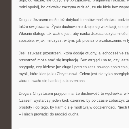
tego, co ważne, ale uczyć się porządkować pragnienia i składać
rodzi spokój, bo człowiek zaczyna widzieć, że nie idzie bez wspar
Droga z Jezusem może też dotykać tematów małżeństwa, codzien
także świętowania. Życie duchowe nie dzieje się w izolacji; ono 
Właśnie dlatego tak ważne jest, aby nauka Jezusa uczyła miłośc
sposobie, w jaki milczysz, w tym, jak prosisz o przebaczenie, w 
Jeśli szukasz przestrzeni, która dodaje otuchy, a jednocześnie z
przestrzeń może stać się inspiracją. Bez względu na to, czy jes
przygody, czy idziesz już długo i potrzebujesz nowego spojrzenia
myśli, które kierują ku Chrystusowi. Celem jest nie tylko przegląd
wiara stawała się bardziej zakorzeniona.
Droga z Chrystusem przypomina, że duchowość to wędrówka, w któ
Czasem wystarczy jeden krok dziennie, by po czasie zobaczyć z
prostoty i do tego, by karmić się modlitwą w codzienności. Niech 
– i niech prowadzi do radości ducha.