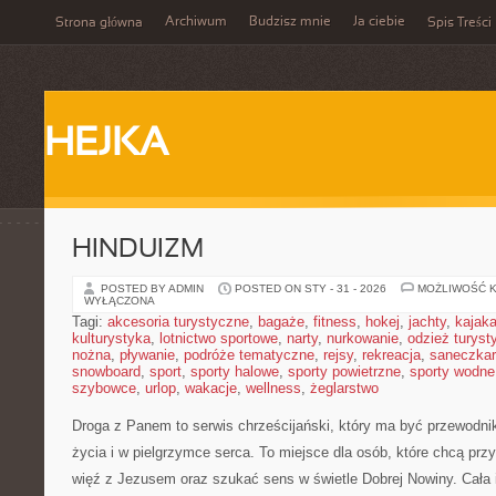
Archiwum
Budzisz mnie
Ja ciebie
Strona główna
Spis Treści
HEJKA
HINDUIZM
POSTED BY ADMIN
POSTED ON STY - 31 - 2026
MOŻLIWOŚĆ 
WYŁĄCZONA
Tagi:
akcesoria turystyczne
,
bagaże
,
fitness
,
hokej
,
jachty
,
kajak
kulturystyka
,
lotnictwo sportowe
,
narty
,
nurkowanie
,
odzież turyst
nożna
,
pływanie
,
podróże tematyczne
,
rejsy
,
rekreacja
,
saneczka
snowboard
,
sport
,
sporty halowe
,
sporty powietrzne
,
sporty wodne
szybowce
,
urlop
,
wakacje
,
wellness
,
żeglarstwo
Droga z Panem to serwis chrześcijański, który ma być przewod
życia i w pielgrzymce serca. To miejsce dla osób, które chcą prz
więź z Jezusem oraz szukać sens w świetle Dobrej Nowiny. Cała i