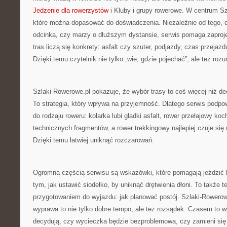
Jedzenie dla rowerzystów
i Kluby i grupy rowerowe. W centrum Sz
które można dopasować do doświadczenia. Niezależnie od tego, 
odcinka, czy marzy o dłuższym dystansie, serwis pomaga zaproj
tras liczą się konkrety: asfalt czy szuter, podjazdy, czas przejazd
Dzięki temu czytelnik nie tylko „wie, gdzie pojechać”, ale też ro
Szlaki-Rowerowe.pl pokazuje, że wybór trasy to coś więcej niż de
To strategia, który wpływa na przyjemność. Dlatego serwis podpo
do rodzaju roweru: kolarka lubi gładki asfalt, rower przełajowy k
technicznych fragmentów, a rower trekkingowy najlepiej czuje si
Dzięki temu łatwiej uniknąć rozczarowań.
Ogromną częścią serwisu są wskazówki, które pomagają jeździć b
tym, jak ustawić siodełko, by uniknąć drętwienia dłoni. To także 
przygotowaniem do wyjazdu: jak planować postój. Szlaki-Rowerow
wyprawa to nie tylko dobre tempo, ale też rozsądek. Czasem to 
decydują, czy wycieczka będzie bezproblemowa, czy zamieni się 