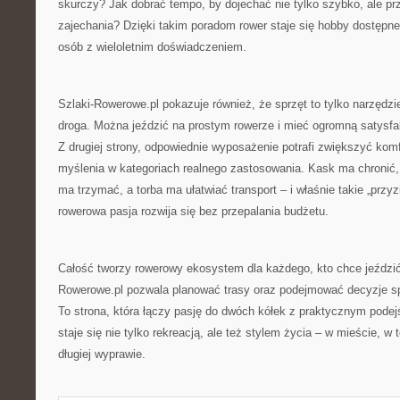
skurczy? Jak dobrać tempo, by dojechać nie tylko szybko, ale p
zajechania? Dzięki takim poradom rower staje się hobby dostępne 
osób z wieloletnim doświadczeniem.
Szlaki-Rowerowe.pl pokazuje również, że sprzęt to tylko narzędzie
droga. Można jeździć na prostym rowerze i mieć ogromną satysfakc
Z drugiej strony, odpowiednie wyposażenie potrafi zwiększyć komf
myślenia w kategoriach realnego zastosowania. Kask ma chronić,
ma trzymać, a torba ma ułatwiać transport – i właśnie takie „przy
rowerowa pasja rozwija się bez przepalania budżetu.
Całość tworzy rowerowy ekosystem dla każdego, kto chce jeździć w
Rowerowe.pl pozwala planować trasy oraz podejmować decyzje sp
To strona, która łączy pasję do dwóch kółek z praktycznym podej
staje się nie tylko rekreacją, ale też stylem życia – w mieście, w te
długiej wyprawie.