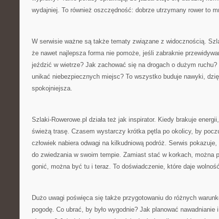
wydajniej. To również oszczędność: dobrze utrzymany rower to mni
W serwisie ważne są także tematy związane z widocznością. Szl
że nawet najlepsza forma nie pomoże, jeśli zabraknie przewidywa
jeździć w wietrze? Jak zachować się na drogach o dużym ruchu? 
unikać niebezpiecznych miejsc? To wszystko buduje nawyki, dzię
spokojniejsza.
Szlaki-Rowerowe.pl działa też jak inspirator. Kiedy brakuje energii
świeżą trasę. Czasem wystarczy krótka pętla po okolicy, by poc
człowiek nabiera odwagi na kilkudniową podróż. Serwis pokazuje
do zwiedzania w swoim tempie. Zamiast stać w korkach, można p
gonić, można być tu i teraz. To doświadczenie, które daje wolnoś
Dużo uwagi poświęca się także przygotowaniu do różnych warun
pogodę. Co ubrać, by było wygodnie? Jak planować nawadnianie i 