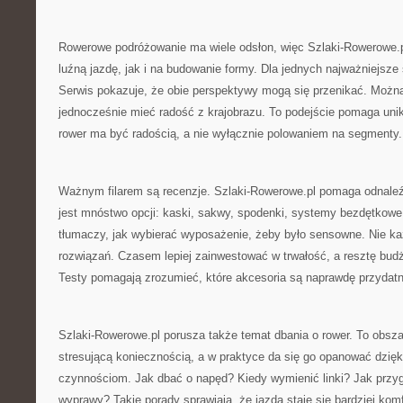
Rowerowe podróżowanie ma wiele odsłon, więc Szlaki-Rowerowe.p
luźną jazdę, jak i na budowanie formy. Dla jednych najważniejsze 
Serwis pokazuje, że obie perspektywy mogą się przenikać. Można
jednocześnie mieć radość z krajobrazu. To podejście pomaga unik
rower ma być radością, a nie wyłącznie polowaniem na segmenty.
Ważnym filarem są recenzje. Szlaki-Rowerowe.pl pomaga odnaleź
jest mnóstwo opcji: kaski, sakwy, spodenki, systemy bezdętkowe,
tłumaczy, jak wybierać wyposażenie, żeby było sensowne. Nie ka
rozwiązań. Czasem lepiej zainwestować w trwałość, a resztę bud
Testy pomagają zrozumieć, które akcesoria są naprawdę przydatn
Szlaki-Rowerowe.pl porusza także temat dbania o rower. To obszar,
stresującą koniecznością, a w praktyce da się go opanować dzi
czynnościom. Jak dbać o napęd? Kiedy wymienić linki? Jak przyg
wyprawy? Takie porady sprawiają, że jazda staje się bardziej komf