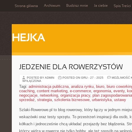
Archiwum
Budzisz mnie
Ja ciebie
Strona główna
Spis Treści
HEJKA
JEDZENIE DLA ROWERZYSTÓW
POSTED BY ADMIN
POSTED ON GRU - 27 - 2025
MOŻLIWOŚĆ 
WYŁĄCZONA
Tagi:
administracja publiczna
,
analiza rynku
,
biuro
,
biuro coworkin
coaching
,
content marketing
,
e-commerce
,
ergonomia
,
eventy
,
ko
negocjacje
,
networking
,
organizacja pracy
,
plan zagospodarowani
sprzedaż
,
strategia
,
szkolenia biznesowe
,
urbanistyka
,
ustawy
Szlaki-Rowerowe.pl to blog rowerowy, który łączy w jednym miejs
wskazówki oraz testy sprzętu. To przestrzeń inspiracji dla osób, 
kółkach i jednocześnie chcą układać przejazdy bez błądzenia. Str
którzy widzą w rowerze nie tylko hobby, ale też sposób na wolno