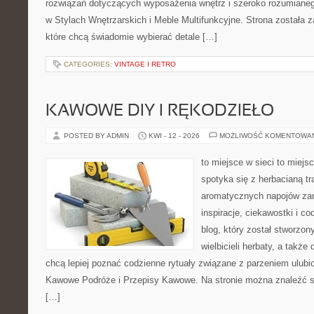
rozwiązań dotyczących wyposażenia wnętrz i szeroko rozumiane
w Stylach Wnętrzarskich i Meble Multifunkcyjne. Strona została 
które chcą świadomie wybierać detale […]
CATEGORIES:
VINTAGE I RETRO
KAWOWE DIY I RĘKODZIEŁO
POSTED BY ADMIN
KWI - 12 - 2026
MOŻLIWOŚĆ KOMENTOWA
to miejsce w sieci to miejs
spotyka się z herbacianą tr
aromatycznych napojów zam
inspiracje, ciekawostki i c
blog, który został stworzon
wielbicieli herbaty, a także 
chcą lepiej poznać codzienne rytuały związane z parzeniem ulub
Kawowe Podróże i Przepisy Kawowe. Na stronie można znaleźć 
[…]