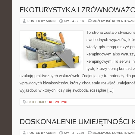
EKOTURYSTYKA I ZRÓWNOWAŻ
POSTED BY ADMIN
KWI - 4 - 2026
MOŻLIWOŚĆ KOMENTOWAN
To strona zostało stworzon
swobodnych wyjazdów, które 
wtedy, gdy mogą ruszyć prz
kempingowym albo wyruszy
kempingowym. To serwis in
tych, którzy cenią kontakt 
szukają praktycznych wskazówek. Znajdują się tu materiały dla p
wprawionych biwakowiczów, którzy chcą stale rozwijać umiejętnoś
wyjazdów, w których liczy się swoboda, rozsądne […]
CATEGORIES:
KOSMETYKI
DOSKONALENIE UMIEJĘTNOŚCI 
POSTED BY ADMIN
KWI - 3 - 2026
MOŻLIWOŚĆ KOMENTOWAN