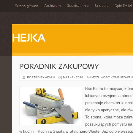
Archiwum
Budzisz mnie
Ja ciebie
Strona główna
Spis Treści
HEJKA
PORADNIK ZAKUPOWY
POSTED BY ADMIN
MAJ - 4 - 2026
MOŻLIWOŚĆ KOMENTOWAN
Bibi Bistro to miejsce, któ
lubiących przyjemną atmosf
prezentuje charakter kuchni
nie tylko apetyczne, ale r
To strona, która może zaint
poszukujących pomysłu na 
w kuchni i Kuchnia Świata w Stylu Zero-Waste. Już od pierwszeg