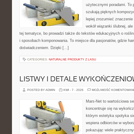
użytecznymi poradami. To p
szukają pięknych kompozyc
lepiej zrozumieć znaczenie
wokół wiązanki ślubnej, al
tej tematyce, bo prowadzi także do tekstów edukacyjnych o rośli
i sposobach komponowania. To miejsce dla pasjonatów, gdzie har
doświadczeniem. Dzięki […]
CATEGORIES:
NATURALNE PRODUKTY Z LASU
LISTWY I DETALE WYKOŃCZENI
POSTED BY ADMIN
KWI - 7 - 2026
MOŻLIWOŚĆ KOMENTOWAN
Mars-Net to wartościowa se
koncentruje się na wykończe
którym estetyka spotyka si
wspiera odbiorców w wybor
pokazując wiele praktyczn