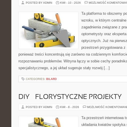
POSTED BY ADMIN
KWI - 10 - 2026
MOŻLIWOŚĆ KOMENTOWA
Ta platforma to obszerny p
wzroku, w którym centralne
zagadnienia związane z prac
optometrysty oraz eksperta
optycznych. Już na pierwszy
przestrzeń przygotowana z 
ponieważ treści koncentrują się zarówno na codziennym komforcie
rozpoznawaniu problemów. Witryna łączy w sobie cechy poradnika
specjalistycznego, a jej układ sugeruje stały rozwój […]
CATEGORIES:
BILARD
DIY – FLORYSTYCZNE PROJEKTY
POSTED BY ADMIN
KWI - 8 - 2026
MOŻLIWOŚĆ KOMENTOWAN
Ta przestrzeń internetowa t
układania kwiatów spotyka s