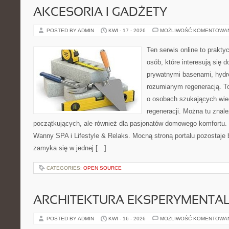
AKCESORIA I GADŻETY
POSTED BY ADMIN
KWI - 17 - 2026
MOŻLIWOŚĆ KOMENTOWA
Ten serwis online to praktyc
osób, które interesują się
prywatnymi basenami, hyd
rozumianym regeneracją. T
o osobach szukających wied
regeneracji. Można tu znale
początkujących, ale również dla pasjonatów domowego komfortu. 
Wanny SPA i Lifestyle & Relaks. Mocną stroną portalu pozostaje b
zamyka się w jednej […]
CATEGORIES:
OPEN SOURCE
ARCHITEKTURA EKSPERYMENTA
POSTED BY ADMIN
KWI - 16 - 2026
MOŻLIWOŚĆ KOMENTOWA