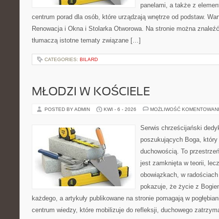
panelami, a także z eleme
centrum porad dla osób, które urządzają wnętrze od podstaw. War
Renowacja i Okna i Stolarka Otworowa. Na stronie można znaleźć 
tłumaczą istotne tematy związane […]
CATEGORIES:
BILARD
MŁODZI W KOŚCIELE
POSTED BY ADMIN
KWI - 6 - 2026
MOŻLIWOŚĆ KOMENTOWAN
Serwis chrześcijański ded
poszukujących Boga, który
duchowością. To przestrzeń,
jest zamknięta w teorii, le
obowiązkach, w radościach 
pokazuje, że życie z Bogi
każdego, a artykuły publikowane na stronie pomagają w pogłębian
centrum wiedzy, które mobilizuje do refleksji, duchowego zatrzym