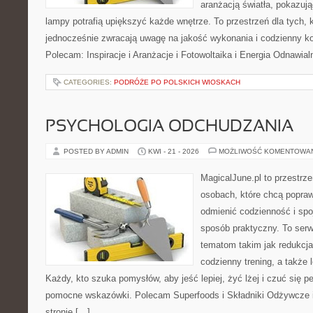
aranżacją światła, pokazuj
lampy potrafią upiększyć każde wnętrze. To przestrzeń dla tych, k
jednocześnie zwracają uwagę na jakość wykonania i codzienny k
Polecam: Inspiracje i Aranżacje i Fotowoltaika i Energia Odnawia
CATEGORIES:
PODRÓŻE PO POLSKICH WIOSKACH
PSYCHOLOGIA ODCHUDZANIA
POSTED BY ADMIN
KWI - 21 - 2026
MOŻLIWOŚĆ KOMENTOWA
MagicalJune.pl to przestrze
osobach, które chcą popra
odmienić codzienność i spo
sposób praktyczny. To ser
tematom takim jak redukcja
codzienny trening, a także
Każdy, kto szuka pomysłów, aby jeść lepiej, żyć lżej i czuć się pe
pomocne wskazówki. Polecam Superfoods i Składniki Odżywcze i
stronie […]