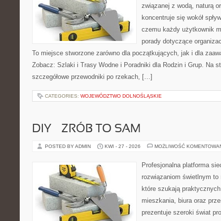
związanej z wodą, naturą o
koncentruje się wokół spły
czemu każdy użytkownik m
porady dotyczące organizac
To miejsce stworzone zarówno dla początkujących, jak i dla zaa
Zobacz: Szlaki i Trasy Wodne i Poradniki dla Rodzin i Grup. Na 
szczegółowe przewodniki po rzekach, […]
CATEGORIES:
WOJEWÓDZTWO DOLNOŚLĄSKIE
DIY – ZRÓB TO SAM
POSTED BY ADMIN
KWI - 27 - 2026
MOŻLIWOŚĆ KOMENTOWA
Profesjonalna platforma si
rozwiązaniom świetlnym to 
które szukają praktycznych 
mieszkania, biura oraz prz
prezentuje szeroki świat p